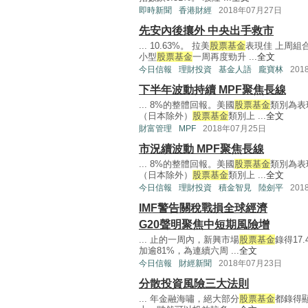
即時新聞
香港財經
2018年07月27日
先安內後攘外 中央出手救市
... 10.63%。 拉美
股票基金
表現佳 上周組
小型
股票基金
一周再度勁升 ...
全文
今日信報
理財投資
基金人語
龐寶林
201
下半年波動持續 MPF聚焦長線
... 8%的整體回報。美國
股票基金
類別為表
（日本除外）
股票基金
類別上 ...
全文
財富管理
MPF
2018年07月25日
市況續波動 MPF聚焦長線
... 8%的整體回報。美國
股票基金
類別為表
（日本除外）
股票基金
類別上 ...
全文
今日信報
理財投資
積金智見
陸劍平
201
IMF警告關稅戰損全球經濟
G20聲明聚焦中短期風險增
... 止的一周內，新興市場
股票基金
錄得17
加逾81%，為連續六周 ...
全文
今日信報
財經新聞
2018年07月23日
分散投資風險三大法則
... 年金融海嘯，絕大部分
股票基金
都錄得