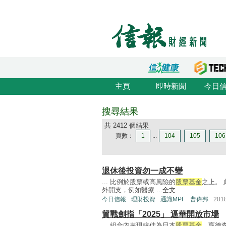
主頁
即時新聞
今日
搜尋結果
共 2412 個結果
頁數：
1
...
104
105
106
退休後投資勿一成不變
... 比例於股票或高風險的
股票基金
之上。
外開支，例如醫療 ...
全文
今日信報
理財投資
通識MPF
曹偉邦
20
貿戰劍指「2025」 逼華開放市場
... 組合內表現較佳為日本
股票基金
，亨德