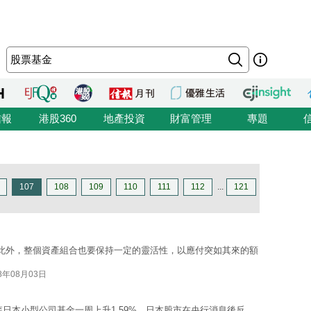
信報
港股360
地產投資
財富管理
專題
107
108
109
110
111
112
...
121
 此外，整個資產組合也要保持一定的靈活性，以應付突如其來的額
18年08月03日
森日本小型公司基金一周上升1.59%，日本股市在央行消息後反