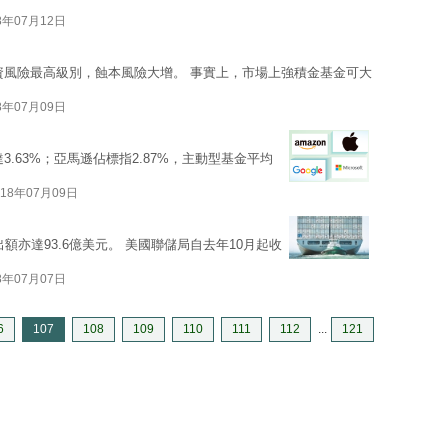
8年07月12日
資風險最高級別，蝕本風險大增。 事實上，市場上強積金基金可大
8年07月09日
3.63%；亞馬遜佔標指2.87%，主動型基金平均
018年07月09日
出額亦達93.6億美元。 美國聯儲局自去年10月起收
8年07月07日
6
107
108
109
110
111
112
...
121