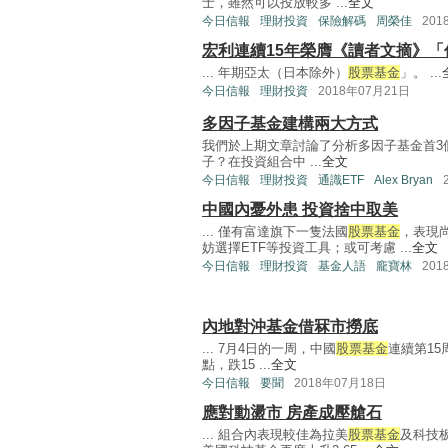
士，雖然可以投放較多 ...
全文
今日信報
理財投資
保險解碼
周榮佳
201
宏利連續15年榮膺《讀者文摘》
... 年期亞太（日本除外）
股票基金
」。 ...
今日信報
理財投資
2018年07月21日
多因子基金建構兩大方式
我們於上期文章討論了分析多因子基金首3
子？在投資組合中 ...
全文
今日信報
理財投資
通識ETF
Alex Bryan
中國內憂外患 投資捨中取美
... 僅有富達旗下一隻法國
股票基金
，表現
妨選擇ETF等投資工具；或可考慮 ...
全文
今日信報
理財投資
基金人語
龐寶林
201
內地對沖基金借冧市撈底
... 7月4日的一周，中國
股票基金
連續第15
點，跌15 ...
全文
今日信報
要聞
2018年07月18日
應對動盪市 房產成壓艙石
... 組合內表現較佳為拉美
股票基金
及科技板