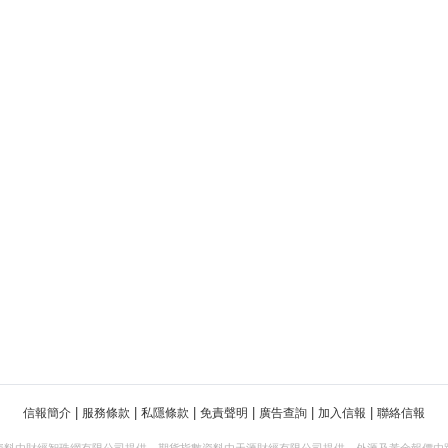
|
|
|
|
|
|
信報簡介
服務條款
私隱條款
免責聲明
廣告查詢
加入信報
聯絡信報
資料由財經智珠網有限公司提供。期貨指數資料由天滙財經有限公司提供。外滙及黃金報價由