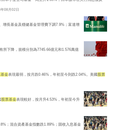
8年08月02日
、增長基金及穩健基金管理費下調7.9%；富達增
所下降，規模分別為7745.66億元和1.576萬億
票基金
表現最弱，按月跌0.46%，年初至今則跌2.04%。美國
股票
國
股票基金
表現較好，按月升4.53%，年初至今升
.8%；混合資產基金指數跌1.89%；固收入息基金