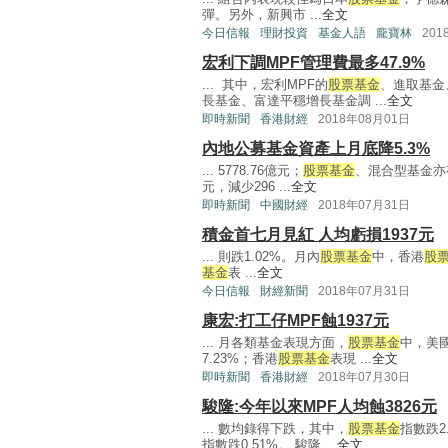
彈。另外，新興市 ...
全文
今日信報
理財投資
基金人語
龐寶林
201
宏利下調MPF管理費最多47.9%
... 其中，宏利MPF的
股票基金
、進取基金
長基金、富達平穩增長基金調 ...
全文
即時新聞
香港財經
2018年08月01日
內地公募基金資產上月底降5.3%
... 5778.76億元；
股票基金
、混合型基金亦有
元，減少296 ...
全文
即時新聞
中國財經
2018年07月31日
積金首七月見紅 人均虧損1937元
... 則跌1.02%。月內
股票基金
中，香港
股
基金
表 ...
全文
今日信報
財經新聞
2018年07月31日
康宏:打工仔MPF蝕1937元
... 月各類基金表現方面，
股票基金
中，美
7.23%；香港
股票基金
表現 ...
全文
即時新聞
香港財經
2018年07月30日
駿隆:今年以來MPF人均蝕3826元
... 數均錄得下跌，其中，
股票基金
指數跌2
指數跌0.51%。 駿隆 ...
全文