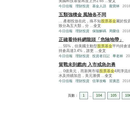
美國科技基金再度上升2.65 ...
全文
今日信報
理財投資
基金人語
龐寶林
201
五類強積金 風險各不同
... 產都投放在此，殊不知
股票基金
屬於投
致分為五大類，分 ...
全文
今日信報
理財投資
保險解碼
周榮佳
201
正確看待科網龍頭「危險地帶」
... 55%，但美國主動型
股票基金
平均持倉達
持倉高達3.4%，誰更 ...
全文
今日信報
理財投資
投資者日記
畢老林
2
貿戰未到戲肉 入市戒急勿勇
... 0億美元，而新興市場
股票基金
4周淨流
水及持續加息，美元滙價 ...
全文
今日信報
理財投資
信筆攻略
習廣思
201
頁數：
1
...
104
105
10