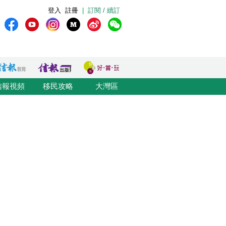
登入
註冊
|
訂閱 / 續訂
信報視頻
移民攻略
大灣區