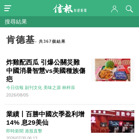
搜尋結果
肯德基
- 共367個結果
炸雞配西瓜 引爆公關災難
中國消暑智慧vs美國種族傷
疤
今日信報
副刊文化
美味之源
林梓添
2026/08/05
業績丨百勝中國次季盈利增
14% 息29美仙
即時新聞
港股直擊
2026/07/30 06:13