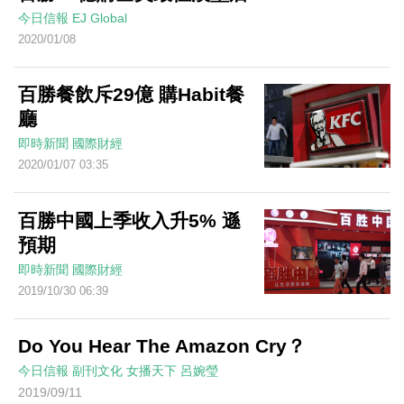
今日信報
EJ Global
2020/01/08
百勝餐飲斥29億 購Habit餐
廳
即時新聞
國際財經
2020/01/07 03:35
百勝中國上季收入升5% 遜
預期
即時新聞
國際財經
2019/10/30 06:39
Do You Hear The Amazon Cry？
今日信報
副刊文化
女播天下
呂婉瑩
2019/09/11