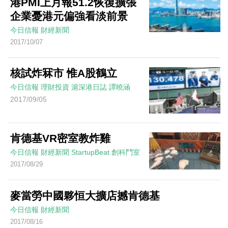
港PMI上月報51.2恢復擴張
企業憂港元偏強看淡前景
今日信報
財經新聞
2017/10/07
核試炸冧市 惟A股鶴立
今日信報
理財投資
滬深港日誌
譚曉涵
2017/09/05
肯德基VR密室教炸雞
今日信報
財經新聞
StartupBeat 創科鬥室
2017/08/29
麥當勞中國夥恒大擴店撼肯德基
今日信報
財經新聞
2017/08/16