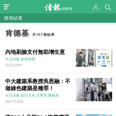
搜尋結果
肯德基
- 共367個結果
內地刷臉支付無助增生意
今日信報
財經新聞
2017/12/04
中大建築系教授吳恩融：不
做綠色建築是種罪！
今日信報
副刊文化
大學道
陳春燕
2017/11/01