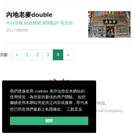
內地老麥double
今日信報
財經新聞
新聞點評
高天佑
2017/08/09
«
1
2
3
4
»
頁數：
我們透過使用 cookies 來評估您在本網站的
使用情況，為您提供最佳的用戶體驗。 如您
繼續使用本網站所提供之內容或服務，即代表
信報財經新聞有限公司版權所有，不得轉載。
您已同意我們最新之私隱條款。
了解更多
Copyright © 2026 Hong Kong Economic Journal Company
Limited. All rights reserved.
關閉