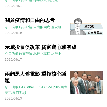
今日信報
時事評論
專業議政
莫乃光
2020/07/01
關於疫情和自由的思考
今日信報
時事評論
自由的國度
盧安迪
2020/06/19
示威投票促改革 貧富齊心或有成
今日信報
時事評論
林行止專欄
林行止
2020/06/17
兩齣黑人舊電影 重複核心議
題
今日信報
EJ Global
EJ GLOBAL plus 國際
夢工場
何兆彬
2020/06/13