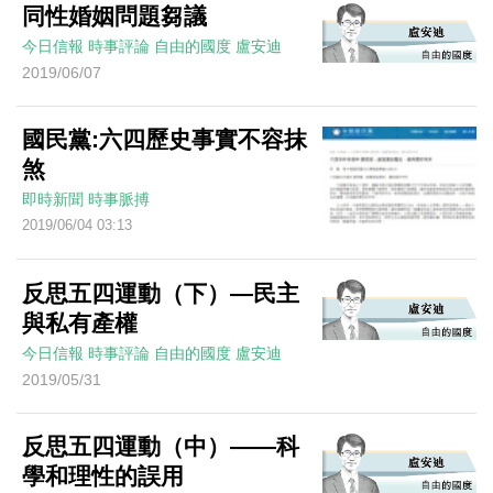
同性婚姻問題芻議
今日信報
時事評論
自由的國度
盧安迪
2019/06/07
國民黨:六四歷史事實不容抹
煞
即時新聞
時事脈搏
2019/06/04 03:13
反思五四運動（下）—民主
與私有產權
今日信報
時事評論
自由的國度
盧安迪
2019/05/31
反思五四運動（中）——科
學和理性的誤用