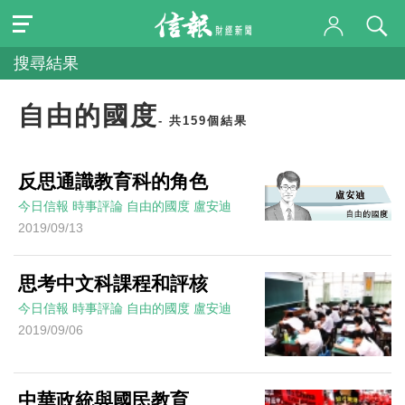
搜尋結果
自由的國度
- 共159個結果
反思通識教育科的角色
今日信報
時事評論
自由的國度
盧安迪
2019/09/13
思考中文科課程和評核
今日信報
時事評論
自由的國度
盧安迪
2019/09/06
中華政統與國民教育