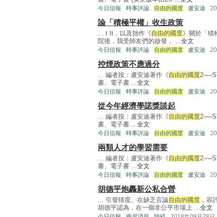
今日信報
時事評論
自由的國度
盧安迪
2
論「積極平權」收生政策
... t It，以及拙作《
自由的國度
》關於「積
院後，我受師友們的啟發， ...
全文
今日信報
時事評論
自由的國度
盧安迪
2
控煙政策不應過分
... 編者按：盧安迪著作《
自由的國度
2──
書、電子書 ...
全文
今日信報
時事評論
自由的國度
盧安迪
2
從今年經濟學諾獎談起
... 編者按：盧安迪著作《
自由的國度
2──
書、電子書 ...
全文
今日信報
時事評論
自由的國度
盧安迪
2
兩類人才的學習需要
... 編者按：盧安迪著作《
自由的國度
2──
書、電子書 ...
全文
今日信報
時事評論
自由的國度
盧安迪
2
胡德平炮轟新公私合營
... 引發猜度。在缺乏言論
自由的國度
，容
胡德平認為，在一個非公平市場上 ...
全文
今日信報
兩岸消息
特稿
2018年09月28日