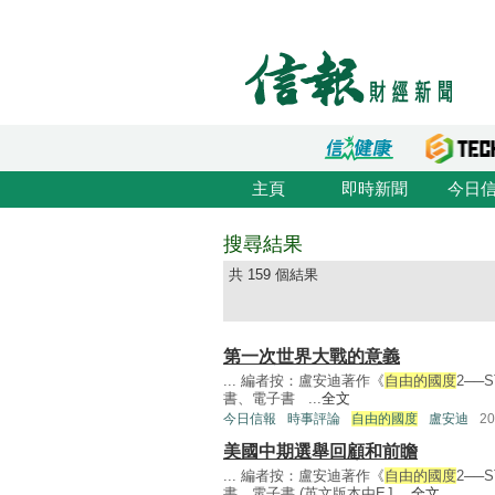
主頁
即時新聞
今日
搜尋結果
共 159 個結果
第一次世界大戰的意義
... 編者按：盧安迪著作《
自由的國度
2──
書、電子書 ...
全文
今日信報
時事評論
自由的國度
盧安迪
2
美國中期選舉回顧和前瞻
... 編者按：盧安迪著作《
自由的國度
2──
書、電子書 (英文版本由EJ ...
全文