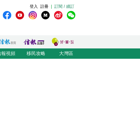
登入
註冊
|
訂閱 / 續訂
信報視頻
移民攻略
大灣區