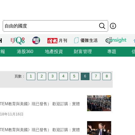
信報
港股360
地產投資
財富管理
專題
頁數：
1
2
3
4
5
6
7
8
STEM教育與美國》現已發售） 歡迎訂購：實體
018年11月16日
STEM教育與美國》現已發售） 歡迎訂購：實體