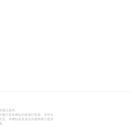
路透社提供。
不應只按本網站內容進行投資。在作出
意見。本網站及其資訊供應商竭力提供
責。