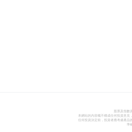
股票及指數
本網站的內容概不構成任何投資意見
任何投資決定前，投資者應考慮產品
準