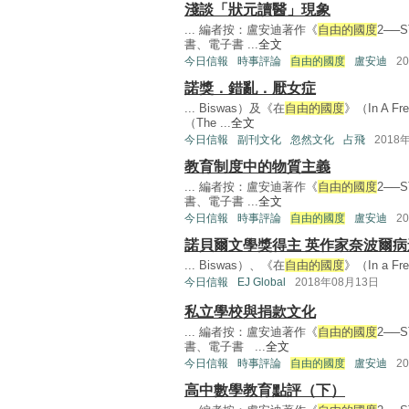
淺談「狀元讀醫」現象
... 編者按：盧安迪著作《
自由的國度
2──
書、電子書 ...
全文
今日信報
時事評論
自由的國度
盧安迪
2
諾獎．錯亂．厭女症
... Biswas）及《在
自由的國度
》（In A F
（The ...
全文
今日信報
副刊文化
忽然文化
占飛
2018
教育制度中的物質主義
... 編者按：盧安迪著作《
自由的國度
2──
書、電子書 ...
全文
今日信報
時事評論
自由的國度
盧安迪
2
諾貝爾文學獎得主 英作家奈波爾病
... Biswas）、《在
自由的國度
》（In a Fr
今日信報
EJ Global
2018年08月13日
私立學校與捐款文化
... 編者按：盧安迪著作《
自由的國度
2──
書、電子書 ...
全文
今日信報
時事評論
自由的國度
盧安迪
2
高中數學教育點評（下）