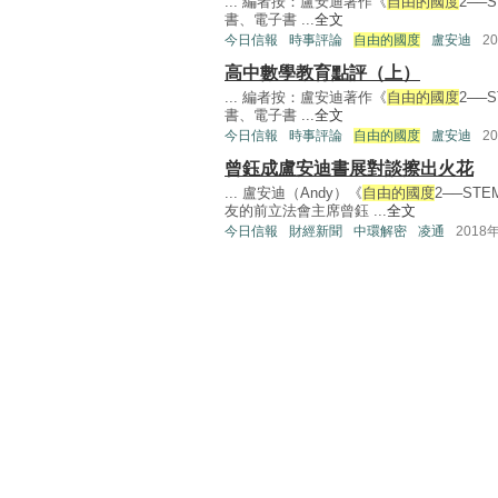
... 編者按：盧安迪著作《
自由的國度
2──
書、電子書 ...
全文
今日信報
時事評論
自由的國度
盧安迪
2
高中數學教育點評（上）
... 編者按：盧安迪著作《
自由的國度
2──
書、電子書 ...
全文
今日信報
時事評論
自由的國度
盧安迪
2
曾鈺成盧安迪書展對談擦出火花
... 盧安迪（Andy）《
自由的國度
2──ST
友的前立法會主席曾鈺 ...
全文
今日信報
財經新聞
中環解密
凌通
2018