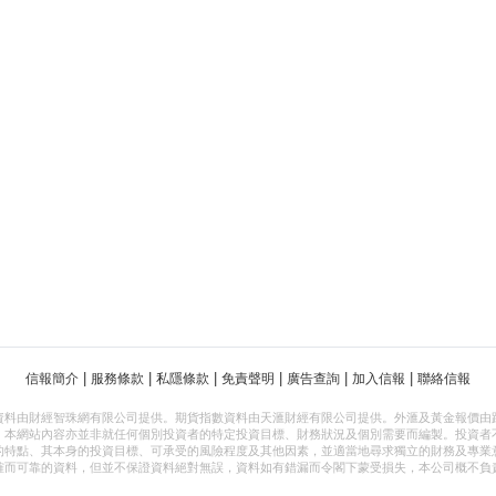
|
|
|
|
|
|
信報簡介
服務條款
私隱條款
免責聲明
廣告查詢
加入信報
聯絡信報
資料由財經智珠網有限公司提供。期貨指數資料由天滙財經有限公司提供。外滙及黃金報價由
，本網站內容亦並非就任何個別投資者的特定投資目標、財務狀況及個別需要而編製。投資者
的特點、其本身的投資目標、可承受的風險程度及其他因素，並適當地尋求獨立的財務及專業
確而可靠的資料，但並不保證資料絕對無誤，資料如有錯漏而令閣下蒙受損失，本公司概不負