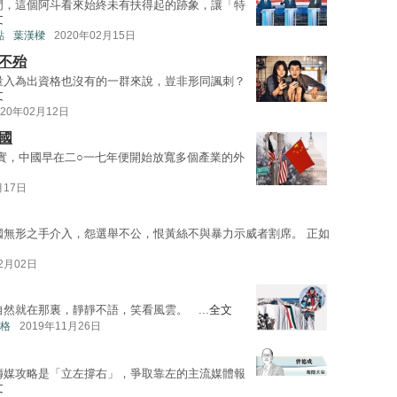
門，這個阿斗看來始終未有扶得起的跡象，讓「特
文
點
葉漢樑
2020年02月15日
不殆
量入為出資格也沒有的一群來說，豈非形同諷刺？
文
020年02月12日
國
實，中國早在二○一七年便開始放寬多個產業的外
月17日
國無形之手介入，怨選舉不公，恨黃絲不與暴力示威者割席。 正如
12月02日
然就在那裏，靜靜不語，笑看風雲。 ...
全文
格
2019年11月26日
傳媒攻略是「立左撐右」，爭取靠左的主流媒體報
文