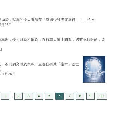
局勢，就真的令人看清楚「潮退後誰沒穿泳褲」！ ...
全文
08月05日
是真理，便可以為所欲為，在行車大道上閒逛，遇有不順眼的，要
日
上，不同的文明及宗教一直各自有其「指示」給世
文
年07月26日
1
...
2
3
4
5
6
7
8
9
10