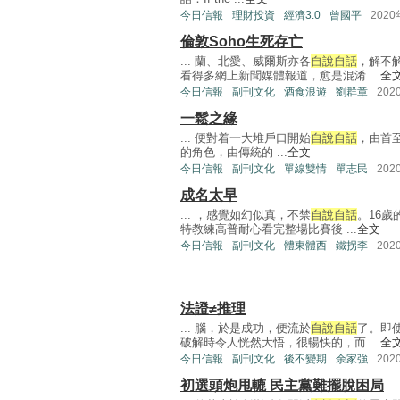
今日信報
理財投資
經濟3.0
曾國平
202
倫敦Soho生死存亡
... 蘭、北愛、威爾斯亦各
自說自話
，解不
看得多網上新聞媒體報道，愈是混淆 ...
全
今日信報
副刊文化
酒食浪遊
劉群章
202
一鬆之緣
... 便對着一大堆戶口開始
自說自話
，由首
的角色，由傳統的 ...
全文
今日信報
副刊文化
單線雙情
單志民
202
成名太早
... ，感覺如幻似真，不禁
自說自話
。16歲
特教練高普耐心看完整場比賽後 ...
全文
今日信報
副刊文化
體東體西
鐵拐李
202
法證≠推理
... 腦，於是成功，便流於
自說自話
了。即
破解時令人恍然大悟，很暢快的，而 ...
全
今日信報
副刊文化
後不變期
余家強
202
初選頭炮甩轆 民主黨難擺脫困局