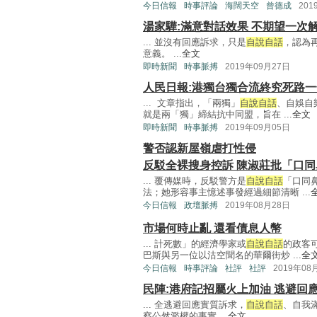
今日信報
時事評論
海闊天空
曾德成
201
湯家驊:滿意對話效果 不期望一次
... 並沒有回應訴求，只是
自說自話
，認為
意義。 ...
全文
即時新聞
時事脈搏
2019年09月27日
人民日報:港獨台獨合流終究死路一
... 文章指出，「兩獨」
自說自話
、自娛自
就是兩「獨」締結抗中同盟，旨在 ...
全文
即時新聞
時事脈搏
2019年09月05日
警否認新屋嶺虐打性侵
反駁全裸搜身控訴 陳淑莊批「口同
... 覆傳媒時，反駁警方是
自說自話
「口同
法；她形容事主憶述事發經過細節清晰 ...
今日信報
政壇脈搏
2019年08月28日
市場何時止亂 還看債息人幣
... 計死數」的經濟學家或
自說自話
的政客
巴斯與另一位以沽空聞名的華爾街炒 ...
全
今日信報
時事評論
社評
社評
2019年08
民陣:港府記招屬火上加油 逃避回
... 全逃避回應實質訴求，
自說自話
、自我
察公然濫權的事實 ...
全文