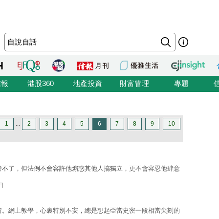
信報
港股360
地產投資
財富管理
專題
1
...
2
3
4
5
6
7
8
9
10
管不了，但法例不會容許他煽惑其他人搞獨立，更不會容忍他肆意
日
時。網上教學，心裏特別不安，總是想起亞當史密一段相當尖刻的