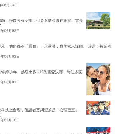
0年06月13日
解鎖，好像各有安排，但又不敢說實在細節。愈是
文
0年06月03日
至尾，他們都不「露面」，只露聲，真箇素未謀面。 於是，授業者
0年06月03日
的慘綠少年，越級出戰U19德國盃決賽，時任多蒙
0年06月02日
使科技上合理，但讀者更期望的是「心理密室」，
文
0年03月10日