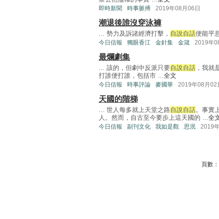
即時新聞
時事脈搏
2019年08月06日
潮退後誰沒穿泳褲
... 勢力及訴諸經濟打擊，
自說自話
便能平息
今日信報
獨眼香江
金針集
金箴
2019年
最爛劇集
... 該的，但劇中反派只要
自說自話
，我就
打誰便打誰，包括市 ...
全文
今日信報
時事評論
麥國華
2019年08月02
天國的階梯
... 世人每多就上天堂之路
自說自話
。事實
人。然而，自古至今要步上這天國的 ...
全
今日信報
副刊文化
我如是觀
思泯
2019
頁數：