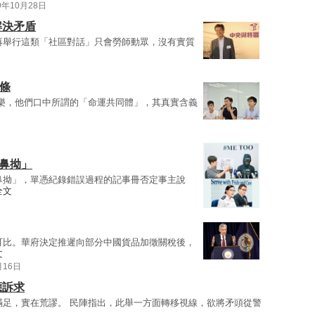
9年10月28日
解決矛盾
再舉行這類「社區對話」只會勞師動眾，沒有實質
條
樂，他們口中所謂的「命運共同體」，其真實含義
鼻拗」
鼻拗」，單憑紀錄錯誤過程的記事冊否定事主說
全文
可比。華府決定推遲向部分中國貨品加徵關稅後，
文
月16日
應訴求
滿足，實在荒謬。 民陣指出，此舉一方面轉移視線，欲將矛頭從警