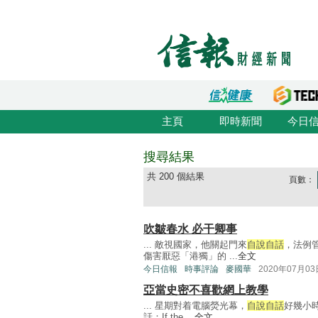
主頁
即時新聞
今日
搜尋結果
共 200 個結果
頁數：
吹皺春水 必干卿事
... 敵視國家，他關起門來
自說自話
，法例
傷害厭惡「港獨」的 ...
全文
今日信報
時事評論
麥國華
2020年07月03
亞當史密不喜歡網上教學
... 星期對着電腦熒光幕，
自說自話
好幾小
話：If the ...
全文