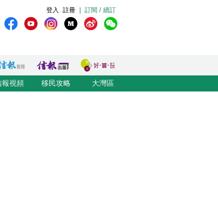
登入
註冊
|
訂閱 / 續訂
信報視頻
移民攻略
大灣區