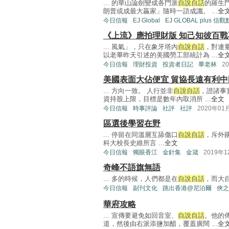
... 的華山論劍變成各門派
自說自話
的羅生
朗普或成最大贏家」隨時一語成讖。 ...
全
今日信報
EJ Global
EJ GLOBAL plus 信觀
《上流》應拍理財版 知己知彼百戰
... 風氣」，只在象牙塔內
自說自話
，對連
以老畢昨天引述的美國勞工部統計為 ...
全
今日信報
理財投資
投資者日記
畢老林
2
美國表面大佔便宜 貿協長遠有利中
... 方向一致。 人行並非
自說自話
，證諸事
資持股上限，目標是數年內取消所 ...
全文
今日信報
時事評論
社評
社評
2020年01
區選後學習在野
... 停留在同溫層互舔傷口
自說自話
，斥外
科大校長史維所言 ...
全文
今日信報
獨眼香江
金針集
金箴
2019年
奇峰不語旗無語
... 多的時候，人們都是在
自說自話
，而大自
今日信報
副刊文化
跳出香港@尼泊爾
俠之
華府攻略
... 宣傳要避免如回音室、
自說自話
。他的
道，然後由右派添鹽加醋，覆蓋廣闊 ...
全