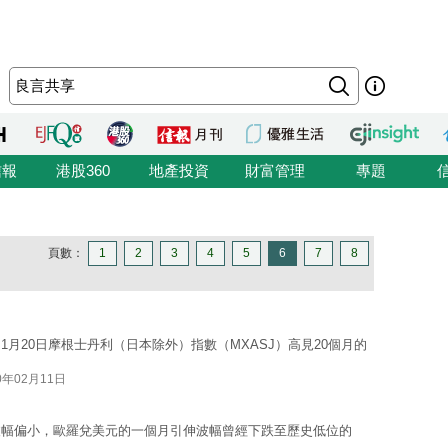
信報
港股360
地產投資
財富管理
專題
頁數：
1
2
3
4
5
6
7
8
月20日摩根士丹利（日本除外）指數（MXASJ）高見20個月的
0年02月11日
波幅偏小，歐羅兌美元的一個月引伸波幅曾經下跌至歷史低位的