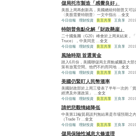
儲局托市製造「感覺良好」
美股上周再創新高，美國總統特朗普又可以
〈美股需要特朗普〉一文中指出 ...
全文
今日信報
理財投資
良言共享
王良享
201
特朗普焦點化解「財政懸崖」
二十國集團（G20）峰會於上周末結束，「
Truce），中美同意 ...
全文
今日信報
理財投資
良言共享
王良享
201
風險時期 首選黃金
踏入6月份，美國聯儲局主席鮑威爾及大部
策有放寬空間。他們不約而同地 ...
全文
今日信報
理財投資
良言共享
王良享
201
美國仍緊盯人民幣滙率
美國財政部於上周三發表了半年一次的「
經濟及外滙政策」 ...
全文
今日信報
理財投資
良言共享
王良享
201
請把悲觀情緒降低
中美第11輪貿易談判無結果是市場預期之
（Trade Tr ...
全文
今日信報
理財投資
良言共享
王良享
201
儲局保險性減息大條道理