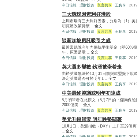
今日信報
理財投資
良言共享
王良享
201
三大環球因素利好港股
上周市場有三大利好因素，分別為（1）美
明寬鬆政策持續 ...
全文
今日信報
理財投資
良言共享
王良享
201
談新加坡房託吸引之處
最近常聽說今年內傳統平衡基金（即60%投
年，原因是環 ...
全文
今日信報
理財投資
良言共享
王良享
201
英大選多變數 鎊滙被牽着走
由於英國無法於10月31日前與歐盟簽下脫
決定英國是否可於明年1 ...
全文
今日信報
理財投資
良言共享
王良享
201
中美最終協議或明年初達成
5月初筆者在此撰文（5月7日的〈儲局保
2000億美 ...
全文
今日信報
理財投資
良言共享
王良享
201
美元升幅歸零 明年跌勢顯著
10月1日，美滙指數（DXY）上升至29個月
...
全文
今日信報
理財投資
良言共享
王良享
201