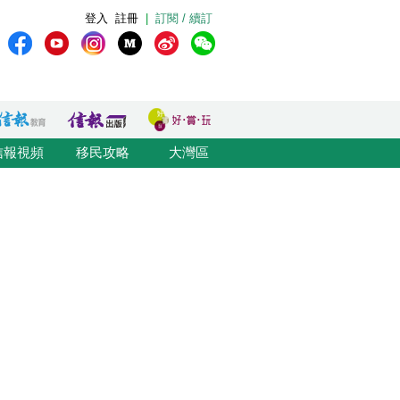
登入
註冊
|
訂閱 / 續訂
信報視頻
移民攻略
大灣區