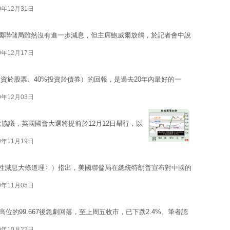
9年12月31日
國聯儲局雖然沒有進一步減息，但主席鮑威爾放鴿，於記者會中說
9年12月17日
資於股票、40%投資於債券）的回報，是過去20年內最好的一
9年12月03日
歐協議，英國國會大選將提前於12月12日舉行，以
9年11月19日
險性減息大條道理〉）指出，美國聯儲局在總統特朗普宣布對中國的
9年11月05日
高位的99.667後急劇回落，至上周五收市，已下跌2.4%。筆者認
9年10月22日