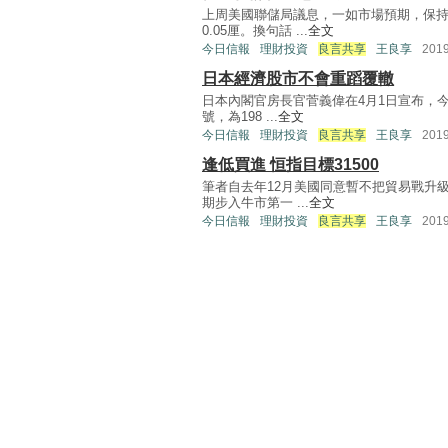
上周美國聯儲局議息，一如市場預期，保
0.05厘。換句話 ...
全文
今日信報
理財投資
良言共享
王良享
201
日本經濟股市不會重蹈覆轍
日本內閣官房長官菅義偉在4月1日宣布，
號，為198 ...
全文
今日信報
理財投資
良言共享
王良享
201
逢低買進 恒指目標31500
筆者自去年12月美國同意暫不把貿易戰升
期步入牛市第一 ...
全文
今日信報
理財投資
良言共享
王良享
201