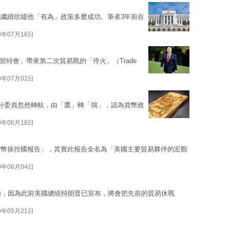
繼續吹噓他「有為」政策多麼成功。筆者3年前在
9年07月16日
習特會」帶來第二次貿易戰的「停火」（Trade
9年07月02日
分委員忽然轉軚，由「鷹」轉「鴿」，認為貨幣政
9年06月18日
貨幣操控國報告」，其實此報告全名為「美國主要貿易夥伴的宏觀
9年06月04日
內，因為此前美國總統特朗普已宣布，將會把先前的貿易休戰
9年05月21日