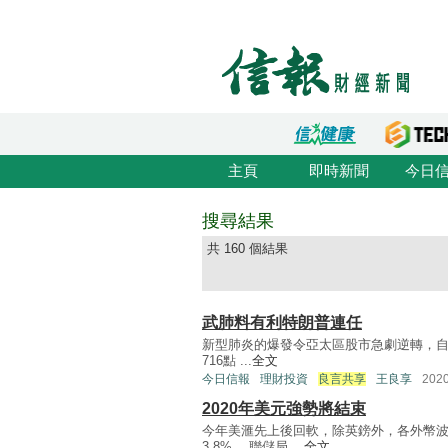
主頁
即時新聞
今日
搜尋結果
共 160 個結果
武肺料有利特朗普連任
新型肺炎的爆發令亞太區股市急劇逆轉，自1
716點 ...
全文
今日信報
理財投資
良言共享
王良享
202
2020年美元強勢將結束
今年美滙先上後回軟，除英鎊外，各外幣
3.8%。 聯儲局 ...
全文