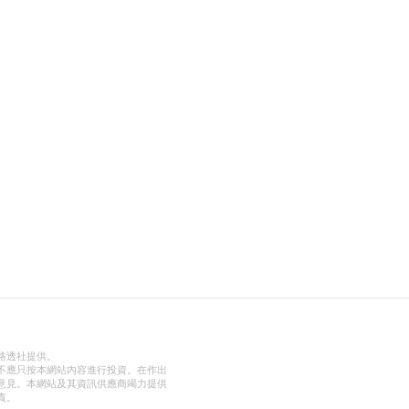
路透社提供。
不應只按本網站內容進行投資。在作出
意見。本網站及其資訊供應商竭力提供
責。