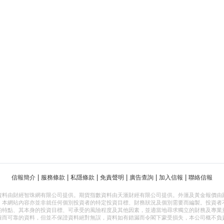
|
|
|
|
|
|
信報簡介
服務條款
私隱條款
免責聲明
廣告查詢
加入信報
聯絡信報
資料由財經智珠網有限公司提供。期貨指數資料由天滙財經有限公司提供。外滙及黃金報價由
，本網站內容亦並非就任何個別投資者的特定投資目標、財務狀況及個別需要而編製。投資者
的特點、其本身的投資目標、可承受的風險程度及其他因素，並適當地尋求獨立的財務及專業
確而可靠的資料，但並不保證資料絕對無誤，資料如有錯漏而令閣下蒙受損失，本公司概不負