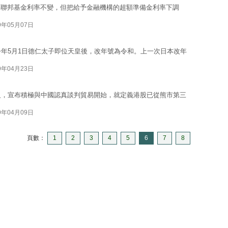
持聯邦基金利率不變，但把給予金融機構的超額準備金利率下調
9年05月07日
今年5月1日德仁太子即位天皇後，改年號為令和。上一次日本改年
9年04月23日
級，宣布積極與中國認真談判貿易開始，就定義港股已從熊市第三
9年04月09日
頁數：
1
2
3
4
5
6
7
8