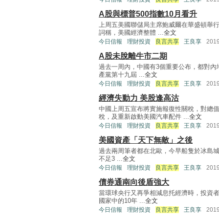
A股與標普500指數10月看升
上周五美國聯儲局主席鮑威爾在華盛頓舉行的「
詞稱，美國經濟整體 ...
全文
今日信報
理財投資
良言共享
王良享
201
A股未脫離牛市二期
過去一周內，中國有3個重要公布，都對內
產黨第十九屆 ...
全文
今日信報
理財投資
良言共享
王良享
201
經濟失動力 美股逢高沽
中國上周五宣布將實施報復性關稅，對總值約
稅，及重新啟動美國汽車配件 ...
全文
今日信報
理財投資
良言共享
王良享
201
美國資產「天下無敵」之後
過去兩周筆者都在北歐，今早船隻於冰島城市阿
不足3 ...
全文
今日信報
理財投資
良言共享
王良享
201
債券通南向後盾強大
當環球央行又再爭相減息托經濟時，投資者
國家中的10年 ...
全文
今日信報
理財投資
良言共享
王良享
201