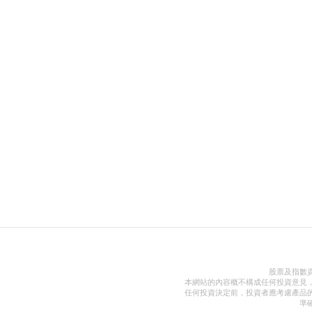
股票及指數
本網站的內容概不構成任何投資意見
任何投資決定前，投資者應考慮產品
準