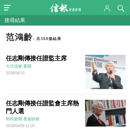
搜尋結果
范鴻齡
- 共368個結果
任志剛傳接任證監主席
今日信報
要聞
2018/04/10
任志剛傳接任證監會主席熱
門人選
即時新聞
香港財經
2018/04/09 11:20