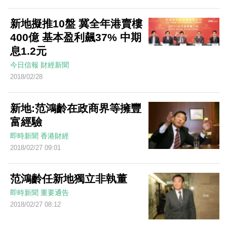
新地擬推10盤 冀全年港賣樓
400億 基本盈利飆37% 中期
息1.2元
今日信報
財經新聞
2018/02/28
新地:范鴻齡在政商界等擁豐
富經驗
即時新聞
香港財經
2018/02/27 09:01
范鴻齡任新地獨立非執董
即時新聞
重要通告
2018/02/27 08:12