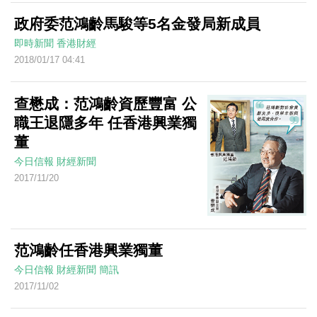
政府委范鴻齡馬駿等5名金發局新成員
即時新聞
香港財經
2018/01/17 04:41
查懋成：范鴻齡資歷豐富 公
職王退隱多年 任香港興業獨
董
今日信報
財經新聞
2017/11/20
范鴻齡任香港興業獨董
今日信報
財經新聞
簡訊
2017/11/02