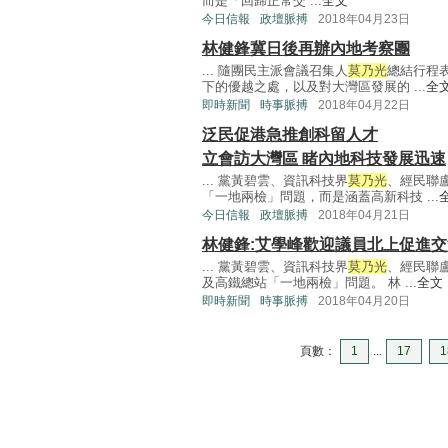
而是「回歸正常交 ...
全文
今日信報
政壇脈搏
2018年04月23日
林健鋒冀日後再辦內地考察團
... 隨團民主派會議召集人
莫乃光
總結行程
下的優越之處，以及對大灣區發展的 ...
全
即時新聞
時事脈搏
2018年04月22日
泛民促港急推創科留人才
立會訪大灣區 睹內地科技發展迅速
... 黨黃碧雲、資訊科技界
莫乃光
、經民聯
「一地兩檢」問題，而是涵蓋高新科技 ...
今日信報
政壇脈搏
2018年04月21日
林健鋒:艾學峰歡迎議員北上促進交
... 黨黃碧雲、資訊科技界
莫乃光
、經民聯
及高鐵總站「一地兩檢」問題。 林 ...
全文
即時新聞
時事脈搏
2018年04月20日
頁數：
1
...
17
1