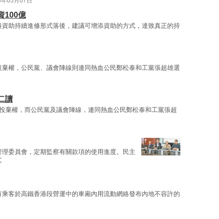
8年05月07日
100億
港資助持續進修形式落後，建議可增添資助的方式，達致真正的持
投棄權，公民黨、議會陣線則連同熱血公民鄭松泰和工黨張超雄選
二讀
投棄權，而公民黨及議會陣線，連同熱血公民鄭松泰和工黨張超
管理委員會，定期監察有關款項的使用進度。民主
文
有乘客於高鐵香港段營運中的車廂內用流動網絡發布內地不容許的