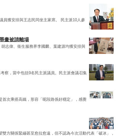
議員獲安排與王志民同坐主家席。 民主派10人參
水墨畫被請離場
、胡志偉、衞生服務界李國麟、葉建源均獲安排與
區考察，當中包括9名民主派議員。民主派會議召集
是首次乘搭高鐵，形容「呢段路係好穩定」，感覺
望雙方關係緊繃甚至愈拉愈遠，但不認為今次活動代表「破冰」，