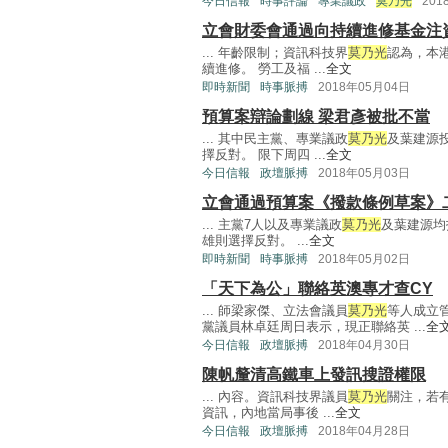
今日信報
時事評論
專業議政
莫乃光
201
立會財委會通過向持續進修基金注資
... 年齡限制；資訊科技界
莫乃光
認為，本
續進修。 勞工及福 ...
全文
即時新聞
時事脈搏
2018年05月04日
預算案辯論劃線 梁君彥被批不當
... 其中民主黨、專業議政
莫乃光
及葉建源
擇反對。 限下周四 ...
全文
今日信報
政壇脈搏
2018年05月03日
立會通過預算案《撥款條例草案》
... 主黨7人以及專業議政
莫乃光
及葉建源均
雄則選擇反對。 ...
全文
即時新聞
時事脈搏
2018年05月02日
「天下為公」聯絡英澳專才查CY
... 師梁家傑、立法會議員
莫乃光
等人成立
黨議員林卓廷周日表示，現正聯絡英 ...
全
今日信報
政壇脈搏
2018年04月30日
陳帆釐清高鐵車上發訊搜證權限
... 內容。資訊科技界議員
莫乃光
關注，若
資訊，內地當局事後 ...
全文
今日信報
政壇脈搏
2018年04月28日