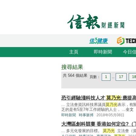
主頁
即時新聞
今日
搜尋結果
共 564 個結果
頁數：
1
...
17
1
恐引經驗淺科技人才
莫乃光
:應提
... 立法會資訊科技界議員
莫乃光
表示，有
乏的是有5至7年工作經驗的人士， ...
全文
即時新聞
時事脈搏
2018年05月08日
大灣區創科競賽 香港如何定位?（
... 多元化發展的目標。
莫乃光
立法會（資訊