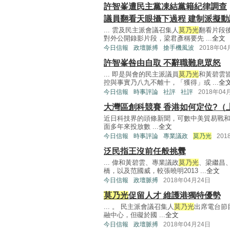
許智峯遭民主黨凍結黨籍紀律調查
議員翻看天眼攝下過程 建制派擬動
... 雲及民主派會議召集人
莫乃光
翻看片段
對外公開錄影片段，梁君彥稱要先 ...
全文
今日信報
政壇脈搏
搶手機風波
2018年04
許智峯咎由自取 不辭職難息眾怒
... 即是與會的民主派議員
莫乃光
和黃碧雲
控與事實乃八九不離十，「獲得」或 ...
全
今日信報
時事評論
社評
社評
2018年04
大灣區創科競賽 香港如何定位?（
近日科技界的頭條新聞，可數中美貿易戰和
面多年來投放數 ...
全文
今日信報
時事評論
專業議政
莫乃光
201
泛民指王沒前任般挑釁
... 偉和黃碧雲、專業議政
莫乃光
、梁繼昌
橋，以及范國威，較張曉明2013 ...
全文
今日信報
政壇脈搏
2018年04月24日
莫乃光
促留人才 維護港獨特優勢
... 。 民主派會議召集人
莫乃光
出席電台節
融中心，但礙於國 ...
全文
今日信報
政壇脈搏
2018年04月24日