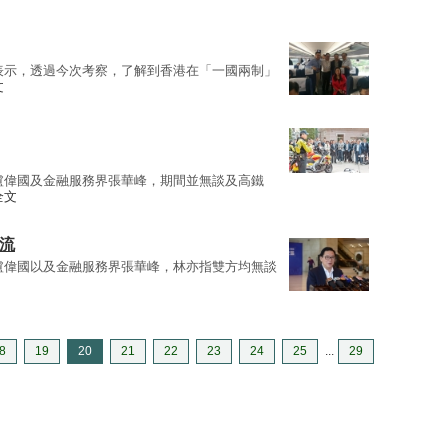
表示，透過今次考察，了解到香港在「一國兩制」
文
盧偉國及金融服務界張華峰，期間並無談及高鐵
全文
流
盧偉國以及金融服務界張華峰，林亦指雙方均無談
8
19
20
21
22
23
24
25
...
29