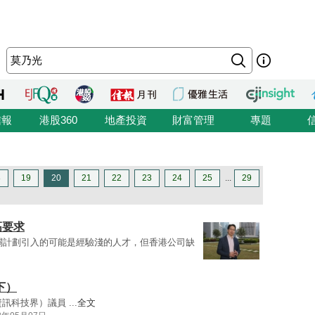
信報
港股360
地產投資
財富管理
專題
8
19
20
21
22
23
24
25
...
29
高要求
關計劃引入的可能是經驗淺的人才，但香港公司缺
下）
科技界）議員 ...
全文