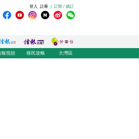
登入
註冊
|
訂閱 / 續訂
信報視頻
移民攻略
大灣區