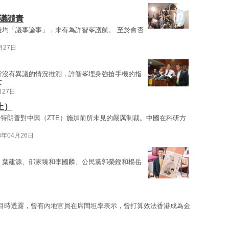
議譴責
後均「議事論事」，未有為許智峯護航。 至於會否
月27日
皆沒有異議的情況推測，許智峯埋身強搶手機的指
文
月27日
上）
特朗普對中興（ZTE）施加前所未見的嚴厲制裁。中國在科研方
8年04月26日
、葉建源、邵家臻和李國麟、公民黨郭榮鏗和楊岳
目時透露，曾有內地官員在席間坦率表示，曾打算效法香港成為金