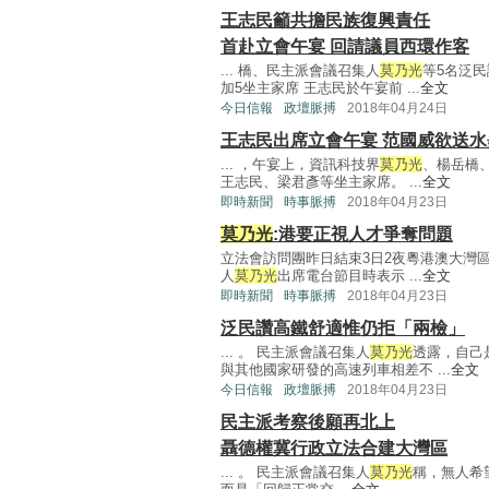
王志民籲共擔民族復興責任
首赴立會午宴 回請議員西環作客
... 橋、民主派會議召集人
莫乃光
等5名泛民
加5坐主家席 王志民於午宴前 ...
全文
今日信報
政壇脈搏
2018年04月24日
王志民出席立會午宴 范國威欲送
... ，午宴上，資訊科技界
莫乃光
、楊岳橋
王志民、梁君彥等坐主家席。 ...
全文
即時新聞
時事脈搏
2018年04月23日
莫乃光
:港要正視人才爭奪問題
立法會訪問團昨日結束3日2夜粵港澳大灣
人
莫乃光
出席電台節目時表示 ...
全文
即時新聞
時事脈搏
2018年04月23日
泛民讚高鐵舒適惟仍拒「兩檢」
... 。 民主派會議召集人
莫乃光
透露，自己
與其他國家研發的高速列車相差不 ...
全文
今日信報
政壇脈搏
2018年04月23日
民主派考察後願再北上
聶德權冀行政立法合建大灣區
... 。 民主派會議召集人
莫乃光
稱，無人希