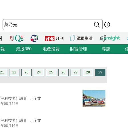
信報
港股360
地產投資
財富管理
專題
21
22
23
24
25
26
27
28
29
訊科技界）議員 ...
全文
7年08月24日
訊科技界）議員 ...
全文
7年08月16日