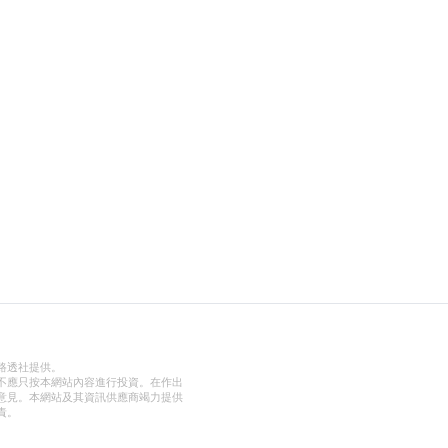
路透社提供。
不應只按本網站內容進行投資。在作出
意見。本網站及其資訊供應商竭力提供
責。