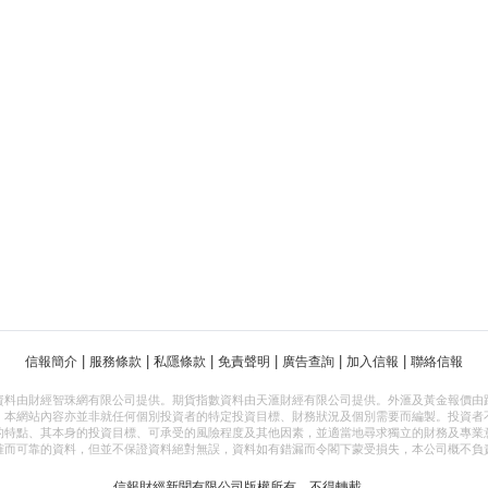
|
|
|
|
|
|
信報簡介
服務條款
私隱條款
免責聲明
廣告查詢
加入信報
聯絡信報
資料由財經智珠網有限公司提供。期貨指數資料由天滙財經有限公司提供。外滙及黃金報價由
，本網站內容亦並非就任何個別投資者的特定投資目標、財務狀況及個別需要而編製。投資者
的特點、其本身的投資目標、可承受的風險程度及其他因素，並適當地尋求獨立的財務及專業
確而可靠的資料，但並不保證資料絕對無誤，資料如有錯漏而令閣下蒙受損失，本公司概不負
信報財經新聞有限公司版權所有，不得轉載。