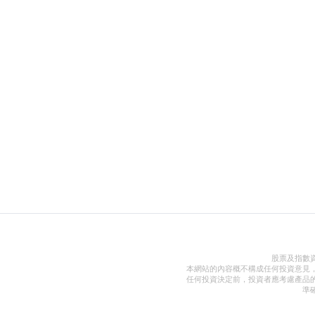
股票及指數
本網站的內容概不構成任何投資意見
任何投資決定前，投資者應考慮產品
準