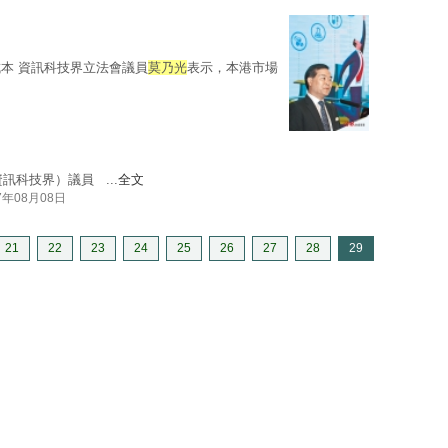
本 資訊科技界立法會議員
莫乃光
表示，本港市場
訊科技界）議員 ...
全文
7年08月08日
21
22
23
24
25
26
27
28
29