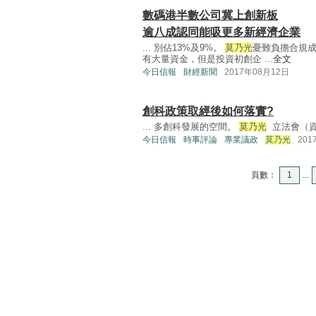
數碼港半數公司冀上創新板
逾八成認同能吸更多新經濟企業
... 別佔13%及9%。
莫乃光
憂難負擔合規成
有大量資金，但是投資初創企 ...
全文
今日信報
財經新聞
2017年08月12日
創科政策取經後如何落實?
... 多創科發展的空間。
莫乃光
立法會（資
今日信報
時事評論
專業議政
莫乃光
201
頁數：
1
...