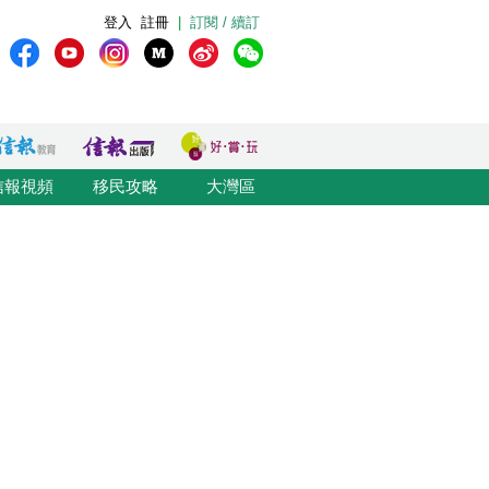
登入
註冊
|
訂閱 / 續訂
信報視頻
移民攻略
大灣區