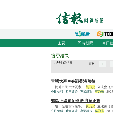
主頁
即時新聞
今日
搜尋結果
共 564 個結果
頁數：
1
...
青嶼大塞車突顯香港落後
... 提升市民生活質素。
莫乃光
立法會（資
今日信報
時事評論
專業議政
莫乃光
201
郊區上網貴又慢 政府須正視
... 建，促進市場競爭。
莫乃光
立法會（資
今日信報
時事評論
專業議政
莫乃光
201