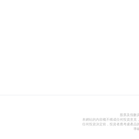
股票及指數
本網站的內容概不構成任何投資意見
任何投資決定前，投資者應考慮產品
準