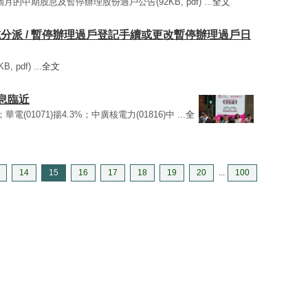
六個月的中期股息及暫停辦理股份過戶公告(92KB, pdf) ...
全文
 股息或分派 / 暫停辦理過戶登記手續或更改暫停辦理過戶日
 pdf) ...
全文
減息臨近
%；華電(01071)揚4.3%；中廣核電力(01816)中 ...
全
14
15
16
17
18
19
20
...
100