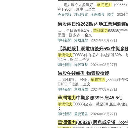
... 電力股亦大多造好，
華潤電力
（0083
利1.95元，派中 ...
全文
今日信報
理財投資
金融峰景
陸文
2024
港股兩日漲262點 內地工業利潤
... ，全日急升6.1%；
華潤電力
(00836
網股：拼多多 ...
全文
即時新聞
港股直擊
2024年08月27日
【異動股】潤電績後升5% 中期多
華潤電力
(00836)中午公布中期多賺39
4.1%，報22 ...
全文
即時新聞
港股直擊
2024年08月27日
港股午後轉升 物管股搶鏡
... 揚4.9%。 另外，
華潤電力
(00836)中
EJFQ「信號 ...
全文
即時新聞
港股直擊
2024年08月27日
華潤電力
中期多賺39% 息45.5仙
華潤電力
(00836)公布，截至6月底止中期錄
文
即時新聞
重要通告
2024年08月27日
華潤電力
(00836) 股息或分派（