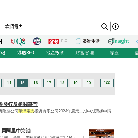
信報
港股360
地產投資
財富管理
專題
14
15
16
17
18
19
20
...
100
-證券發行及相關事宜
司全資附屬公司
華潤電力
投資有限公司2024年度第二期中期票據申購
 買阿里中海油
錄5599萬元淨買。 中移動(00941)轉淨走1.4億元。 工