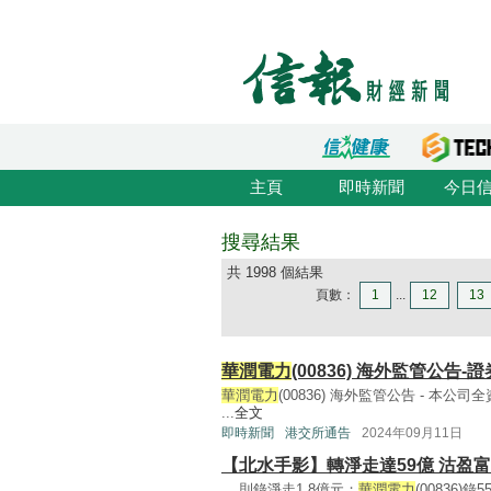
主頁
即時新聞
今日
搜尋結果
共 1998 個結果
頁數：
1
...
12
13
華潤電力
(00836) 海外監管公告
華潤電力
(00836) 海外監管公告 - 本公
...
全文
即時新聞
港交所通告
2024年09月11日
【北水手影】轉淨走達59億 沽盈富
... 則錄淨走1.8億元；
華潤電力
(00836)