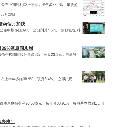
6）公布中期純利93.6億元，按年多38.9%，每股盈
年08月28日
連續兩個月加快
)中午公布中期多賺39%，全日則升4.5%。 焦點板塊 科
賺39%派息同步增
%，股價午後隨即拉升最多5%，高見23.1元，最新升
午公布上半年多鎌38.9%，現升3.4%。 立即試用
得股東應佔盈利93.63億元，按年升38.91%；每股基本盈利1 ...
全
公告表格）