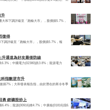
連升
36)遭大和下調評級至「跑輸大市」，股價插5.7%，
而復得
遭大和下調評級至「跑輸大市」，股價插5.7%，報
今上升通道為好友最後防線
6)跌6.3%；中國電力(02380)跌3.8%；龍源電力
 生科指數逆市升
6)午後插7%；大和發表報告指，由於潛在的寒冷冬季
回勇 鋰礦股炒上
6)插6.4%；龍源(00916)挫4.7%；中廣核(01816)瀉6.