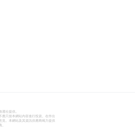
路透社提供。
不應只按本網站內容進行投資。在作出
意見。本網站及其資訊供應商竭力提供
責。