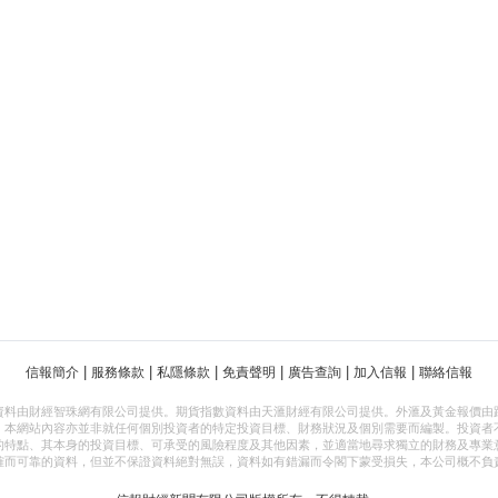
|
|
|
|
|
|
信報簡介
服務條款
私隱條款
免責聲明
廣告查詢
加入信報
聯絡信報
資料由財經智珠網有限公司提供。期貨指數資料由天滙財經有限公司提供。外滙及黃金報價由
，本網站內容亦並非就任何個別投資者的特定投資目標、財務狀況及個別需要而編製。投資者
的特點、其本身的投資目標、可承受的風險程度及其他因素，並適當地尋求獨立的財務及專業
確而可靠的資料，但並不保證資料絕對無誤，資料如有錯漏而令閣下蒙受損失，本公司概不負