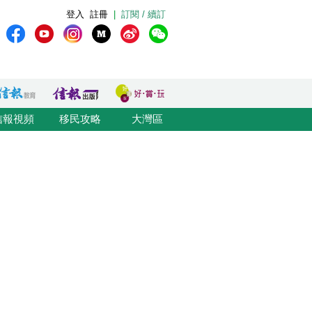
登入
註冊
|
訂閱 / 續訂
信報視頻
移民攻略
大灣區