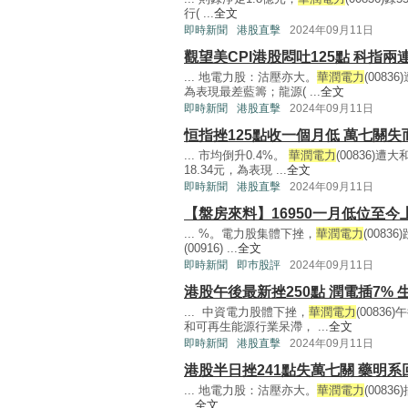
行( ...
全文
即時新聞
港股直擊
2024年09月11日
觀望美CPI港股悶吐125點 科指兩
... 地電力股：沽壓亦大。
華潤電力
(008
為表現最差藍籌；龍源( ...
全文
即時新聞
港股直擊
2024年09月11日
恒指挫125點收一個月低 萬七關失
... 市均倒升0.4%。
華潤電力
(00836)
18.34元，為表現 ...
全文
即時新聞
港股直擊
2024年09月11日
【盤房來料】16950一月低位至
... %。電力股集體下挫，
華潤電力
(0083
(00916) ...
全文
即時新聞
即巿股評
2024年09月11日
港股午後最新挫250點 潤電插7%
... 中資電力股體下挫，
華潤電力
(0083
和可再生能源行業呆滯， ...
全文
即時新聞
港股直擊
2024年09月11日
港股半日挫241點失萬七關 藥明系
... 地電力股：沽壓亦大。
華潤電力
(0083
...
全文