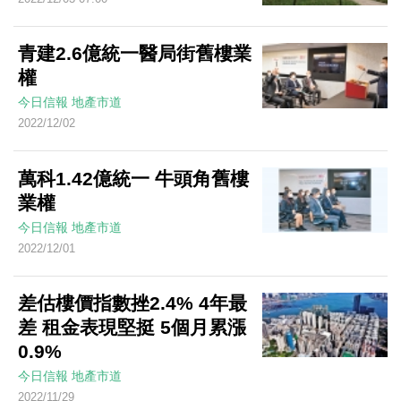
青建2.6億統一醫局街舊樓業
權
今日信報
地產市道
2022/12/02
萬科1.42億統一 牛頭角舊樓
業權
今日信報
地產市道
2022/12/01
差估樓價指數挫2.4% 4年最
差 租金表現堅挺 5個月累漲
0.9%
今日信報
地產市道
2022/11/29