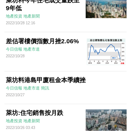
萊坊料今年住宅成交量跌至
9年低
地產投資
地產新聞
2022/10/28 12:16
差估署樓價指數月挫2.06%
今日信報
地產市道
2022/10/28
萊坊料港島甲廈租金本季續挫
今日信報
地產市道
簡訊
2022/10/27
萊坊:住宅銷售按月跌
地產投資
地產新聞
2022/10/26 03:43