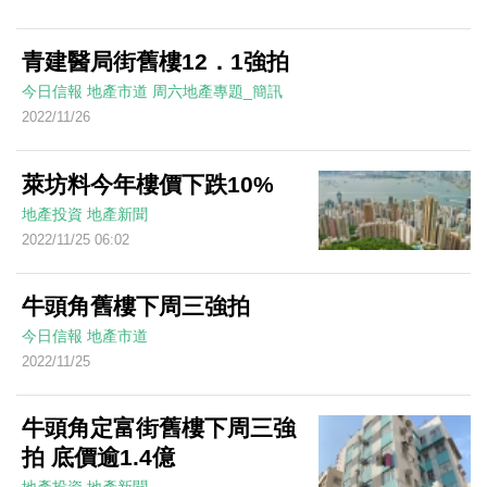
青建醫局街舊樓12．1強拍
今日信報
地產市道
周六地產專題_簡訊
2022/11/26
萊坊料今年樓價下跌10%
地產投資
地產新聞
2022/11/25 06:02
牛頭角舊樓下周三強拍
今日信報
地產市道
2022/11/25
牛頭角定富街舊樓下周三強
拍 底價逾1.4億