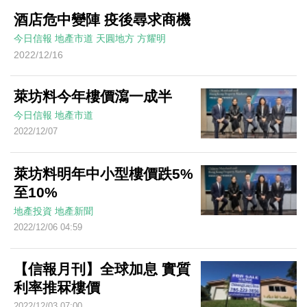
酒店危中變陣 疫後尋求商機
今日信報
地產市道
天圓地方
方耀明
2022/12/16
萊坊料今年樓價瀉一成半
今日信報
地產市道
2022/12/07
萊坊料明年中小型樓價跌5%
至10%
地產投資
地產新聞
2022/12/06 04:59
【信報月刊】全球加息 實質
利率推冧樓價
2022/12/03 07:00