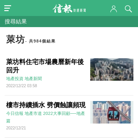
搜尋結果
萊坊
- 共984個結果
萊坊料住宅市場農曆新年後
回升
地產投資
地產新聞
2022/12/22 03:58
樓市持續插水 劈價蝕讓頻現
今日信報
地產市道
2022大事回顧──地產
篇
2022/12/21