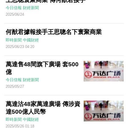
今日信報
財經新聞
2025/06/24
何猷君據報接手王思聰名下寰聚商業
即時新聞
中國財經
2025/06/23 04:20
萬達售48間旗下廣場 套500
億
今日信報
財經新聞
2025/05/27
萬達沽48家萬達廣場 傳涉資
達500億人民幣
即時新聞
中國財經
2025/05/26 01:18