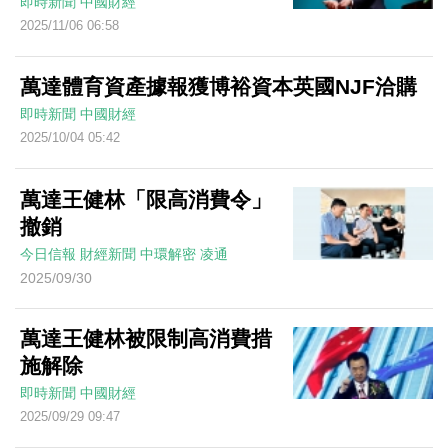
即時新聞
中國財經
2025/11/06 06:58
萬達體育資產據報獲博裕資本英國NJF洽購
即時新聞
中國財經
2025/10/04 05:42
萬達王健林「限高消費令」
撤銷
今日信報
財經新聞
中環解密
凌通
2025/09/30
萬達王健林被限制高消費措
施解除
即時新聞
中國財經
2025/09/29 09:47