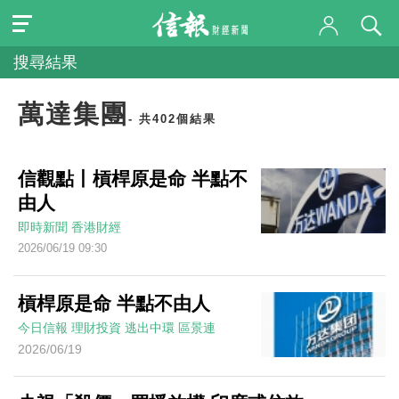
搜尋結果
萬達集團
- 共402個結果
信觀點丨槓桿原是命 半點不
由人
即時新聞
香港財經
2026/06/19 09:30
槓桿原是命 半點不由人
今日信報
理財投資
逃出中環
區景連
2026/06/19