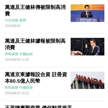
萬達及王健林傳被限制高消
費
今日信報
要聞
2025/09/29
萬達及王健林據報被限制高
消費
即時新聞
中國財經
2025/09/28 12:26
萬達京東據報設合資 註冊資
本80.5億人民幣
即時新聞
中國財經
2025/08/25 04:02
王思聰寰聚商業 傳何猷君接手