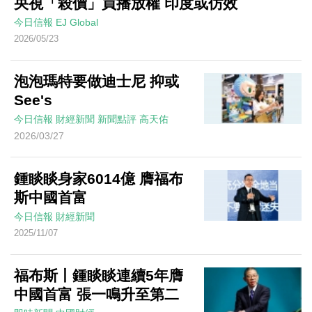
央視「殺價」買播放權 印度或仿效
今日信報
EJ Global
2026/05/23
泡泡瑪特要做迪士尼 抑或
See's
今日信報
財經新聞
新聞點評
高天佑
2026/03/27
鍾睒睒身家6014億 膺福布
斯中國首富
今日信報
財經新聞
2025/11/07
福布斯丨鍾睒睒連續5年膺
中國首富 張一鳴升至第二