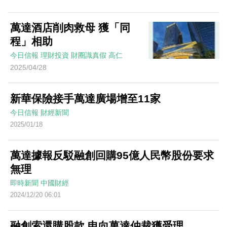
萬達酒店削肉救母 獲「同
程」相助
今日信報
理財投資
財圈識真假
高仁
2025/04/28
新華保險接手萬達廣場增至11家
今日信報
財經新聞
2025/01/18
萬達據報反駁融創回購95億人民幣股份要求
無理
即時新聞
中國財經
2024/12/20 06:01
融創索還購股款 申向萬達仲裁獲受理