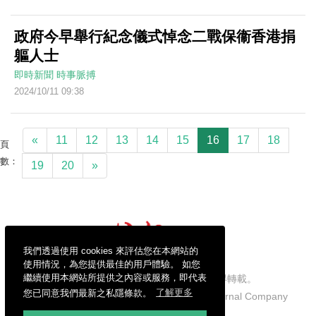
政府今早舉行紀念儀式悼念二戰保衞香港捐
軀人士
即時新聞
時事脈搏
2024/10/11 09:38
«
11
12
13
14
15
16
17
18
頁
數：
19
20
»
我們透過使用 cookies 來評估您在本網站的
使用情況，為您提供最佳的用戶體驗。 如您
繼續使用本網站所提供之內容或服務，即代表
信報財經新聞有限公司版權所有，不得轉載。
您已同意我們最新之私隱條款。
了解更多
Copyright © 2026 Hong Kong Economic Journal Company
Limited. All rights reserved.