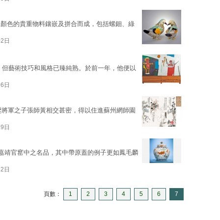
同顏色的貴重物料鑲嵌及拼合而成，包括螺鈿、綠
02日
歲，但藝術技巧和風格已臻純熟。於前一年，他便以
26日
錫鑾將軍之子張師黃相交甚密，得以住進蘇州網師園
19日
蓋罐是嘉靖官窰中之名品，其中帶原蓋的例子更如鳳毛麟
12日
頁數：
1
2
3
4
5
6
7