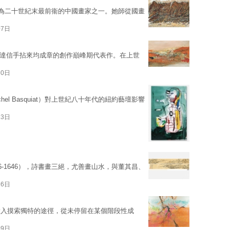
無錫，為二十世紀末最前衞的中國畫家之一。她師從國畫
07日
、技巧達信手拈來均成章的創作巔峰期代表作。在上世
30日
hel Basquiat）對上世紀八十年代的紐約藝壇影響
23日
6-1646），詩書畫三絕，尤善畫山水，與董其昌、
16日
投入摸索獨特的途徑，從未停留在某個階段性成
09日