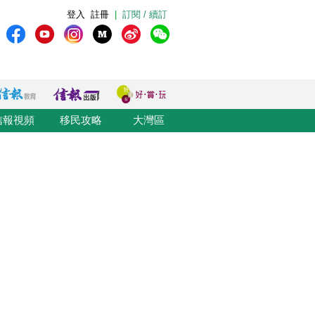
登入
註冊
|
訂閱 / 續訂
信報視頻
移民攻略
大灣區