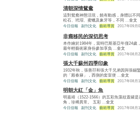
清朝深情鴛鴦
這對鴛鴦神態活現，饒有動感，身體以不
松石、玳瑁、蜜蠟及象牙等，不同 ...
全文
今日信報
副刊文化
藝術導賞
2017年09月
非裔移民的深切思考
本作繪於1984年，當時巴斯基亞年僅24
最年輕藝術家身份參加享負 ...
全文
今日信報
副刊文化
藝術導賞
2017年08月
張大千蘇州四季印象
1932年秋，張善孖和張大千兄弟因與張
的「殿春簃」，西側的套室便 ...
全文
今日信報
副刊文化
藝術導賞
2017年08月
明朝大紅「金」魚
明嘉靖（1522-1566）的五彩魚藻紋
角，珍稀異常。 五彩 ...
全文
今日信報
副刊文化
藝術導賞
2017年08月