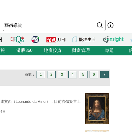
信報
港股360
地產投資
財富管理
專題
頁數：
1
2
3
4
5
6
7
Leonardo da Vinci），目前流傳於世上
14日