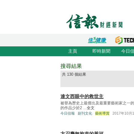
主頁
即時新聞
今日
搜尋結果
共 130 個結果
達文西眼中的救世主
被譽為歷史上最傑出及最重要藝術家之一的達文西（
的作品少於2 ...
全文
今日信報
副刊文化
藝術導賞
2017年10月
方召麐無拘束的黃河