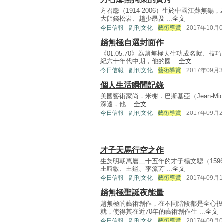
方召麐（1914-2006）生於中國江蘇
大師錢松岩、趙少昂及 ...
全文
今日信報
副刊文化
藝術導賞
2017年10月
趙無極自選封面作
《01.05.70》為趙無極人生功成名就
紀六十年代中期，他的國 ...
全文
今日信報
副刊文化
藝術導賞
2017年09月
個人生活瞬間記錄
美國藝術家尚．米榭．巴斯基亞（Jean-Mic
深遠，他 ...
全文
今日信報
副刊文化
藝術導賞
2017年09月
才子天馬行空之作
生於明朝萬曆二十五年的才子楊文驄（159
王時敏、王鑑、李流芳 ...
全文
今日信報
副刊文化
藝術導賞
2017年09月
趙無極聖誕夜能量
趙無極的藝術創作，在不同階段都是全心
就，使得其在近70年的藝術創作生 ...
全文
今日信報
副刊文化
藝術導賞
2017年09月