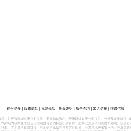
|
|
|
|
|
|
信報簡介
服務條款
私隱條款
免責聲明
廣告查詢
加入信報
聯絡信報
資料由財經智珠網有限公司提供。期貨指數資料由天滙財經有限公司提供。外滙及黃金報價由
，本網站內容亦並非就任何個別投資者的特定投資目標、財務狀況及個別需要而編製。投資者
的特點、其本身的投資目標、可承受的風險程度及其他因素，並適當地尋求獨立的財務及專業