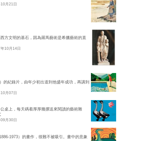
年10月21日
是西方文明的基石，因為羅馬藝術是希臘藝術的直
7年10月14日
kney）的紀錄片，由年少初出道到他盛年成功，再講到
年10月07日
辦公桌上，每天碼着厚厚幾摞送來閱讀的藝術雜
文
年09月30日
al（1886-1973）的畫作，很難不被吸引。畫中的意象