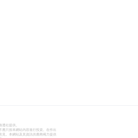
路透社提供。
不應只按本網站內容進行投資。在作出
意見。本網站及其資訊供應商竭力提供