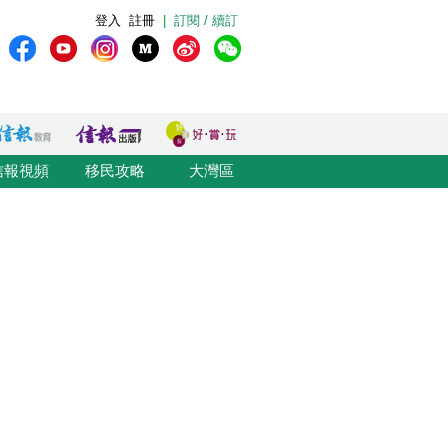
登入
註冊
|
訂閱 / 續訂
信報視頻
移民攻略
大灣區