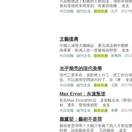
凡是略微讀了點書的人都知道，湖南有個
會知道他死笨死笨的。有書寫他幾 ...
全文
今日信報
副刊文化
藝術拾趣
凡子
2017
文藝復興
中國人渴望大國崛起，要完成這個中國夢
為重要；歐洲人曾一度被稱為野蠻 ...
全文
今日信報
副刊文化
藝術拾趣
吳雋樗
201
光平簡禿的現代美學
現代工業革命，喜歡將人分工，把工作分
低、可以盡用空間就叫好了。在《摩 ...
全
今日信報
副刊文化
藝術拾趣
七郎
2017
Max Ernst：永遠叛逆
初見Max Ernst的作品，是那幅名為《
材。通常，聖母懷抱聖 ...
全文
今日信報
副刊文化
藝術拾趣
李夢
2017
龐薰琹：藝術不是罪
藝術會是罪嗎？大概只有瘋了的人才會這
時期，認為藝術是罪， 凡與藝術 ...
全文