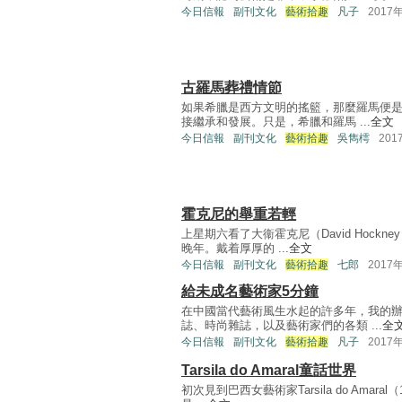
今日信報
副刊文化
藝術拾趣
凡子
2017
古羅馬葬禮情節
如果希臘是西方文明的搖籃，那麼羅馬便
接繼承和發展。只是，希臘和羅馬 ...
全文
今日信報
副刊文化
藝術拾趣
吳雋樗
201
霍克尼的舉重若輕
上星期六看了大衞霍克尼（David Hoc
晚年。戴着厚厚的 ...
全文
今日信報
副刊文化
藝術拾趣
七郎
2017
給未成名藝術家5分鐘
在中國當代藝術風生水起的許多年，我的
誌、時尚雜誌，以及藝術家們的各類 ...
全
今日信報
副刊文化
藝術拾趣
凡子
2017
Tarsila do Amaral童話世界
初次見到巴西女藝術家Tarsila do Amar