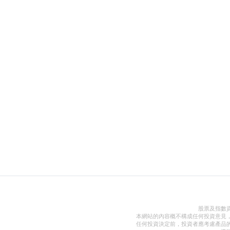
股票及指數
本網站的內容概不構成任何投資意見
任何投資決定前，投資者應考慮產品