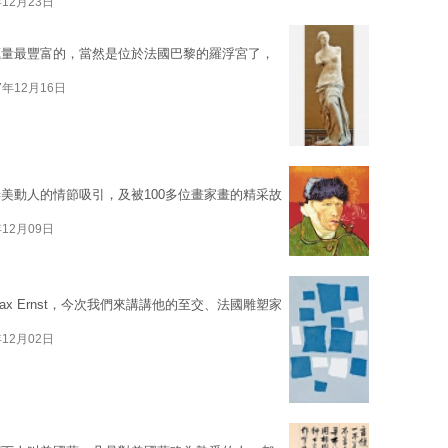
年12月23日
藏量最豐富的，當然是位於法國巴黎的羅浮宮了，
7年12月16日
美動人的情節吸引，及被100多位畫家畫的精采故
年12月09日
x Ernst，今次我們來講講他的至交、法國雕塑家
年12月02日