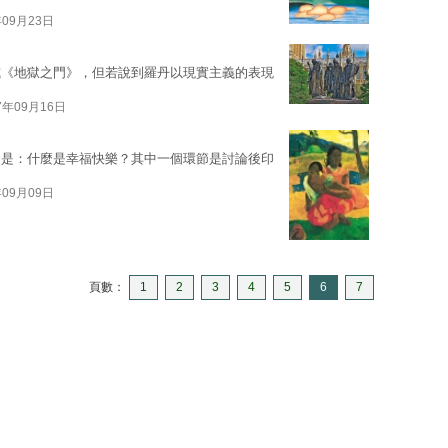
年09月23日
或《地獄之門》，但若說到羅丹以現實主義的表現
7年09月16日
目是：什麼是幸福快樂？其中一個環節是討論後印
年09月09日
頁數：
1
2
3
4
5
6
7