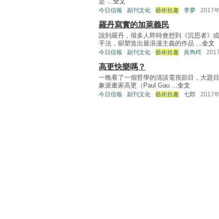
是 ...
全文
今日信報
副刊文化
藝術拾趣
李夢
2017
羅丹寫實的加萊義民
說到羅丹，很多人即時會想到《沉思者》
手法，卻塑造出最浪漫主義的作品 ...
全文
今日信報
副刊文化
藝術拾趣
吳雋樗
201
高更快樂嗎？
一晚看了一個哲學的清談電視節目，大題
象派畫家高更（Paul Gau ...
全文
今日信報
副刊文化
藝術拾趣
七郎
2017