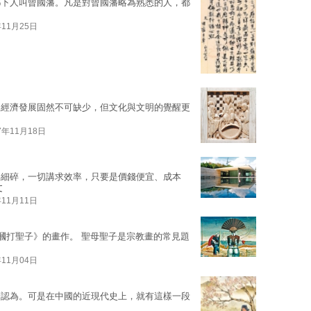
鄉下人叫曾國藩。凡是對曾國藩略為熟悉的人，都
年11月25日
，經濟發展固然不可缺少，但文化與文明的覺醒更
7年11月18日
得細碎，一切講求效率，只要是價錢便宜、成本
文
年11月11日
聖母摑打聖子》的畫作。 聖母聖子是宗教畫的常見題
年11月04日
麼認為。可是在中國的近現代史上，就有這樣一段