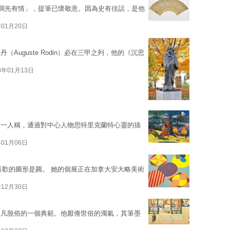
未成曲調先有情」，提筆已懷敬意。因為史有佳話，是他
年01月20日
Auguste Rodin）必在三甲之列，他的《沉思
8年01月13日
第一人稱，通過對中心人物思特里克蘭特心靈的描
年01月06日
年，最喜歡的圖形是圓。 她的個展正在加拿大安大略美術
年12月30日
超凡脫俗的一個典範。他厭倦世俗的濁氣，其筆墨