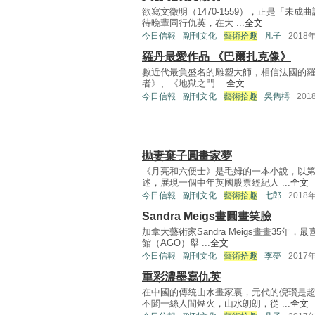
欲寫文徵明（1470-1559），正是「
待晚輩同行仇英，在大 ...
全文
今日信報
副刊文化
藝術拾趣
凡子
2018
羅丹最愛作品 《巴爾扎克像》
數近代最負盛名的雕塑大師，相信法國的羅丹（
者》、《地獄之門 ...
全文
今日信報
副刊文化
藝術拾趣
吳雋樗
201
拋妻棄子圓畫家夢
《月亮和六便士》是毛姆的一本小說，以
述，展現一個中年英國股票經紀人 ...
全文
今日信報
副刊文化
藝術拾趣
七郎
2018
Sandra Meigs畫圓畫笑臉
加拿大藝術家Sandra Meigs畫畫35
館（AGO）舉 ...
全文
今日信報
副刊文化
藝術拾趣
李夢
2017
重彩濃墨寫仇英
在中國的傳統山水畫家裏，元代的倪瓚是
不聞一絲人間煙火，山水朗朗，從 ...
全文