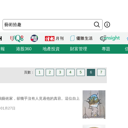
信報
港股360
地產投資
財富管理
專題
頁數：
1
2
3
4
5
6
7
塗鴉藝術家，卻幾乎沒有人見過他的真容。這位自上
年01月27日