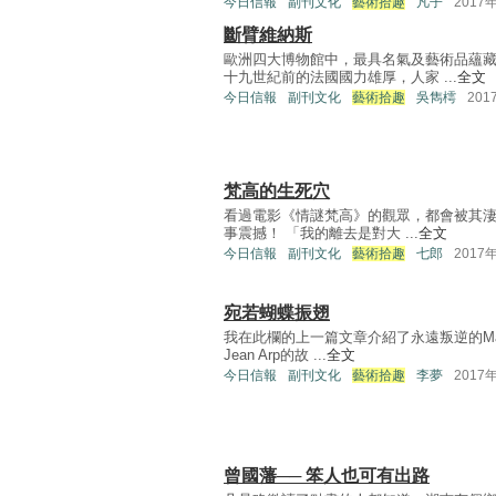
今日信報
副刊文化
藝術拾趣
凡子
2017
斷臂維納斯
歐洲四大博物館中，最具名氣及藝術品蘊
十九世紀前的法國國力雄厚，人家 ...
全文
今日信報
副刊文化
藝術拾趣
吳雋樗
201
梵高的生死穴
看過電影《情謎梵高》的觀眾，都會被其淒
事震撼！ 「我的離去是對大 ...
全文
今日信報
副刊文化
藝術拾趣
七郎
2017
宛若蝴蝶振翅
我在此欄的上一篇文章介紹了永遠叛逆的Ma
Jean Arp的故 ...
全文
今日信報
副刊文化
藝術拾趣
李夢
2017
曾國藩── 笨人也可有出路