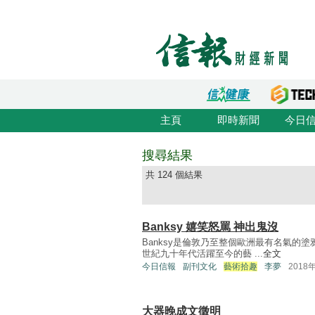
主頁
即時新聞
今日
搜尋結果
共 124 個結果
Banksy 嬉笑怒罵 神出鬼沒
Banksy是倫敦乃至整個歐洲最有名氣的
世紀九十年代活躍至今的藝 ...
全文
今日信報
副刊文化
藝術拾趣
李夢
2018
大器晚成文徵明