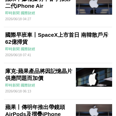
二代iPhone Air
即時新聞
國際財經
2026/06/18 04:27
國際早班車丨SpaceX上市首日 南韓散戶斥
62億掃貨
即時新聞
國際財經
2026/06/18 07:41
庫克:蘋果產品將因記憶晶片
供應問題而加價
即時新聞
國際財經
2026/06/18 06:13
蘋果丨傳明年推出帶鏡頭
AirPods及摺疊iPhone