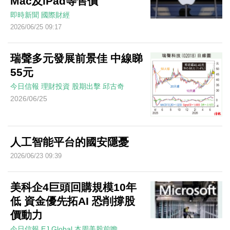
Mac及iPad等售價
即時新聞
國際財經
2026/06/25 09:17
瑞聲多元發展前景佳 中線睇
55元
今日信報
理財投資
股期出擊
邱古奇
2026/06/25
人工智能平台的國安隱憂
2026/06/23 09:39
美科企4巨頭回購規模10年
低 資金優先拓AI 恐削撐股
價動力
今日信報
EJ Global
本周美股前瞻