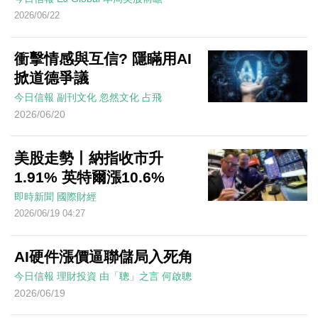
2026/06/22
衝擊情感與互信? 隱瞞用AI
掀道德爭議
今日信報
副刊文化
忽然文化
占飛
2026/06/20
美股走勢丨納指收市升
1.91% 英特爾漲10.6%
即時新聞
國際財經
2026/06/19 04:27
AI硬件漲價逼聯儲局入死角
今日信報
理財投資
由「聰」之言
何啟聰
2026/06/19