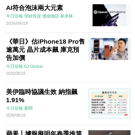
AI符合泡沫兩大元素
今日信報
理財投資
價值物語
郝承林
2026/06/19
《華日》估iPhone18 Pro售
逾萬元 晶片成本飆 庫克預
告加價
今日信報
EJ Global
2026/06/19
美伊臨時協議生效 納指飆
1.91%
今日信報
要聞
2026/06/19
蘋果丨據報擬明年春季推第