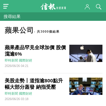
搜尋結果
蘋果公司
- 共3000個結果
蘋果產品罕見全球加價 股價
瀉逾6%
即時新聞
國際財經
2026/06/26 04:21
美股走勢丨道指逾800點升
幅大部分蒸發 納指受壓
即時新聞
國際財經
2026/06/26 03:18