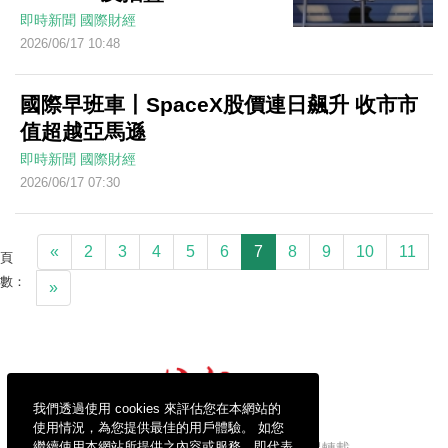
即時新聞
國際財經
2026/06/17 10:48
國際早班車丨SpaceX股價連日飆升 收市市
值超越亞馬遜
即時新聞
國際財經
2026/06/17 07:30
«
2
3
4
5
6
7
8
9
10
11
頁
數：
»
我們透過使用 cookies 來評估您在本網站的
使用情況，為您提供最佳的用戶體驗。 如您
繼續使用本網站所提供之內容或服務，即代表