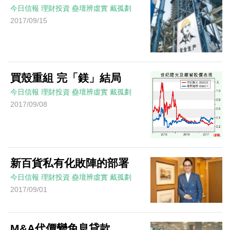
今日信報
理財投資
蠱壇辨虛實
戴孤劃
2017/09/15
買殼重組 完「鎂」結局
今日信報
理財投資
蠱壇辨虛實
戴孤劃
2017/09/08
新百貨私有化敗陣的部署
今日信報
理財投資
蠱壇辨虛實
戴孤劃
2017/09/01
M&A代價變免息貸款