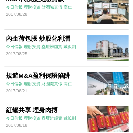
今日信報
理財投資
財圈識真假
高仁
2017/08/28
內企荷包脹 炒股化利潤
今日信報
理財投資
蠱壇辨虛實
戴孤劃
2017/08/25
規避M&A盈利保證陷阱
今日信報
理財投資
財圈識真假
高仁
2017/08/21
紅罐共享 埋身肉搏
今日信報
理財投資
蠱壇辨虛實
戴孤劃
2017/08/18