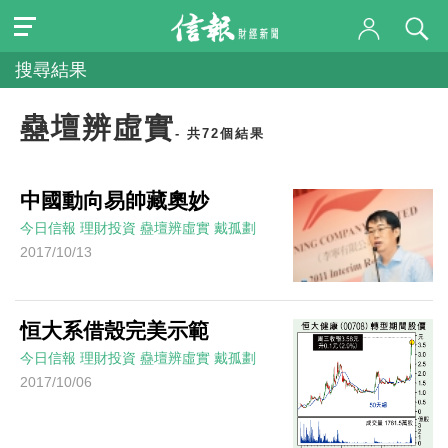
搜尋結果
蠱壇辨虛實
- 共72個結果
中國動向易帥藏奧妙
今日信報
理財投資
蠱壇辨虛實
戴孤劃
2017/10/13
恒大系借殼完美示範
今日信報
理財投資
蠱壇辨虛實
戴孤劃
2017/10/06