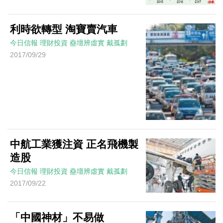
利時欲轉型 淘寶賣汽車
今日信報
理財投資
蠱壇辨虛實
戴孤劃
2017/09/29
中航工業獲注資 正名飛機製
造股
今日信報
理財投資
蠱壇辨虛實
戴孤劃
2017/09/22
「中國神材」不易做