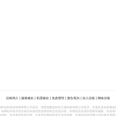
|
|
|
|
|
|
信報簡介
服務條款
私隱條款
免責聲明
廣告查詢
加入信報
聯絡信報
資料由財經智珠網有限公司提供。期貨指數資料由天滙財經有限公司提供。外滙及黃金報價由
，本網站內容亦並非就任何個別投資者的特定投資目標、財務狀況及個別需要而編製。投資者
的特點、其本身的投資目標、可承受的風險程度及其他因素，並適當地尋求獨立的財務及專業