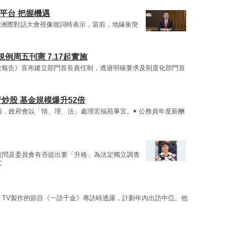
平台 把握機遇
暨洲際對話大會視像致詞時表示，當前，地緣衝突
周五刊憲 7.17起實施
政報告》宣布建立部門首長責任制，透過明確要求及制度化部門首
行炒股 基金規模爆升52倍
稱，政府會以「情、理、法」處理宏福苑事宜。￭ 公務員年度薪酬
被問及委員會有否提出要「升格」為法定獨立調查
文
w TV製作的節目《一語千金》專訪時透露，計劃年內出訪中亞。他