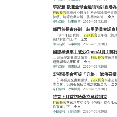
李家超:歡迎全球金融領袖以香港為
行政長官
李家超今日在世界金融論壇年會
持續、能源危機未解、供應鏈加速 ...
全文
即時新聞
時事脈搏
2026年05月21日
部門首長責任制丨敍用委員會調查規例
... 7月17日起實施。
行政長官
去年在《施
長須對部門工作 ...
全文
即時新聞
時事脈搏
2026年05月20日
國際早班車丨被炒OpenAI員工轉
... 居民發出收購建議書，
行政長官
李家超
趨勢調查結果即將 ...
全文
即時新聞
國際財經
2026年05月20日
宏福獨委會可提「升格」 賦傳召權
... 】亦僅提交書面證供。
行政長官
李家超
委員會，以傳召包括曾兩次收集居民 ...
全
今日信報
政壇脈搏
2026年05月20日
特首下月首訪哈薩克烏茲別克
行政長官
李家超年初接受《信報》聯合No
昨宣布，下 ...
全文
今日信報
財經新聞
2026年05月20日