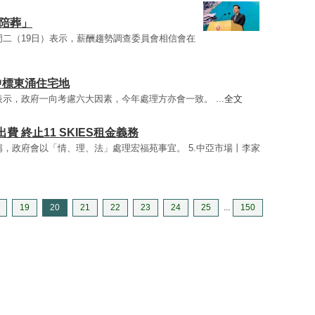
陪葬」
周二（19日）表示，薪酬趨勢調查委員會相信會在
中標東涌住宅地
示，政府一向考慮六大因素，今年處理方亦會一致。 ...
全文
 終止11 SKIES租金義務
稱，政府會以「情、理、法」處理宏福苑事宜。 5.中亞市場丨李家
19
20
21
22
23
24
25
...
150