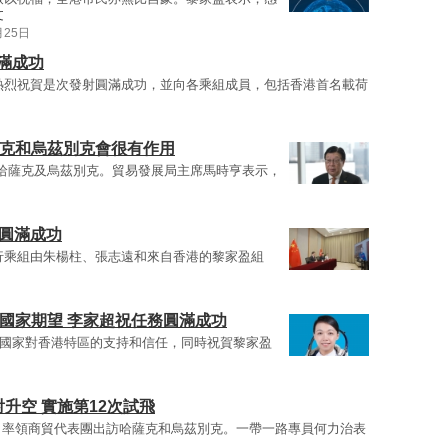
文
月25日
滿成功
熱烈祝賀是次發射圓滿成功，並向各乘組成員，包括香港首名載荷
薩克和烏茲別克會很有作用
哈薩克及烏茲別克。貿易發展局主席馬時亨表示，
務圓滿成功
飛行乘組由朱楊柱、張志遠和來自香港的黎家盈組
國家期望 李家超祝任務圓滿成功
國家對香港特區的支持和信任，同時祝賀黎家盈
射升空 實施第12次試飛
月率領商貿代表團出訪哈薩克和烏茲別克。一帶一路專員何力治表