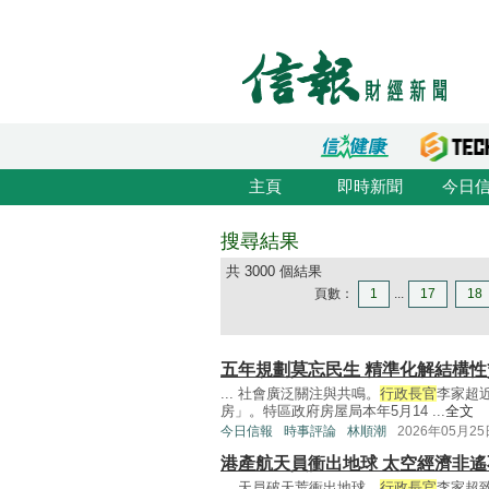
主頁
即時新聞
今日
搜尋結果
共 3000 個結果
頁數：
1
...
17
18
五年規劃莫忘民生 精準化解結構性
... 社會廣泛關注與共鳴。
行政長官
李家超
房」。特區政府房屋局本年5月14 ...
全文
今日信報
時事評論
林順潮
2026年05月25
港產航天員衝出地球 太空經濟非遙
... 天員破天荒衝出地球，
行政長官
李家超