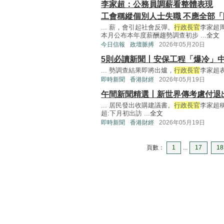
李家超：公務員調薪看整體表現
工會稱縱個別人士失職 不應全部「
... 薪，會引起社會反彈。
行政長官
李家超
本月公布本年度薪酬趨勢調查初步 ...
全文
今日信報
政壇脈搏
2026年05月20日
5則必讀新聞丨安保工程「爆冷」
... 勢調查結果即將出爐，
行政長官
李家超表
即時新聞
香港財經
2026年05月19日
午間新聞精選丨新世界傳考慮付退出費
... 居民發出收購建議書。
行政長官
李家超
超:下月初出訪 ...
全文
即時新聞
香港財經
2026年05月19日
頁數：
1
...
17
18