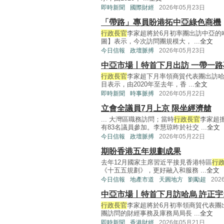
即時新聞
國際財經
2026年05月23日
「帶路」專員盼港拓中亞綠色商機
行政長官
李家超將於6月初率團出訪中亞的
圖】表示，今次訪問團規模大， ...
全文
今日信報
政壇脈搏
2026年05月23日
中亞市場丨特首下月出訪 一帶一路
行政長官
李家超下月率領商貿代表團出訪
目表示，由2020年至去年，香 ...
全文
即時新聞
時事脈搏
2026年05月22日
立會全議員7月上京 限坐經濟艙
... 大灣區職務訪問；當時
行政長官
李家超
有83名議員參加。李慧琼昨於社交 ...
全文
今日信報
政壇脈搏
2026年05月22日
期盼香港五年規劃成果
去年12月國家主席習近平接見香港特區
行
《十五五規劃》，更好融入和服務 ...
全文
今日信報
地產市道
天圓地方
劉勵超
202
中亞市場丨特首下月訪哈烏 許正宇
行政長官
李家超將於6月初率領商貿代表團
團訪問的財經事務及庫務局局長 ...
全文
即時新聞
香港財經
2026年05月21日