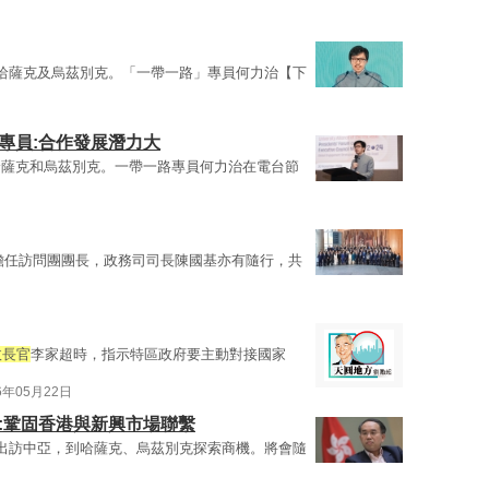
哈薩克及烏茲別克。「一帶一路」專員何力治【下
專員:合作發展潛力大
哈薩克和烏茲別克。一帶一路專員何力治在電台節
擔任訪問團團長，政務司司長陳國基亦有隨行，共
政長官
李家超時，指示特區政府要主動對接國家
6年05月22日
:鞏固香港與新興市場聯繫
出訪中亞，到哈薩克、烏茲別克探索商機。將會隨