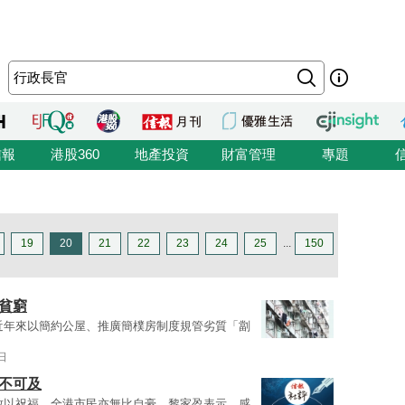
信報
港股360
地產投資
財富管理
專題
19
20
21
22
23
24
25
...
150
貧窮
近年來以簡約公屋、推廣簡樸房制度規管劣質「劏
日
不可及
致以祝福，全港市民亦無比自豪。黎家盈表示，感