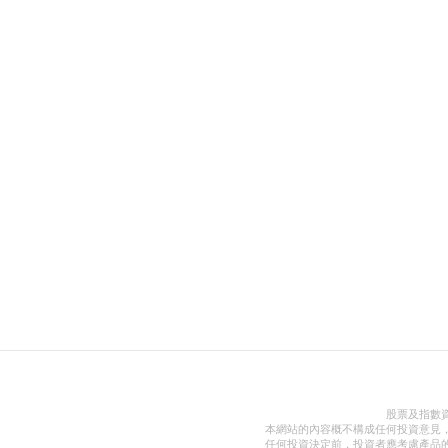
股票及指數
本網站的內容概不構成任何投資意見
任何投資決定前，投資者應考慮產品