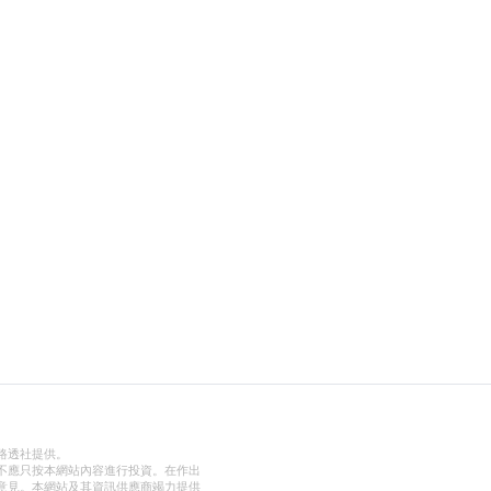
路透社提供。
不應只按本網站內容進行投資。在作出
意見。本網站及其資訊供應商竭力提供