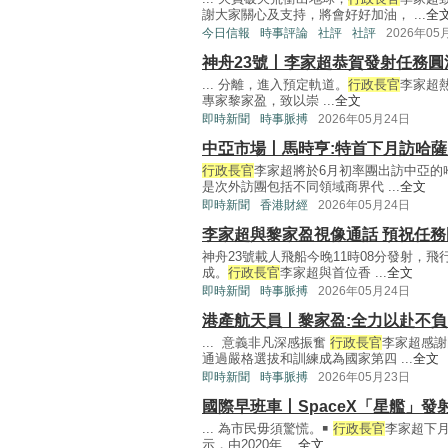
謝大家關心及支持，將會好好加油， ...
全
今日信報
時事評論
社評
社評
2026年05
神舟23號丨李家超恭賀發射任務圓
... 分離，進入預定軌道。
行政長官
李家超
專家黎家盈，致以崇 ...
全文
即時新聞
時事脈搏
2026年05月24日
中亞市場丨馬時亨:特首下月訪哈
行政長官
李家超將於6月初率團出訪中亞的
是次外訪團包括不同領域商界代 ...
全文
即時新聞
香港財經
2026年05月24日
李家超與黎家盈視像通話 預祝任
神舟23號載人飛船今晚11時08分發射，
成。
行政長官
李家超與首位香 ...
全文
即時新聞
時事脈搏
2026年05月24日
港產航天員丨黎家盈:全力以赴不負
... 意義非凡深感振奮
行政長官
李家超感謝
通過嚴格選拔和訓練成為國家第四 ...
全文
即時新聞
時事脈搏
2026年05月23日
國際早班車丨SpaceX「星艦」發
... 為市民毋須驚慌。￭
行政長官
李家超下
示，由2020年 ...
全文