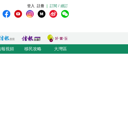
登入
註冊
|
訂閱 / 續訂
信報視頻
移民攻略
大灣區