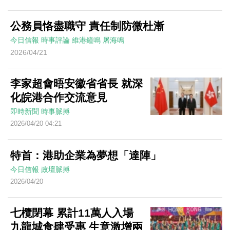
公務員恪盡職守 責任制防微杜漸
今日信報
時事評論
維港鐘鳴
屠海鳴
2026/04/21
李家超會晤安徽省省長 就深
化皖港合作交流意見
即時新聞
時事脈搏
2026/04/20 04:21
特首：港助企業為夢想「達陣」
今日信報
政壇脈搏
2026/04/20
七欖閉幕 累計11萬人入場
九龍城食肆受惠 生意激增兩