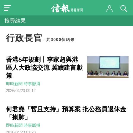
搜尋結果
行政長官
- 共3000個結果
香港5年規劃丨李家超與港
區人大政協交流 冀續建言獻
策
即時新聞
時事脈搏
2026/04/23 09:12
何君堯「暫且支持」預算案 批公務員退休金
「揦肺」
即時新聞
時事脈搏
2026/04/23 01:28