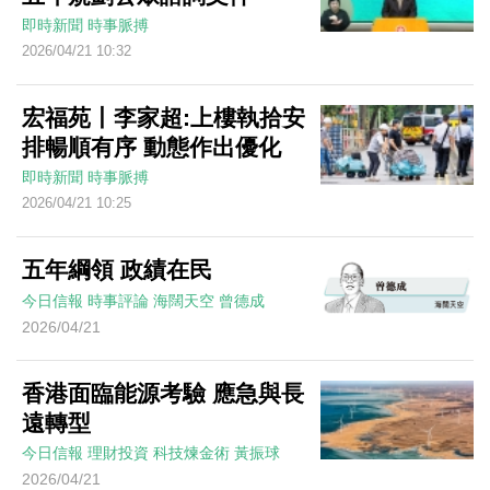
即時新聞
時事脈搏
2026/04/21 10:32
宏福苑丨李家超:上樓執拾安
排暢順有序 動態作出優化
即時新聞
時事脈搏
2026/04/21 10:25
五年綱領 政績在民
今日信報
時事評論
海闊天空
曾德成
2026/04/21
香港面臨能源考驗 應急與長
遠轉型
今日信報
理財投資
科技煉金術
黃振球
2026/04/21