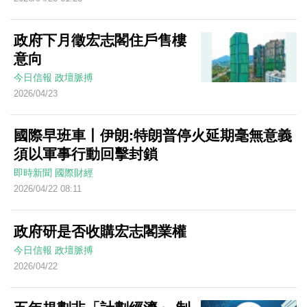
政府下月徵宏志閣住戶售樓
意向
今日信報
政壇脈搏
2026/04/23
國際早班車丨伊朗:特朗普停火延期毫無意義
須以軍事行動回擊封鎖
即時新聞
國際財經
2026/04/22 08:11
政府研是否收購宏志閣業權
今日信報
政壇脈搏
2026/04/22