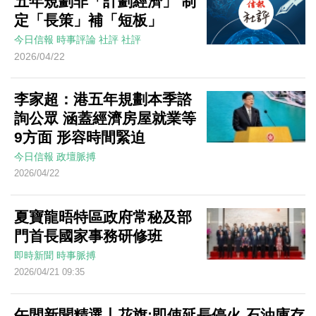
五年規劃非「計劃經濟」 制
定「長策」補「短板」
今日信報
時事評論
社評
社評
2026/04/22
李家超：港五年規劃本季諮
詢公眾 涵蓋經濟房屋就業等
9方面 形容時間緊迫
今日信報
政壇脈搏
2026/04/22
夏寶龍晤特區政府常秘及部
門首長國家事務研修班
即時新聞
時事脈搏
2026/04/21 09:35
午間新聞精選丨花旗:即使延長停火 石油庫存