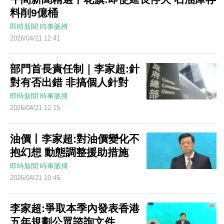
料削9億桶
即時新聞
時事脈搏
2026/04/21 12:41
部門首長責任制｜李家超:針
對有否出錯 非搞個人針對
即時新聞
時事脈搏
2026/04/21 12:15
油價丨李家超:對油價變化不
抱幻想 動態調整援助措施
即時新聞
時事脈搏
2026/04/21 10:45
李家超:爭取本季內發表香港
五年規劃公眾諮詢文件