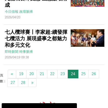
成
今日信報
政壇脈搏
2026/04/20
七人欖球賽丨李家超:續發揮
七欖活力 展現盛事之都魅力
和多元文化
即時新聞
時事脈搏
2026/04/19 09:38
«
19
20
21
22
23
24
25
26
頁
數：
27
28
»