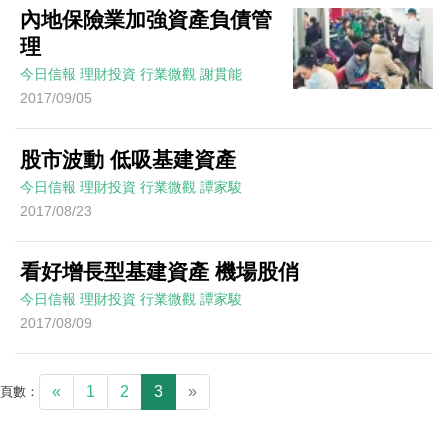
內地保險業加強資產負債管
理
今日信報
理財投資
行業微觀
謝貫能
2017/09/05
股市波動 低吸基建資產
今日信報
理財投資
行業微觀
譚家駿
2017/08/23
看好增長型基建資產 機場股俏
今日信報
理財投資
行業微觀
譚家駿
2017/08/09
«
1
2
3
»
頁數：