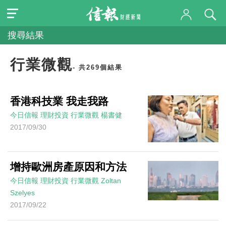
搜尋結果
行業微觀
- 共269個結果
香港科技業 我走我路
今日信報
理財投資
行業微觀
楊書健
2017/09/30
增持歐洲房產原因和方法
今日信報
理財投資
行業微觀
Zoltan
Szelyes
2017/09/22