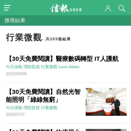
搜尋結果
行業微觀
- 共269個結果
【30天免費閱讀】醫療數碼轉型 IT人護航
今日信報
理財投資
行業微觀
Leon Adato
2020/08/05
【30天免費閱讀】自然光智
能照明「綠綠無窮」
今日信報
理財投資
行業微觀
2020/07/27