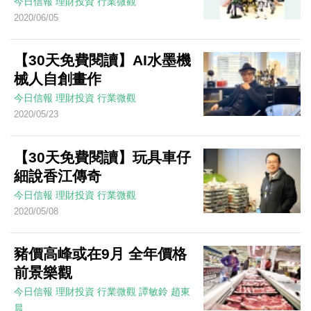
今日信報
理財投資
行業微觀
2020/06/05
【30天免費閱讀】AI水墨機
械人自創畫作
今日信報
理財投資
行業微觀
2020/05/23
【30天免費閱讀】玩具車仔
細說香江傳奇
今日信報
理財投資
行業微觀
2020/05/08
豬價高峰或在9月 全年價格
前景樂觀
今日信報
理財投資
行業微觀
譚敏鈴 趙東
晨