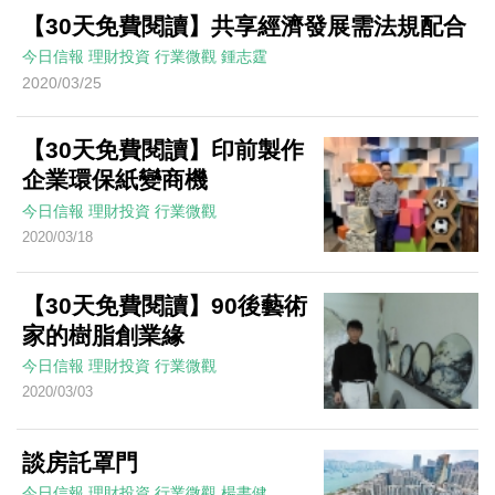
【30天免費閱讀】共享經濟發展需法規配合
今日信報
理財投資
行業微觀
鍾志霆
2020/03/25
【30天免費閱讀】印前製作
企業環保紙變商機
今日信報
理財投資
行業微觀
2020/03/18
【30天免費閱讀】90後藝術
家的樹脂創業緣
今日信報
理財投資
行業微觀
2020/03/03
談房託罩門
今日信報
理財投資
行業微觀
楊書健