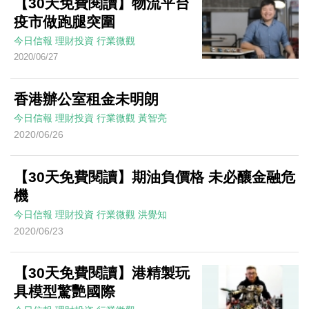
【30天免費閱讀】物流平台
疫市做跑腿突圍
今日信報
理財投資
行業微觀
2020/06/27
香港辦公室租金未明朗
今日信報
理財投資
行業微觀
黃智亮
2020/06/26
【30天免費閱讀】期油負價格 未必釀金融危
機
今日信報
理財投資
行業微觀
洪覺知
2020/06/23
【30天免費閱讀】港精製玩
具模型驚艷國際