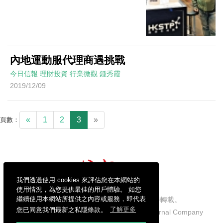
內地運動服代理商遇挑戰
今日信報
理財投資
行業微觀
鍾秀霞
2019/12/09
«
1
2
3
»
頁數：
我們透過使用 cookies 來評估您在本網站的
使用情況，為您提供最佳的用戶體驗。 如您
繼續使用本網站所提供之內容或服務，即代表
信報財經新聞有限公司版權所有，不得轉載。
您已同意我們最新之私隱條款。
了解更多
Copyright © 2026 Hong Kong Economic Journal Company