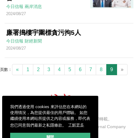
今日信報
兩岸消息
2024/08/27
廉署搗樓宇圍標貪污拘5人
今日信報
財經新聞
2024/08/27
«
1
2
3
4
5
6
7
8
9
»
頁數：
我們透過使用 cookies 來評估您在本網站的
使用情況，為您提供最佳的用戶體驗。 如您
繼續使用本網站所提供之內容或服務，即代表
信報財經新聞有限公司版權所有，不得轉載。
您已同意我們最新之私隱條款。
了解更多
Copyright © 2026 Hong Kong Economic Journal Company
Limited. All rights reserved.
關閉