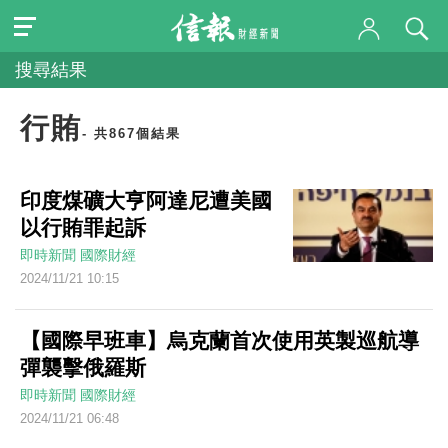
搜尋結果
行賄
- 共867個結果
印度煤礦大亨阿達尼遭美國
以行賄罪起訴
即時新聞
國際財經
2024/11/21 10:15
【國際早班車】烏克蘭首次使用英製巡航導
彈襲擊俄羅斯
即時新聞
國際財經
2024/11/21 06:48