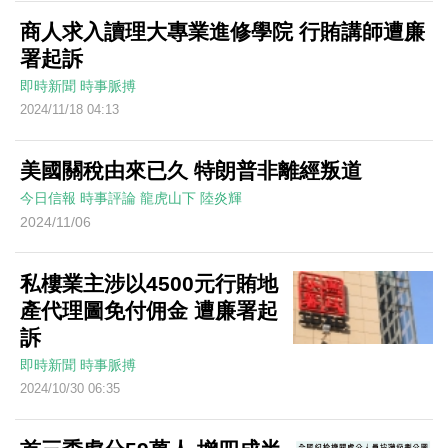
商人求入讀理大專業進修學院 行賄講師遭廉
署起訴
即時新聞
時事脈搏
2024/11/18 04:13
美國關稅由來已久 特朗普非離經叛道
今日信報
時事評論
龍虎山下
陸炎輝
2024/11/06
私樓業主涉以4500元行賄地
產代理圖免付佣金 遭廉署起
訴
即時新聞
時事脈搏
2024/10/30 06:35