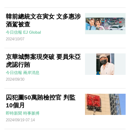
韓前總統文在寅女 文多惠涉
酒駕被查
今日信報
EJ Global
2024/10/07
京華城弊案現突破 要員朱亞
虎認行賄
今日信報
兩岸消息
2024/09/30
囚犯圖50萬賄檢控官 判監
10個月
即時新聞
時事脈搏
2024/09/19 07:14