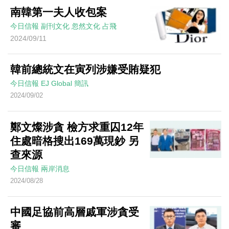
南韓第一夫人收包案
今日信報
副刊文化
忽然文化
占飛
2024/09/11
韓前總統文在寅列涉嫌受賄疑犯
今日信報
EJ Global
簡訊
2024/09/02
鄭文燦涉貪 檢方求重囚12年
住處暗格搜出169萬現鈔 另
查來源
今日信報
兩岸消息
2024/08/28
中國足協前高層戚軍涉貪受
審