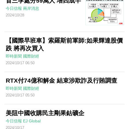
首三季處分59萬人 增四成半
今日信報
兩岸消息
2024/10/28
【國際早班車】索羅斯前軍師:如果輝達股價
跌 將再次買入
即時新聞
國際財經
2024/10/17 06:50
RTX付74億和解金 結束涉欺詐及行賄調查
即時新聞
國際財經
2024/10/17 05:50
美阻中國收購民主剛果鈷礦企
今日信報
EJ Global
2024/10/17