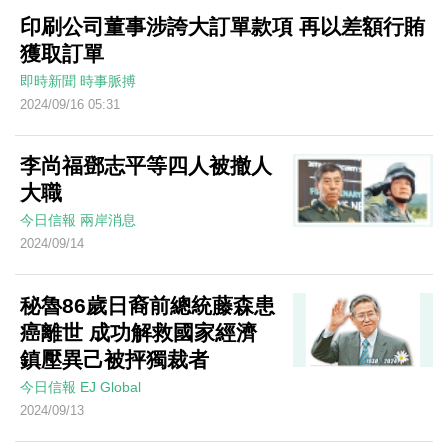
印刷公司董事涉誇大訂單款項 再以差額行賄
獲取訂單
即時新聞
時事脈搏
2024/09/16 05:31
李尚福鄧志平等四人被撤人
大職
今日信報
兩岸消息
2024/09/14
秘魯86歲日裔前總統藤森患
癌離世 成功解救國家經濟
鎮壓異己被抨獨裁者
今日信報
EJ Global
2024/09/13