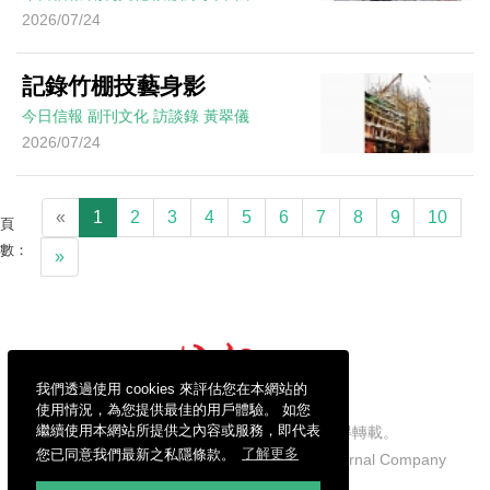
2026/07/24
記錄竹棚技藝身影
今日信報
副刊文化
訪談錄
黃翠儀
2026/07/24
«
1
2
3
4
5
6
7
8
9
10
頁
數：
»
我們透過使用 cookies 來評估您在本網站的
使用情況，為您提供最佳的用戶體驗。 如您
繼續使用本網站所提供之內容或服務，即代表
信報財經新聞有限公司版權所有，不得轉載。
您已同意我們最新之私隱條款。
了解更多
Copyright © 2026 Hong Kong Economic Journal Company
Limited. All rights reserved.