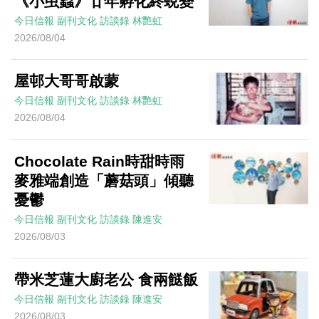
《小虫蟲》廿年孵化終蛻變
今日信報
副刊文化
訪談錄
林艷虹
2026/08/04
屋邨大哥哥啟蒙
今日信報
副刊文化
訪談錄
林艷虹
2026/08/04
Chocolate Rain時甜時雨
麥雅端創造「蘑菇頭」傾聽
憂鬱
今日信報
副刊文化
訪談錄
陳進安
2026/08/03
帶米芝蓮大廚老公 食兩餸飯
今日信報
副刊文化
訪談錄
陳進安
2026/08/03