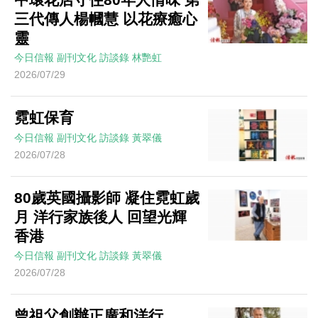
三代傳人楊幗慧 以花療癒心
靈
今日信報
副刊文化
訪談錄
林艷虹
2026/07/29
霓虹保育
今日信報
副刊文化
訪談錄
黃翠儀
2026/07/28
80歲英國攝影師 凝住霓虹歲
月 洋行家族後人 回望光輝
香港
今日信報
副刊文化
訪談錄
黃翠儀
2026/07/28
曾祖父創辦正廣和洋行