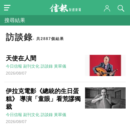
搜尋結果
訪談錄
- 共2887個結果
天使在人間
今日信報
副刊文化
訪談錄
黃翠儀
2026/08/07
伊拉克電影《總統的生日蛋
糕》 導演「童眼」看荒謬獨
裁
今日信報
副刊文化
訪談錄
黃翠儀
2026/08/07