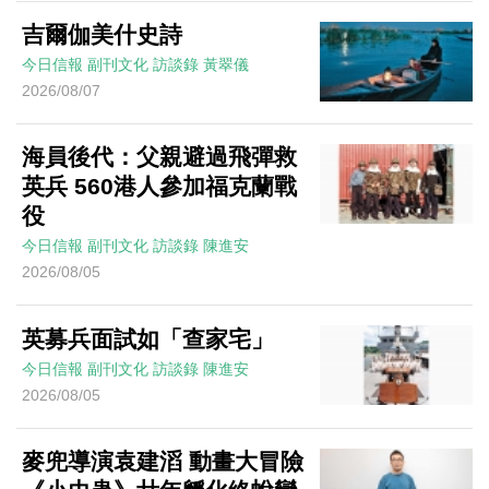
吉爾伽美什史詩
今日信報
副刊文化
訪談錄
黃翠儀
2026/08/07
海員後代：父親避過飛彈救
英兵 560港人參加福克蘭戰
役
今日信報
副刊文化
訪談錄
陳進安
2026/08/05
英募兵面試如「查家宅」
今日信報
副刊文化
訪談錄
陳進安
2026/08/05
麥兜導演袁建滔 動畫大冒險