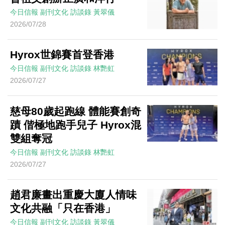
今日信報
副刊文化
訪談錄
黃翠儀
2026/07/28
Hyrox世錦賽首登香港
今日信報
副刊文化
訪談錄
林艷虹
2026/07/27
慈母80歲起跑線 體能賽創奇
蹟 偕極地跑手兒子 Hyrox混
雙組奪冠
今日信報
副刊文化
訪談錄
林艷虹
2026/07/27
趙君廉畫出重慶大廈人情味
文化共融「只在香港」
今日信報
副刊文化
訪談錄
黃翠儀