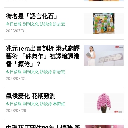
街名是「語言化石」
今日信報
副刊文化
訪談錄
許志宏
2026/07/31
兆元Tera出書剖析 港式翻譯
藝術 「砵典乍」初譯暗諷港
督「癲佬」？
今日信報
副刊文化
訪談錄
許志宏
2026/07/31
氣候變化 花期難測
今日信報
副刊文化
訪談錄
林艷虹
2026/07/29
中環花店守住80年人情味 第