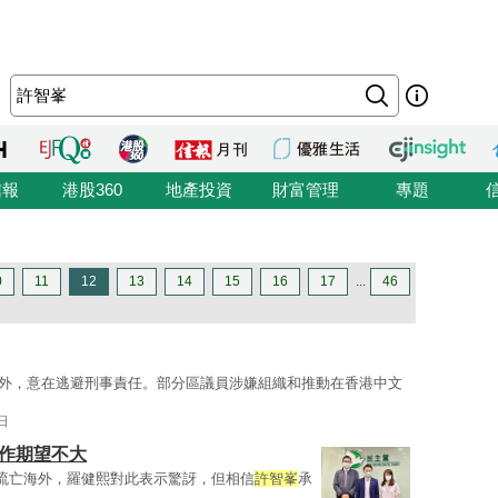
信報
港股360
地產投資
財富管理
專題
0
11
12
13
14
15
16
17
...
46
外，意在逃避刑事責任。部分區議員涉嫌組織和推動在香港中文
日
合作期望不大
流亡海外，羅健熙對此表示驚訝，但相信
許智峯
承