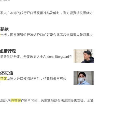
與家人在本港的銀行戶口遭反覆凍結及解封，警方證實循洗黑錢方
萬捐款
峯
一樣，同被滙豐銀行凍結戶口的好鄰舍北區教會傳道人陳凱興夫
下虛構行程
前曾到訪丹麥。丹麥政界人士Anders Storgaard在
論不可信
許智峯
及家人戶口被凍結事件，指政府做事有規
文
以短訊向
許智峯
作簡單問候，民主黨願以合法形式提供支援。至於