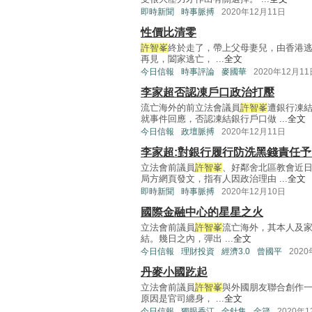
即時新聞
時事脈搏
2020年12月11日
性價比清零
許智峯
終於走了，帶上父母妻兒，由香港
再見，闔家逃亡， ...
全文
今日信報
時事評論
麥國華
2020年12月11
李家超否認凍戶口政治打壓
流亡海外的前立法會議員
許智峯
遭銀行凍
就事件回應，否認凍結銀行戶口做 ...
全文
今日信報
政壇脈搏
2020年12月11日
李家超:對銀行履行防洗黑錢責任
立法會前議員
許智峯
、好鄰舍北區教會近
局方網頁發文，指有人因政治理由 ...
全文
即時新聞
時事脈搏
2020年12月10日
國際金融中心的星星之火
立法會前議員
許智峯
流亡海外，其本人及
結。幾日之內，彈出 ...
全文
今日信報
理財投資
經濟3.0
曾國平
202
丹麥小國趷起
立法會前議員
許智峯
與外國朋友聯合創作
原因是官司纏身， ...
全文
今日信報
獨眼香江
金針集
金箴
2020年