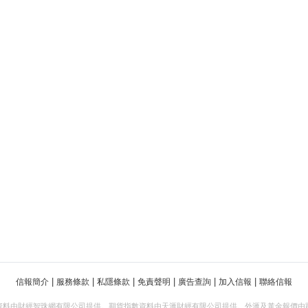
|
|
|
|
|
|
信報簡介
服務條款
私隱條款
免責聲明
廣告查詢
加入信報
聯絡信報
資料由財經智珠網有限公司提供。期貨指數資料由天滙財經有限公司提供。外滙及黃金報價由