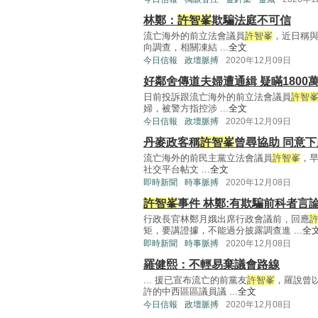
林鄭：
許智峯
欺騙法庭不可信
流亡海外的前立法會議員
許智峯
，近日稱
向調查，相關凍結 ...
全文
今日信報
政壇脈搏
2020年12月09日
好鄰舍傳道夫婦遭通緝 疑瞞1800
日前投訴跟流亡海外的前立法會議員
許智
婦，被警方指控涉 ...
全文
今日信報
政壇脈搏
2020年12月09日
丹麥政客稱
許智峯
曾尋協助 同意
流亡海外的前民主黨立法會議員
許智峯
，早
社交平台帖文 ...
全文
即時新聞
時事脈搏
2020年12月08日
許智峯
事件 林鄭:有欺騙前科者言
行政長官林鄭月娥出席行政會議前，回應
矩，要講證據，不能過分披露調查進 ...
全
即時新聞
時事脈搏
2020年12月08日
羅健熙：不輕易棄議會路線
... 援已宣布流亡的前黨友
許智峯
，羅說曾
許的中西區區議員議 ...
全文
今日信報
政壇脈搏
2020年12月08日