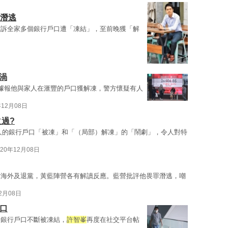
法潛逃
控訴全家多個銀行戶口遭「凍結」，至前晚獲「解
渦
據報他與家人在滙豐的戶口獲解凍，警方懷疑有人
年12月08日
之過?
人的銀行戶口「被凍」和「（局部）解凍」的「鬧劇」，令人對特
020年12月08日
亡海外及退黨，黃藍陣營各有解讀反應。藍營批評他畏罪潛逃，嘲
12月08日
口
的銀行戶口不斷被凍結，
許智峯
再度在社交平台帖