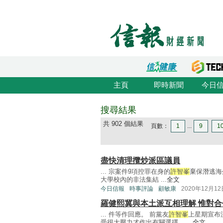
主頁
即時新聞
今日
搜尋結果
共 902 個結果
頁數：
1
...
9
1
盡快清理攬炒派區議員
... 宗案件9項控罪在身的
許智峯
棄保潛逃海
大學校內的非法集結 ...
全文
今日信報
時事評論
顧敏康
2020年12月12
羅健熙冀與本土派互相理解 惟對
... 件等作回應。 前黨友
許智峯
上星期宣布
受很大壓力才作出有關選擇。 ...
全文