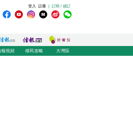
登入
註冊
|
訂閱 / 續訂
信報視頻
移民攻略
大灣區