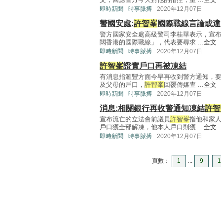
即時新聞
時事脈搏
2020年12月07日
警國安處:
許智峯
國際戰線言論或違
警方國家安全處高級警司李桂華表示，宣
闊香港的國際戰線」，代表要尋求 ...
全文
即時新聞
時事脈搏
2020年12月07日
許智峯
證實戶口再被凍結
有消息指滙豐方面今早再收到警方通知，
及父母的戶口，
許智峯
回覆傳媒查 ...
全文
即時新聞
時事脈搏
2020年12月07日
消息:相關銀行再收警通知凍結
許智
宣布流亡的立法會前議員
許智峯
指他和家
戶口獲全部解凍，他本人戶口則獲 ...
全文
即時新聞
時事脈搏
2020年12月07日
頁數：
1
...
9
1