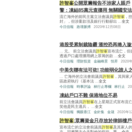
許智峯
公開眾籌報告不涉家人賬戶
警：凍結85萬元查挪用 無關國安
流亡海外的前民主黨立法會議員
許智峯
，
封」，但涉案款項及銀行行動卻出 ...
全文
今日信報
政壇脈搏
2020年12月08日
港股受累制裁陰霾 滙控恐再捲入漩
... 元。 前立法會議員
許智峯
宣布流亡，但
透過戶口處理挪用網上眾籌的款 ...
全文
今日信報
理財投資
金融峰景
恒昇
2020
中美失聯有法可依! 功能弱化誰人
... 亡海外的立法會前議員
許智峯
，其與家
區政府執行《基本法 ...
全文
今日信報
時事評論
林行止專欄
林行止
2
凍結戶口不難 保港地位不易
前立法會議員
許智峯
在上星期正式宣布流
笑他是民主逃兵， ...
全文
今日信報
獨眼香江
金針集
金箴
2020年
許智峯
:眾籌資金只存放於律師樓戶
宣布流亡的立法會前議員
許智峯
及其家人
文，回應警方今天對他的指控，重 ...
全文