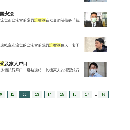
國安法
布流亡的立法會前議員
許智峯
在社交網站指要「拉
要凍結宣布流亡的立法會前議員
許智峯
個人、妻子
峯
及家人戶口
人多個銀行戶口一度被凍結，其後家人的滙豐銀行
0
11
12
13
14
15
16
17
...
46