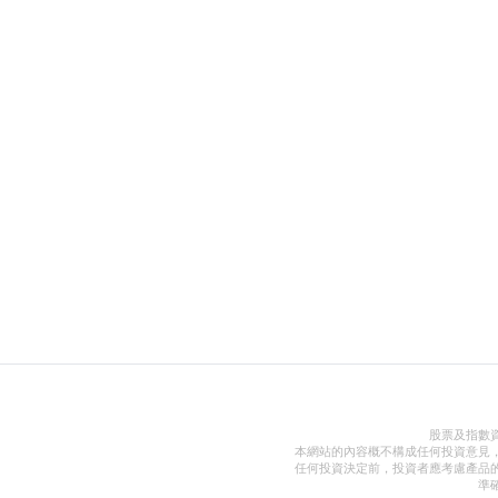
股票及指數
本網站的內容概不構成任何投資意見
任何投資決定前，投資者應考慮產品
準