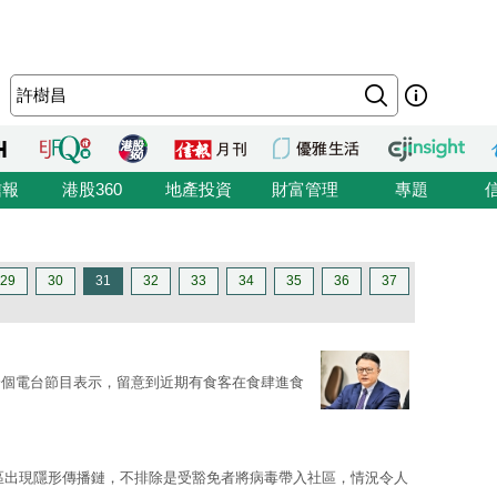
信報
港股360
地產投資
財富管理
專題
29
30
31
32
33
34
35
36
37
一個電台節目表示，留意到近期有食客在食肆進食
區出現隱形傳播鏈，不排除是受豁免者將病毒帶入社區，情況令人