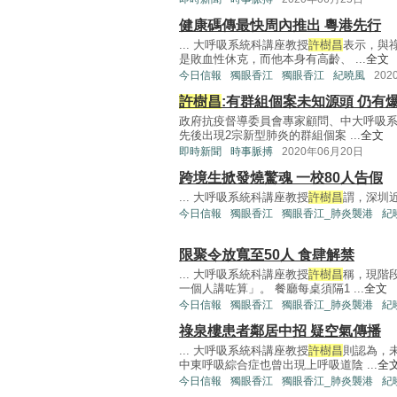
健康碼傳最快周內推出 粵港先行
... 大呼吸系統科講座教授
許樹昌
表示，與
是敗血性休克，而他本身有高齡、 ...
全文
今日信報
獨眼香江
獨眼香江
紀曉風
202
許樹昌
:有群組個案未知源頭 仍有
政府抗疫督導委員會專家顧問、中大呼吸
先後出現2宗新型肺炎的群組個案 ...
全文
即時新聞
時事脈搏
2020年06月20日
跨境生掀發燒驚魂 一校80人告假
... 大呼吸系統科講座教授
許樹昌
謂，深圳近
今日信報
獨眼香江
獨眼香江_肺炎襲港
紀
限聚令放寬至50人 食肆解禁
... 大呼吸系統科講座教授
許樹昌
稱，現階
一個人講咗算」。 餐廳每桌須隔1 ...
全文
今日信報
獨眼香江
獨眼香江_肺炎襲港
紀
祿泉樓患者鄰居中招 疑空氣傳播
... 大呼吸系統科講座教授
許樹昌
則認為，
中東呼吸綜合症也曾出現上呼吸道陰 ...
全
今日信報
獨眼香江
獨眼香江_肺炎襲港
紀