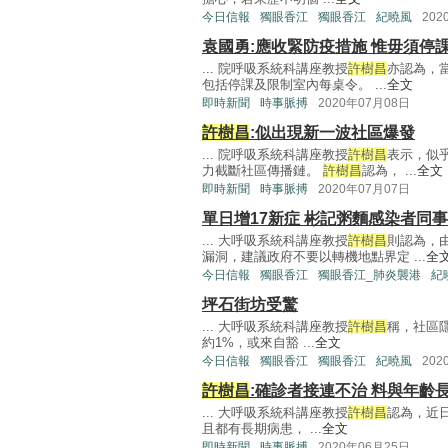
今日信報
獨眼香江
獨眼香江
紀曉風
202
袁國勇:應收緊防疫措施 惟毋須停
... 院呼吸系統科講座教授
許樹昌
亦認為，
包括停課及限制室內每桌令。 ...
全文
即時新聞
時事脈搏
2020年07月08日
許樹昌
:似出現新一波社區爆發
... 院呼吸系統科講座教授
許樹昌
表示，似
力截斷社區傳播鏈。
許樹昌
認為， ...
全文
即時新聞
時事脈搏
2020年07月07日
單日增17新症 彬記粥麵感染者同
... 大呼吸系統科講座教授
許樹昌
則認為，
漏洞，建議政府不要以轉機地點界定 ...
全
今日信報
獨眼香江
獨眼香江_肺炎襲港
紀
坪石街坊受驚
... 大呼吸系統科講座教授
許樹昌
稱，社區
約1%，或來自豁 ...
全文
今日信報
獨眼香江
獨眼香江
紀曉風
202
許樹昌
:確診者接連不治 料與年齡
... 大呼吸系統科講座教授
許樹昌
認為，近
且都有長期病患， ...
全文
即時新聞
時事脈搏
2020年06月25日