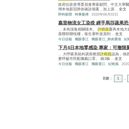
政府抗疫督導委員會專家顧問、中文大學
增本地新冠肺炎確診個案，加上源 ...
全文
即時新聞
時事脈搏
2020年06月02日
嘉里物流女工染疫 經手馬莎蔬果恐
... 未有採集相關樣本。
許樹昌
憂再本地大
葵聯邨聯悅樓，衞生署昨派員到 ...
全文
今日信報
獨眼香江
獨眼香江_肺炎襲港
紀
下月4日本地零感染 專家：可撤限
... 大呼吸系統科講座教授
許樹昌
認為，倘
要呼籲市民配佩戴口罩。 錄1輸 ...
全文
今日信報
獨眼香江
獨眼香江
紀曉風
202
頁數：
1
...