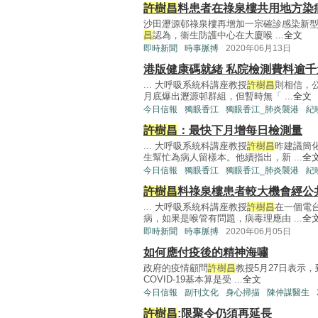
許樹昌
料患者在祿泉樓共用地方染
沙田瀝源邨祿泉樓再增加一宗確診感染新型
昌
認為，衞生防護中心在大廈喉 ...
全文
即時新聞
時事脈搏
2020年06月13日
港版健康碼就緒 私院檢測費料逾千
... 大呼吸系統科講座教授
許樹昌
則相信，
月底爆出瀝源邨群組，但暫時無「 ...
全文
今日信報
獨眼香江
獨眼香江_肺炎襲港
紀
許樹昌
：最快下月增每日檢測量
... 大呼吸系統科講座教授
許樹昌
昨建議簡
生幫忙為病人留樣本。他續指出，新 ...
全
今日信報
獨眼香江
獨眼香江_肺炎襲港
紀
許樹昌
料祿泉樓患者較大機會經公
... 大呼吸系統科講座教授
許樹昌
在一個電
病，如果是喉管有問題，病毒理應由 ...
全
即時新聞
時事脈搏
2020年06月05日
如何應付疫後的精神海嘯
政府的疫情顧問
許樹昌
教授5月27日表示
COVID-19基本算是受 ...
全文
今日信報
副刊文化
身心掃描
陳仲謀醫生
許樹昌
:限聚令仍須再延長