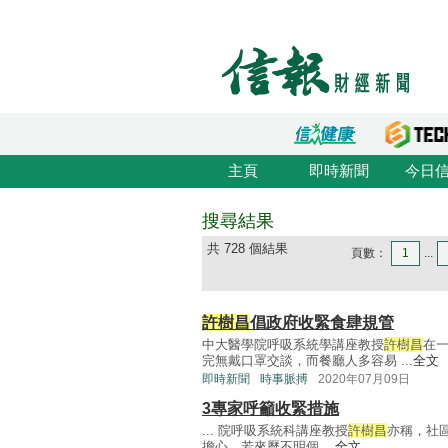
主頁
即時新聞
今日
搜尋結果
共 728 個結果
頁數：
1
...
許樹昌
倡政府收緊食肆規管
中大醫學院呼吸系統學講座教授
許樹昌
在
完無戴口罩交談，而餐廳人多容易 ...
全文
即時新聞
時事脈搏
2020年07月09日
3專家呼籲收緊措施
... 院呼吸系統科講座教授
許樹昌
亦稱，社
擔心，若來歷不明個 ...
全文