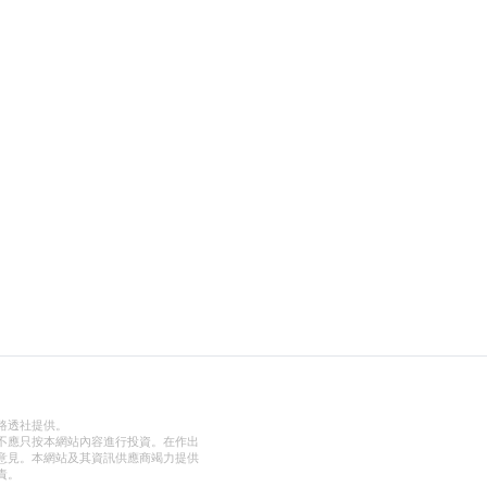
路透社提供。
不應只按本網站內容進行投資。在作出
意見。本網站及其資訊供應商竭力提供
責。