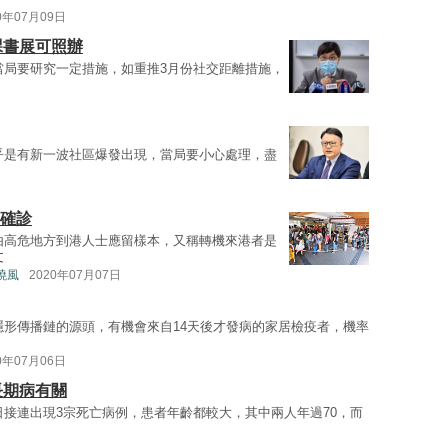
0年07月09日
課書展可照辦
當局要研究一定措施，如重推3月份社交距離措施，
乎是有新一波社區爆發出現，當局要小心處理，盡
事確診
由高危地方到港人士應留樣本，又稱轉機來港者是
文
曉風
2020年07月07日
隱形傳播鏈的源頭，有機會來自14天後才發病的家居檢疫者，機率
0年07月06日
長期病有關
日接連出現3宗死亡病例，患者年齡都較大，其中兩人年過70，而