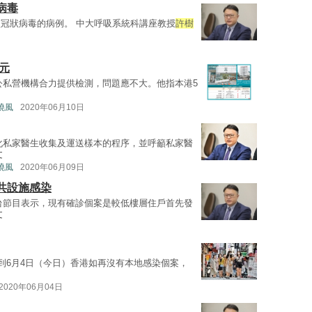
病毒
冠狀病毒的病例。 中大呼吸系統科講座教授
許樹
元
公私營機構合力提供檢測，問題應不大。他指本港5
曉風
2020年06月10日
化私家醫生收集及運送樣本的程序，並呼籲私家醫
文
曉風
2020年06月09日
共設施感染
台節目表示，現有確診個案是較低樓層住戶首先發
文
，到6月4日（今日）香港如再沒有本地感染個案，
2020年06月04日