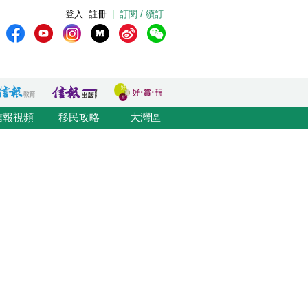
登入
註冊
|
訂閱 / 續訂
信報視頻
移民攻略
大灣區