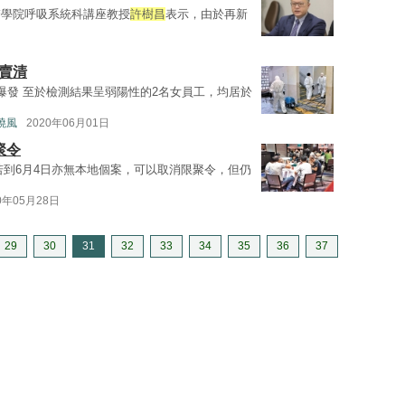
醫學院呼吸系統科講座教授
許樹昌
表示，由於再新
賣清
爆發 至於檢測結果呈弱陽性的2名女員工，均居於
曉風
2020年06月01日
聚令
若到6月4日亦無本地個案，可以取消限聚令，但仍
0年05月28日
29
30
31
32
33
34
35
36
37