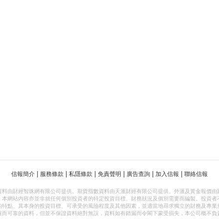
|
|
|
|
|
|
信報簡介
服務條款
私隱條款
免責聲明
廣告查詢
加入信報
聯絡信報
資料由財經智珠網有限公司提供。期貨指數資料由天滙財經有限公司提供。外滙及黃金報價由
，本網站內容亦並非就任何個別投資者的特定投資目標、財務狀況及個別需要而編製。投資者
的特點、其本身的投資目標、可承受的風險程度及其他因素，並適當地尋求獨立的財務及專業
確而可靠的資料，但並不保證資料絕對無誤，資料如有錯漏而令閣下蒙受損失，本公司概不負