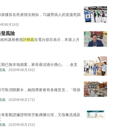
祿泉樓首名死者情況相似，72歲男病人的直接死因
0年06月24日
爆發風險
系統科講座教授
許樹昌
在電台節目表示，本港上月
期已無本地個案，家長毋須過分擔心。 ...
全文
曉風
2020年06月18日
段可取消限聚令，她指專家會有各種意見，「唔係
曉風
2020年06月17日
未有客觀證據證明有空氣傳播出現，又指禽流感及
文
曉風
2020年06月15日