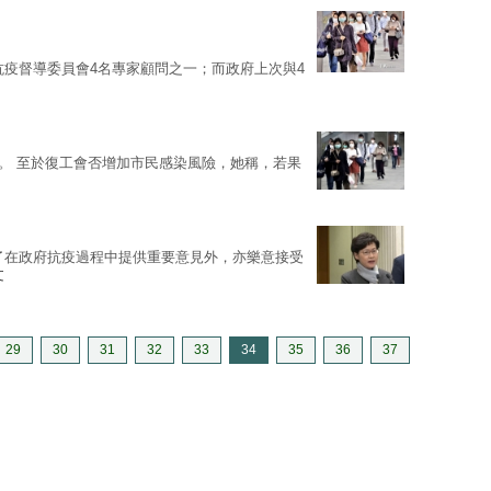
抗疫督導委員會4名專家顧問之一；而政府上次與4
家。 至於復工會否增加市民感染風險，她稱，若果
了在政府抗疫過程中提供重要意見外，亦樂意接受
文
29
30
31
32
33
34
35
36
37