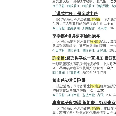
處於潛伏期，回港後才發病。他又指 ...
全
今日信報
獨眼香江
獨眼香江--肺炎襲港
紀
「港式抗疫」是全球出路
... 院呼吸系統科講座教授
許樹昌
、港大感
以來，港人對政府的信任度跌至谷 ...
全文
今日信報
財經新聞
新聞點評
高天佑
202
亨泰樓4環境樣本驗出病毒
... 大呼吸系統科講座教授
許樹昌
認為，糞
助識別病徵輕微、甚至無病徵的隱形 ...
全
今日信報
獨眼香江
獨眼香江
紀曉風
202
許樹昌
:感染數字或一直增加 倡短
全球新型冠狀病毒疫情持續爆發，中大呼
來一星期歐美地區學校開始放復活 ...
全文
即時新聞
時事脈搏
2020年03月17日
都市感染常見陷阱
... 撲朔迷離，學者如醫生
許樹昌
經常強調的
19目前界定為飛沫傳播，透 ...
全文
今日信報
副刊文化
忽然文化
占飛
2020
專家倡分段復課 黃加慶：短期未有
... 大呼吸系統科講座教授
許樹昌
，昨日在
算，若期間無本地個案便代表疫情受 ...
全