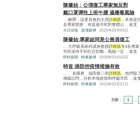
陳肇始：公僕復工專家無反對
戴口罩彈性上班午膳 遏播毒風險
... 解釋，該委員會的主席
許樹昌
，本身是
名專家開會，有提過巿民對整體公 ...
全文
今日信報
政壇脈搏
2020年03月03日
陳肇始:專家組同意公務員復工
... 大呼吸系統科講座教授
許樹昌
等4名專
市民保持不到社交距離，風險一定 ...
全文
即時新聞
時事脈搏
2020年03月02日
特首:港防控疫情措施有效
... 、袁國勇、福田敬二和
許樹昌
。他們除
傳媒訪問，分析本地疫情和呼籲市民 ...
全
即時新聞
時事脈搏
2020年03月01日
頁數：
1
...