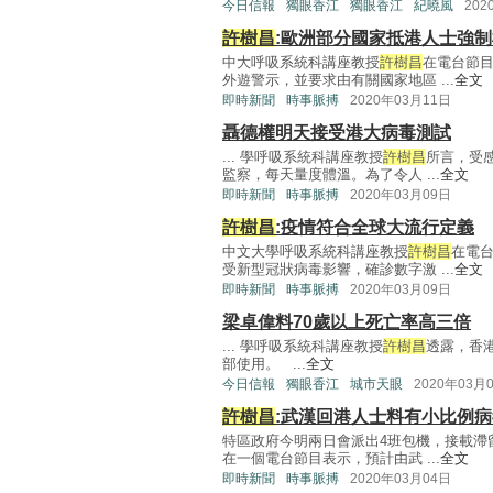
今日信報
獨眼香江
獨眼香江
紀曉風
202
許樹昌
:歐洲部分國家抵港人士強
中大呼吸系統科講座教授
許樹昌
在電台節
外遊警示，並要求由有關國家地區 ...
全文
即時新聞
時事脈搏
2020年03月11日
聶德權明天接受港大病毒測試
... 學呼吸系統科講座教授
許樹昌
所言，受
監察，每天量度體溫。為了令人 ...
全文
即時新聞
時事脈搏
2020年03月09日
許樹昌
:疫情符合全球大流行定義
中文大學呼吸系統科講座教授
許樹昌
在電
受新型冠狀病毒影響，確診數字激 ...
全文
即時新聞
時事脈搏
2020年03月09日
梁卓偉料70歲以上死亡率高三倍
... 學呼吸系統科講座教授
許樹昌
透露，香
部使用。 ...
全文
今日信報
獨眼香江
城市天眼
2020年03月
許樹昌
:武漢回港人士料有小比例
特區政府今明兩日會派出4班包機，接載滯
在一個電台節目表示，預計由武 ...
全文
即時新聞
時事脈搏
2020年03月04日