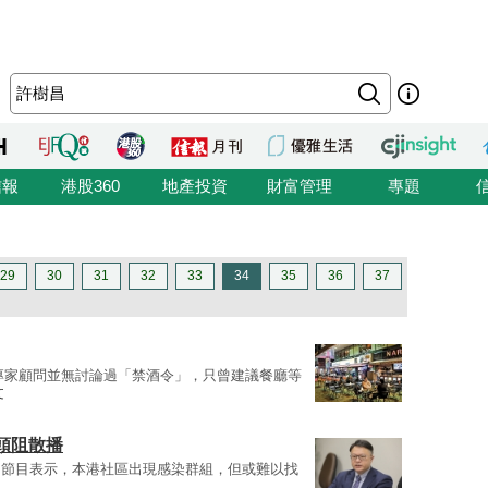
信報
港股360
地產投資
財富管理
專題
29
30
31
32
33
34
35
36
37
專家顧問並無討論過「禁酒令」，只曾建議餐廳等
文
頭阻散播
台節目表示，本港社區出現感染群組，但或難以找