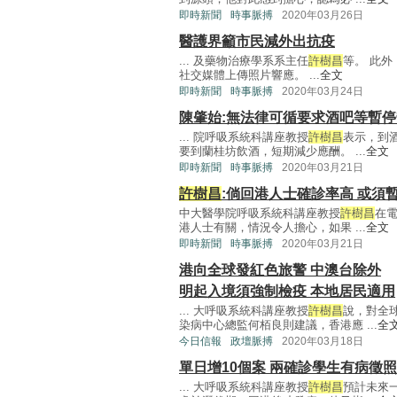
即時新聞
時事脈搏
2020年03月26日
醫護界籲市民減外出抗疫
... 及藥物治療學系系主任
許樹昌
等。 此
社交媒體上傳照片響應。 ...
全文
即時新聞
時事脈搏
2020年03月24日
陳肇始:無法律可循要求酒吧等暫
... 院呼吸系統科講座教授
許樹昌
表示，到
要到蘭桂坊飲酒，短期減少應酬。 ...
全文
即時新聞
時事脈搏
2020年03月21日
許樹昌
:倘回港人士確診率高 或須
中大醫學院呼吸系統科講座教授
許樹昌
在
港人士有關，情況令人擔心，如果 ...
全文
即時新聞
時事脈搏
2020年03月21日
港向全球發紅色旅警 中澳台除外
明起入境須強制檢疫 本地居民適用
... 大呼吸系統科講座教授
許樹昌
說，對全
染病中心總監何栢良則建議，香港應 ...
全
今日信報
政壇脈搏
2020年03月18日
單日增10個案 兩確診學生有病徵
... 大呼吸系統科講座教授
許樹昌
預計未來