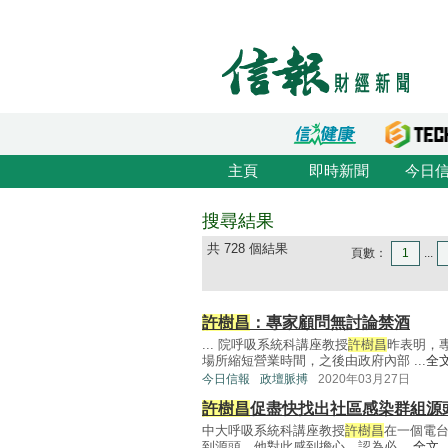
主頁
即時新聞
今日
搜尋結果
共 728 個結果
頁數：
1
...
許樹昌
：專家顧問無討論禁酒
... 院呼吸系統科講座教授
許樹昌
昨表明，
場所縮短營業時間，之後由政府內部 ...
全
今日信報
政壇脈搏
2020年03月27日
許樹昌
促盡快找出社區感染群組源
中大呼吸系統科講座教授
許樹昌
在一個電
到源頭，他對此感到擔心，認為必 ...
全文