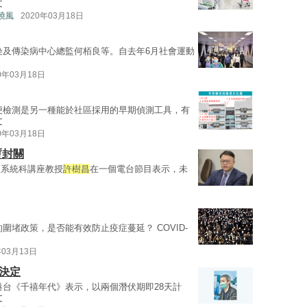
文
曉風
2020年03月18日
染及傳染病中心總監何栢良等。自去年6月社會運動
0年03月18日
便檢測是另一種能於社區採用的早期偵測工具，有
文
0年03月18日
暫封關
吸系統科講座教授
許樹昌
在一個電台節目表示，未
圍堵政策，是否能有效防止疫症蔓延？ COVID-
年03月13日
決定
港台《千禧年代》表示，以兩個潛伏期即28天計
文