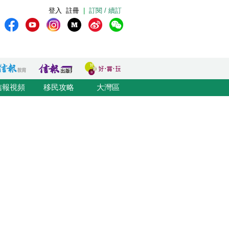
登入
註冊
|
訂閱 / 續訂
信報視頻
移民攻略
大灣區