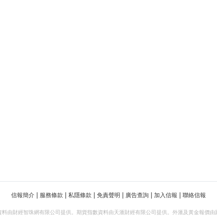
|
|
|
|
|
|
信報簡介
服務條款
私隱條款
免責聲明
廣告查詢
加入信報
聯絡信報
資料由財經智珠網有限公司提供。期貨指數資料由天滙財經有限公司提供。外滙及黃金報價由