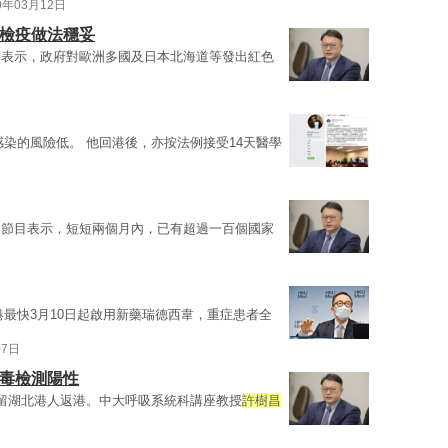
0年03月12日
制檢疫做法穩妥
目表示，政府對歐洲多國及日本北海道等發出紅色
感染的風險低。 他回港後，亦按法例接受14天醫學
台節目表示，短短兩個月內，已有超過一百個國家
港最快3月10日起啟用新藥瑞德西韋，重症患者全
07日
病毒檢測陽性
留湖北港人返港。中大呼吸系統科講座教授
許樹昌