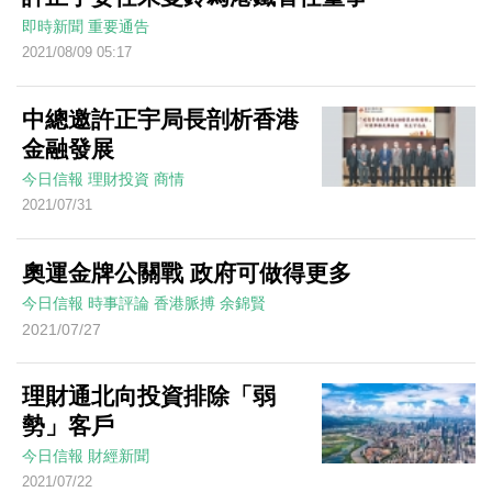
即時新聞
重要通告
2021/08/09 05:17
中總邀許正宇局長剖析香港
金融發展
今日信報
理財投資
商情
2021/07/31
奧運金牌公關戰 政府可做得更多
今日信報
時事評論
香港脈搏
余錦賢
2021/07/27
理財通北向投資排除「弱
勢」客戶
今日信報
財經新聞
2021/07/22