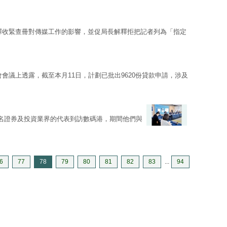
釋收緊查冊對傳媒工作的影響，並促局長解釋拒把記者列為「指定
會議上透露，截至本月11日，計劃已批出9620份貸款申請，涉及
名證券及投資業界的代表到訪數碼港，期間他們與
6
77
78
79
80
81
82
83
...
94