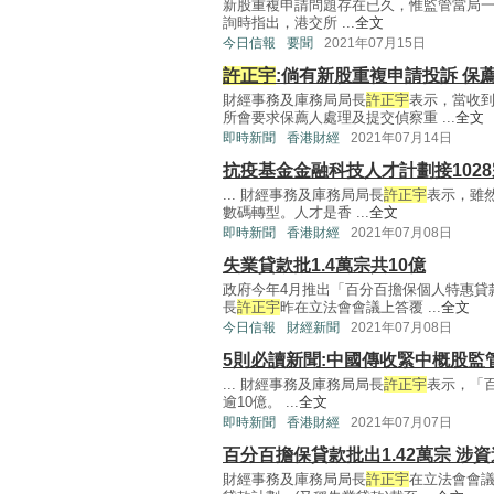
新股重複申請問題存在已久，惟監管當局
詢時指出，港交所 ...
全文
今日信報
要聞
2021年07月15日
許正宇
:倘有新股重複申請投訴 保
財經事務及庫務局局長
許正宇
表示，當收
所會要求保薦人處理及提交偵察重 ...
全文
即時新聞
香港財經
2021年07月14日
抗疫基金金融科技人才計劃接102
... 財經事務及庫務局局長
許正宇
表示，雖
數碼轉型。人才是香 ...
全文
即時新聞
香港財經
2021年07月08日
失業貸款批1.4萬宗共10億
政府今年4月推出「百分百擔保個人特惠貸
長
許正宇
昨在立法會會議上答覆 ...
全文
今日信報
財經新聞
2021年07月08日
5則必讀新聞:中國傳收緊中概股監管
... 財經事務及庫務局局長
許正宇
表示，「百
逾10億。 ...
全文
即時新聞
香港財經
2021年07月07日
百分百擔保貸款批出1.42萬宗 涉資
財經事務及庫務局局長
許正宇
在立法會會