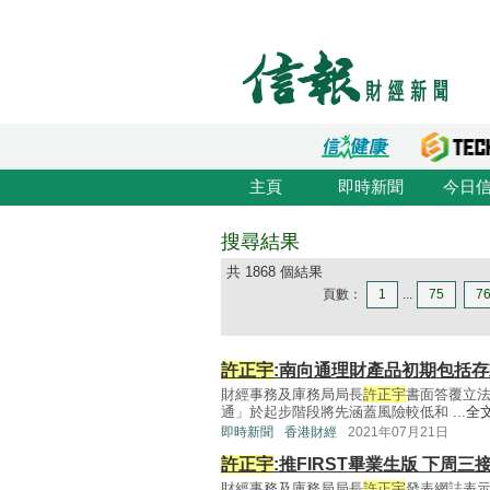
主頁
即時新聞
今日
搜尋結果
共 1868 個結果
頁數：
1
...
75
7
許正宇
:南向通理財產品初期包括
財經事務及庫務局局長
許正宇
書面答覆立
通」於起步階段將先涵蓋風險較低和 ...
全
即時新聞
香港財經
2021年07月21日
許正宇
:推FIRST畢業生版 下周三
財經事務及庫務局局長
許正宇
發表網誌表