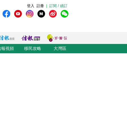
登入
註冊
|
訂閱 / 續訂
信報視頻
移民攻略
大灣區