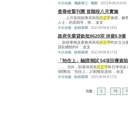
今日信報
獨眼香江
獨眼
2021年06月24日
查冊收緊刊憲 首階段八月實施
... ，上月曾與財庫局局長
許正宇
會面，解
人士」的原因等，惟 ...
全文
今日信報
財經新聞
2021年06月19日
政府失業貸款批9620宗 涉資6.9億
... 財經事務及庫務局局長
許正宇
昨於立法會
貸款總額約6 ...
全文
今日信報
財經新聞
2021年06月17日
「拍住上」驗證測試 54項目獲資助
... 。 另外，財庫局局長
許正宇
昨日率領多
4間剛在「拍住上」計劃獲批資助 ...
全文
今日信報
財經新聞
2021年06月17日
頁數：
1
...
75
7