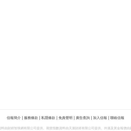
|
|
|
|
|
|
信報簡介
服務條款
私隱條款
免責聲明
廣告查詢
加入信報
聯絡信報
資料由財經智珠網有限公司提供。期貨指數資料由天滙財經有限公司提供。外滙及黃金報價由