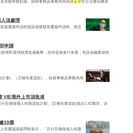
一直未能有效杜絕。財經事務及庫務局局長
許正宇
在立法會回應質
薦人須處理
到新股重複申請的投訴或懷疑有重複申請時，港交
8宗申請
然疫情對環球經濟造成衝擊，但亦促使各行各業，包括金融業加快
款計劃」（又稱失業貸款），財經事務及庫務局局
 VIE境外上市須批准
分百擔保個人特惠貸款計劃」(又稱失業貸款)批出1.42萬宗，涉
逾10億
議上答覆議員提問時表示，「百分百擔保個人特惠