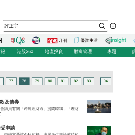
信報
港股360
地產投資
財富管理
專題
6
77
78
79
80
81
82
83
...
94
存款及債券
法會議員有關「跨境理財通」提問時稱，「理財
文
接受申請
示，中學文憑試今日放榜，應屆考生無論成績如