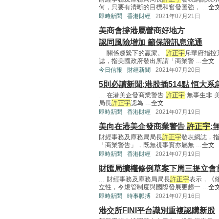
何，只要有清晰的目標和奮發圖強， ...
全
即時新聞
香港財經
2021年07月21日
美商會撐港屬營商好地方
認同風險增加 籲保證訊息流通
... 關係趨緊下的贏家。
許正宇
斥華府指控
誌，指美國政府發出所謂「商業警 ...
全文
今日信報
財經新聞
2021年07月20日
5則必讀新聞:港股插514點 恒大系
... 在港美企發商業警告
許正宇
:無事生非
局長
許正宇
認為 ...
全文
即時新聞
香港財經
2021年07月19日
美向在港美企發商業警告
許正宇
:
財經事務及庫務局局長
許正宇
發表網誌，
「商業警告」，既無視事實亦屬無 ...
全文
即時新聞
香港財經
2021年07月19日
財匯局擴權修例草案下周三提立會
... 財經事務及庫務局局長
許正宇
表示，《
立性，令規管制度與國際發展更趨一 ...
全
即時新聞
時事脈搏
2021年07月16日
港交所FINI平台識別重複認購新股