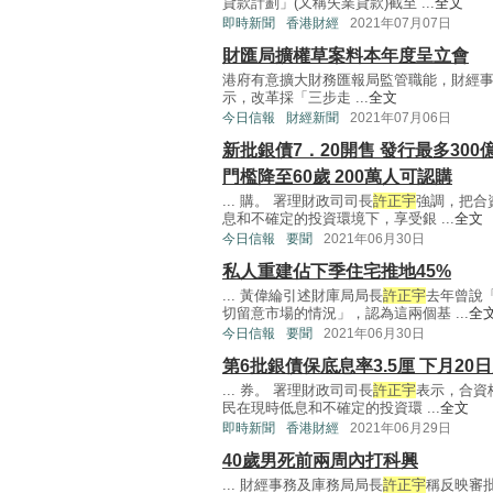
貸款計劃」(又稱失業貸款)截至 ...
全文
即時新聞
香港財經
2021年07月07日
財匯局擴權草案料本年度呈立會
港府有意擴大財務匯報局監管職能，財經
示，改革採「三步走 ...
全文
今日信報
財經新聞
2021年07月06日
新批銀債7．20開售 發行最多300
門檻降至60歲 200萬人可認購
... 購。 署理財政司司長
許正宇
強調，把合
息和不確定的投資環境下，享受銀 ...
全文
今日信報
要聞
2021年06月30日
私人重建佔下季住宅推地45%
... 黃偉綸引述財庫局局長
許正宇
去年曾說
切留意市場的情況」，認為這兩個基 ...
全
今日信報
要聞
2021年06月30日
第6批銀債保底息率3.5厘 下月20
... 券。 署理財政司司長
許正宇
表示，合資
民在現時低息和不確定的投資環 ...
全文
即時新聞
香港財經
2021年06月29日
40歲男死前兩周內打科興
... 財經事務及庫務局局長
許正宇
稱反映審批嚴