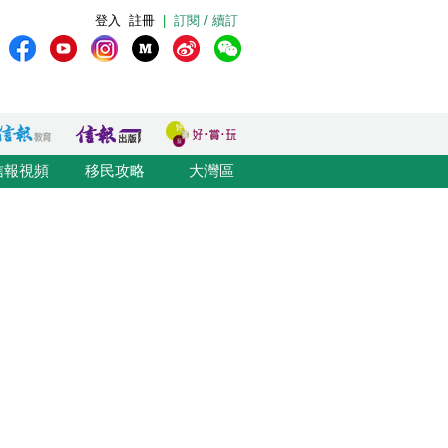
登入
註冊
|
訂閱 / 續訂
信報視頻
移民攻略
大灣區