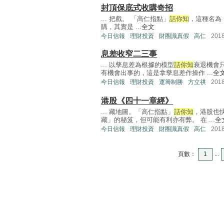
封頂保底式收購奇招
... 把戲。 「高仁指點」
話你知
，這種名為「融
購，其實是 ...
全文
今日信報
理財投資
財圈識真假
高仁
201
息差收窄二三事
... 以孳息差為根據的模型
話你知
衰退機會
有機會出事的，這是拿孳息差作操作 ...
全
今日信報
理財投資
運籌制勝
方立祺
201
港股《四十一章經》
... 藏地圖。「高仁指點」
話你知
，港股也
藏」的秘笈，但可能有利亦有弊。 在 ...
全
今日信報
理財投資
財圈識真假
高仁
201
頁數：
1
...