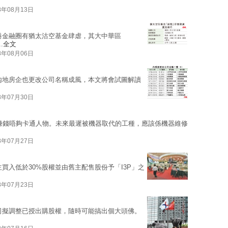
8年08月13日
港金融圈有猶太沽空基金肆虐，其大中華區
.
全文
8年08月06日
內地房企也更改公司名稱成風，本文將會試圖解讀
8年07月30日
賺錢唔夠卡通人物。未來最遲被機器取代的工種，應該係機器維修
8年07月27日
買入低於30%股權並由舊主配售股份予「I3P」之
8年07月23日
司擬調整已授出購股權，隨時可能搞出個大頭佛。