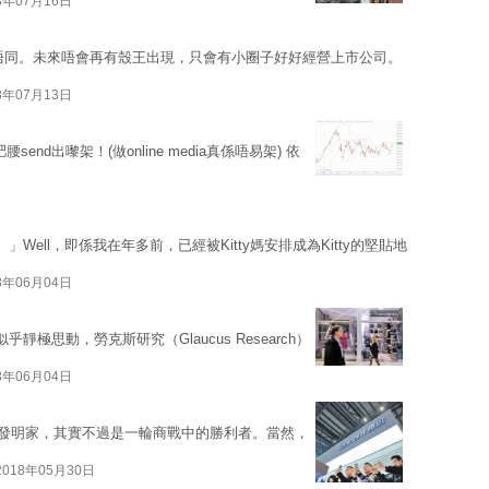
8年07月16日
唔同。未來唔會再有殼王出現，只會有小圈子好好經營上市公司。
8年07月13日
send出嚟架！(做online media真係唔易架) 依
」Well，即係我在年多前，已經被Kitty媽安排成為Kitty的堅貼地
8年06月04日
乎靜極思動，勞克斯研究（Glaucus Research）
8年06月04日
發明家，其實不過是一輪商戰中的勝利者。當然，
2018年05月30日