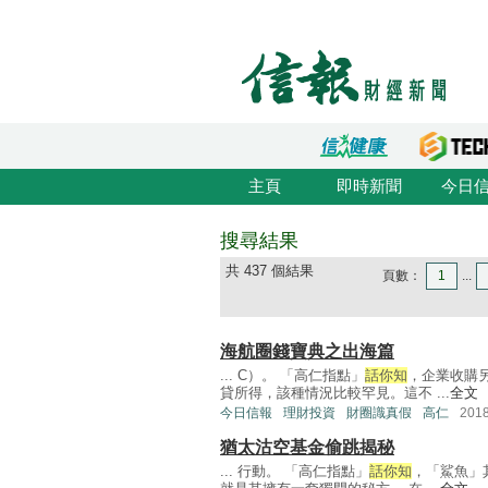
主頁
即時新聞
今日
搜尋結果
共 437 個結果
頁數：
1
...
海航圈錢寶典之出海篇
... C）。 「高仁指點」
話你知
，企業收購
貸所得，該種情況比較罕見。這不 ...
全文
今日信報
理財投資
財圈識真假
高仁
201
猶太沽空基金偷跳揭秘
... 行動。 「高仁指點」
話你知
，「鯊魚」