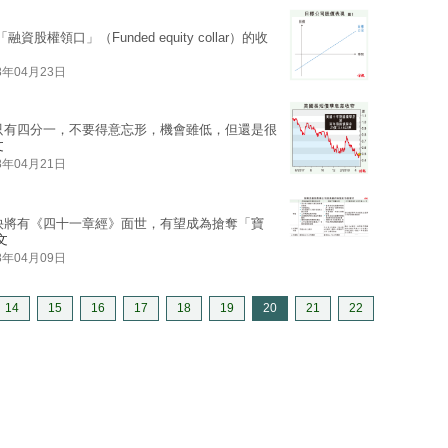
資股權領口」（Funded equity collar）的收
8年04月23日
只有四分一，不要得意忘形，機會雖低，但還是很
文
8年04月21日
快將有《四十一章經》面世，有望成為搶奪「寶
文
8年04月09日
14
15
16
17
18
19
20
21
22