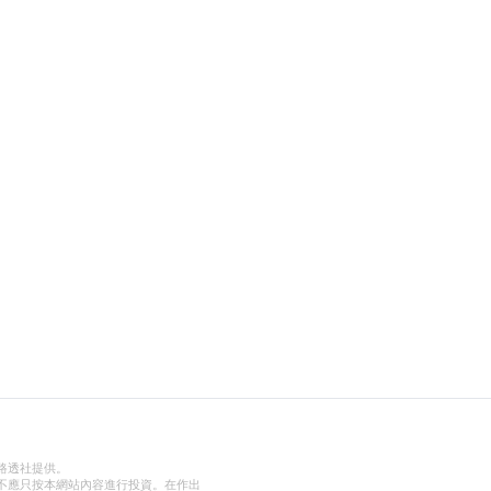
路透社提供。
不應只按本網站內容進行投資。在作出