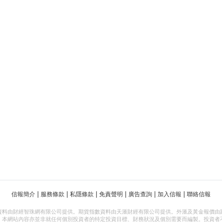
|
|
|
|
|
|
信報簡介
服務條款
私隱條款
免責聲明
廣告查詢
加入信報
聯絡信報
資料由財經智珠網有限公司提供。期貨指數資料由天滙財經有限公司提供。外滙及黃金報價由
，本網站內容亦並非就任何個別投資者的特定投資目標、財務狀況及個別需要而編製。投資者