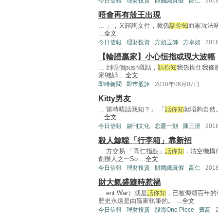
今日信報
理財投資
財圈識真假
高仁
201
唔會再有殼王出現
... 」，又諮詢文件，就係
話你知
而家玩法
...
全文
今日信報
理財投資
方如玉帥
方卓如
201
【輪證贏家】小心恒指或現大波幅
... 到呢個push嘅話，
話你知
我係拗住我條肥腰
家9點3 ...
全文
即時新聞
即巿股評
2018年06月07日
Kitty男友
... 當時唔話我知？」 「
話你知
就唔夠自然。
...
全文
今日信報
副刊文化
忘憂一刻
陳三澄
201
殺人鯨噬「行李箱」靠新招
... 方交易 「高仁指點」
話你知
，沽空機構似
創辦人之一So ...
全文
今日信報
理財投資
財圈識真假
高仁
201
財大氣盛隨時惹禍
... ent War）就是
話你知
，已被傳頌百年的
歷史永遠是由贏家執筆的。 ...
全文
今日信報
理財投資
股海One Piece
費高