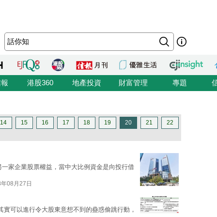
信報
港股360
地產投資
財富管理
專題
14
15
16
17
18
19
20
21
22
另一家企業股票權益，當中大比例資金是向投行借
8年08月27日
其實可以進行令大股東意想不到的蠱惑偷跳行動，