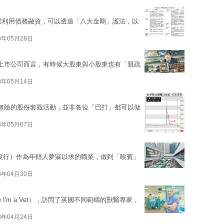
業利用債務融資，可以透過「八大金剛」護法，以
8年05月28日
上市公司而言，有時候大股東與小股東也有「親疏
8年05月14日
無險的股份套戥活動，並非各位「巴打」都可以做
8年05月07日
k（投行）作為年輕人夢寐以求的職業，做到「唉賓」
8年04月30日
 Me I'm a Vet），訪問了英國不同範疇的獸醫專家，
8年04月24日