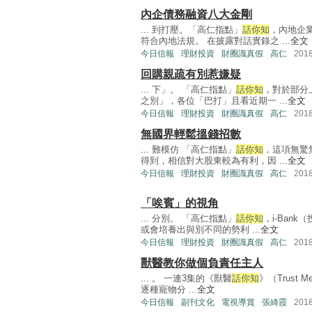
內企債務融資八大金剛
... 到打壓。「高仁指點」
話你知
，內地企
符合內地法規。 在披露對話實錄之 ...
全文
今日信報
理財投資
財圈識真假
高仁
201
回購親疏有別惹嫌疑
... 下」。 「高仁指點」
話你知
，對於部分
之別」，各位「巴打」且看近期一 ...
全文
今日信報
理財投資
財圈識真假
高仁
201
無國界輕鬆搵錢招數
... 難模仿 「高仁指點」
話你知
，這項無驚
得到，相信對大股東較為有利，因 ...
全文
今日信報
理財投資
財圈識真假
高仁
201
「唉賓」的視角
... 分別。 「高仁指點」
話你知
，i-Ban
或會培養出與別不同的勢利 ...
全文
今日信報
理財投資
財圈識真假
高仁
201
獸醫教你做個負責任主人
... 。 一連3集的《獸醫
話你知
》（Trust
逐種寵物分 ...
全文
今日信報
副刊文化
電視導賞
張綺霞
201