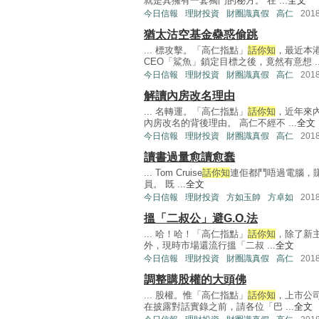
就是其擁有一套獨門的秘方。 在 ...
全文
今日信報
理財投資
財圈識真假
高仁
201
猶太沽空基金蠱惑偷跳
... 標攻擊。「高仁指點」
話你知
，最近本
CEO「鯊魚」鎖定目標之後，竟然有意想 ..
今日信報
理財投資
財圈識真假
高仁
201
解讀內房改名理由
... 名轉運。「高仁指點」
話你知
，近年來
內房改名的背後理由。 高仁不經不 ...
全文
今日信報
理財投資
財圈識真假
高仁
201
讀書過量愈讀愈蠢
... Tom Cruise
話你知
連佢都鬥唔過電腦，
員。 既 ...
全文
今日信報
理財投資
方如玉帥
方卓如
201
搵「二叔公」避G.O.法
... 哈！哈！「高仁指點」
話你知
，除了新主
外，現時市場還流行搵「二叔 ...
全文
今日信報
理財投資
財圈識真假
高仁
201
調整購股權的大頭佛
... 股權。惟「高仁指點」
話你知
，上市公
在披露對話實錄之前，請各位「巴 ...
全文