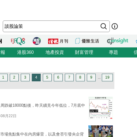
信報
港股360
地產投資
財富管理
專題
1
2
3
4
5
6
7
8
9
...
19
周跌破18000點後，昨天續見今年低位，7月底中
年08月22日
前市場焦點集中在內房爆雷，以及會否引發央企背