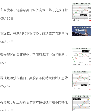
他主要股市，無論歐美日均於高位上落，交投保持
年05月30日
股市況乾升乾跌削弱市場信心，好淡雙方均無具備
年05月23日
為資金配置的重要部分，正面對多項中短期變數，
年05月16日
據尋找短線炒作藉口，美股在不同時段就以加息帶
年05月09日
見有分歧，卻正好符合早前本欄視後市在不同時段
年05月02日