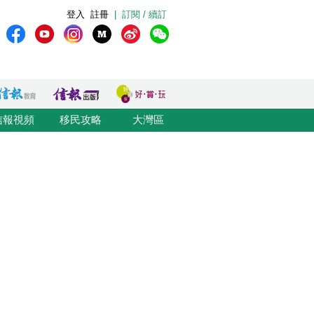
登入
註冊
|
訂閱 / 續訂
信報視頻
移民攻略
大灣區