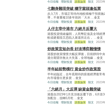
今日信報
理財投資
談股論策
陸文
2023
七翻身難現突破 穩字當頭逢低買
步入7月，市場正等待內地較積極干預措施
導，不會重複10多年前的「大水 ...
全文
今日信報
理財投資
談股論策
陸文
2023
人仔主宰中港市 六絕月反覆大
港股投資情緒偏弱，人民幣貶值及全球經
軟或硬着陸又恐陷入衰退所左右， ...
全文
今日信報
理財投資
談股論策
陸文
2023
炒政策宜短勿長 好淡博弈難憧憬
港股炒政策憧憬大幅反彈後，目前靜待中
過分期望亦無太大失落，全球地緣 ...
全文
今日信報
理財投資
談股論策
陸文
2023
半年結前勢橫行 資金炒作政策股
半年結臨近，去年底期待的疫後經濟復常
向市場發出更多貨 ...
全文
今日信報
理財投資
談股論策
陸文
2023
「六絕月」大反彈 缺資金難突破
港股自2023年1月見頂後反覆下跌，6月首
加配合，扭轉5月乾 ...
全文
今日信報
理財投資
談股論策
陸文
2023