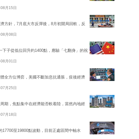
年08月15日
濟方針，7月底大市反彈後，8月初開局回軟，反
年08月08日
一下子從低位回升約1400點，應驗「七翻身」的祝
年08月01日
濟體全方位博弈，美國不斷加息抗通脹，疫後經濟
年07月25日
脹周期，焦點集中在經濟能否軟着陸，當然內地經
年07月18日
7700至19800點波動，目前正處區間中軸水