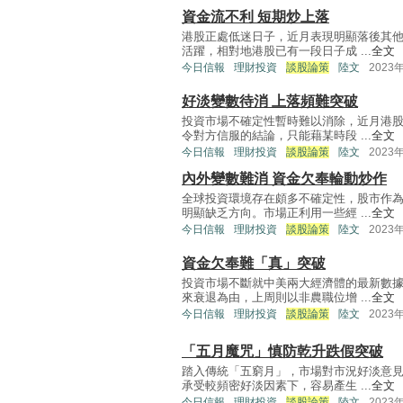
資金流不利 短期炒上落
港股正處低迷日子，近月表現明顯落後其
活躍，相對地港股已有一段日子成 ...
全文
今日信報
理財投資
談股論策
陸文
2023
好淡變數待消 上落頻難突破
投資市場不確定性暫時難以消除，近月港
令對方信服的結論，只能藉某時段 ...
全文
今日信報
理財投資
談股論策
陸文
2023
內外變數難消 資金欠奉輪動炒作
全球投資環境存在頗多不確定性，股市作
明顯缺乏方向。市場正利用一些經 ...
全文
今日信報
理財投資
談股論策
陸文
2023
資金欠奉難「真」突破
投資市場不斷就中美兩大經濟體的最新數
來衰退為由，上周則以非農職位增 ...
全文
今日信報
理財投資
談股論策
陸文
2023
「五月魔咒」慎防乾升跌假突破
踏入傳統「五窮月」，市場對市況好淡意
承受較頻密好淡因素下，容易產生 ...
全文
今日信報
理財投資
談股論策
陸文
2023