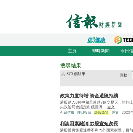
主頁
即時新聞
今日
搜尋結果
共 370 個結果
頁數：
政策力度待增 資金避險持續
港股踏入8月中旬呈連跌7個交易天，恒指上
央政治局會議定出穩經濟 ...
全文
今日信報
理財投資
談股論策
陸文
2023
利淡因素難消 炒股宜短勿長
港股近月飽受連番不利內外因素衝擊，目