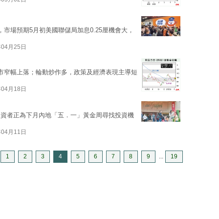
市場預期5月初美國聯儲局加息0.25厘機會大，
年04月25日
市窄幅上落；輪動炒作多，政策及經濟表現主導短
年04月18日
投資者正為下月內地「五．一」黃金周尋找投資機
年04月11日
1
2
3
4
5
6
7
8
9
...
19