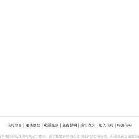
|
|
|
|
|
|
信報簡介
服務條款
私隱條款
免責聲明
廣告查詢
加入信報
聯絡信報
資料由財經智珠網有限公司提供。期貨指數資料由天滙財經有限公司提供。外滙及黃金報價由