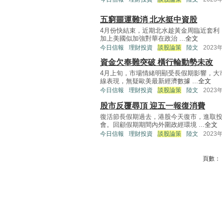
五窮噩運難消 北水挺中資股
4月份快結束，近期北水趁黃金周臨近套利，
加上美國似加強對華在政治 ...
全文
今日信報
理財投資
談股論策
陸文
2023
資金欠奉難突破 橫行輪動勢未改
4月上旬，市場情緒明顯受長假期影響，大
線表現，無疑歐美最新經濟數據 ...
全文
今日信報
理財投資
談股論策
陸文
2023
股市反覆尋頂 迎五一報復消費
復活節長假期過去，港股今天復市，進取
會。回顧假期期間內外圍政經環境 ...
全文
今日信報
理財投資
談股論策
陸文
2023
頁數：