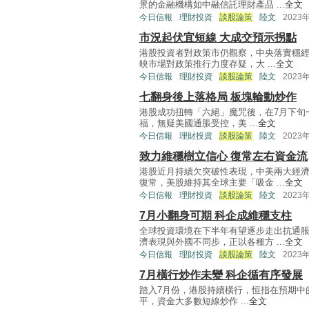
景的金融機構如中融信託理財產品 ...
全文
今日信報
理財投資
談股論策
陸文
2023
市況起伏宜短線 大成交預示拐點
港股投資者對政策市仍觀察，中央落實穩經
映市場對政策推行力度存疑，大 ...
全文
今日信報
理財投資
談股論策
陸文
2023
七翻身後上落格局 板塊輪動炒作
港股成功扭轉「六絕」魔咒後，在7月下旬
福，無疑美國通脹受控，美 ...
全文
今日信報
理財投資
談股論策
陸文
2023
致力維穩樹立信心 復常左右資金流
港股近月持續欠突破性表現，中美兩大經
復常，美股維持其全球主要「吸金 ...
全文
今日信報
理財投資
談股論策
陸文
2023
7月小翻身可期 科企成維穩支柱
全球投資環境在下半年有望逐步走出抗通
濟表現與外國不同步，正以各種方 ...
全文
今日信報
理財投資
談股論策
陸文
2023
7月橫行炒作未變 科企循有序發展
踏入7月份，港股持續橫行，恒指在預期中的1
平，資金大多數短線炒作 ...
全文