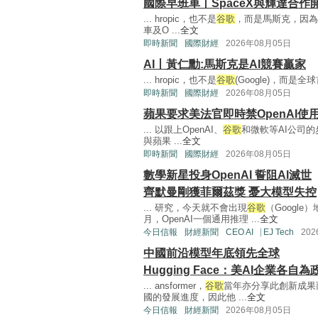
國際早班車丨SpaceX與輝達合作
... hropic，也不是
谷歌
，而是馬斯克，因為
車及O ...
全文
即時新聞
國際財經
2026年08月05日
AI丨黃仁勳:馬斯克是AI競賽贏家
... hropic，也不是
谷歌
(Google)，而是全
即時新聞
國際財經
2026年08月05日
蘋果要求美法官即時禁OpenAI使
... 以跟上OpenAI、
谷歌
和微軟等AI公司的
與蘋果 ...
全文
即時新聞
國際財經
2026年08月05日
數學新星投身OpenAI 誓阻AI滅世
齊默曼剛獲菲爾茲獎 憂大模型失控
... 研究，今天就不會出現
谷歌
（Googl
月，OpenAI一個通用推理 ...
全文
今日信報
財經新聞
CEO AI⎹ EJ Tech
20
中國前沿模型年底領先全球
Hugging Face：美AI企業各自為
... ansformer，
谷歌
當年亦分享此創新成果
國的發展進度，因此他 ...
全文
今日信報
財經新聞
2026年08月05日