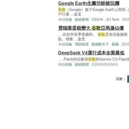
Google Earth生圖功能被玩爛
谷歌
（Google）旗下Google Eart
戶只要 ...
全文
今日信報
財經新聞
CEO AI⎹ EJ Tech
20
雲端業蛋糕變大
谷歌
亞馬遜佔優
... 此前所有季度總和。
谷歌
雲表現最搶眼，
點。增量 ...
全文
今日信報
理財投資
龍稱觀天下
龍稱
202
DeepSeek V4運行成本全業最低
... -Flash的分數與
谷歌
的Gemini 3.6 Fla
今日信報
財經新聞
2026年08月04日
頁數：