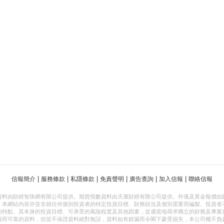
|
|
|
|
|
|
信報簡介
服務條款
私隱條款
免責聲明
廣告查詢
加入信報
聯絡信報
資料由財經智珠網有限公司提供。期貨指數資料由天滙財經有限公司提供。外滙及黃金報價由
，本網站內容亦並非就任何個別投資者的特定投資目標、財務狀況及個別需要而編製。投資者
的特點、其本身的投資目標、可承受的風險程度及其他因素，並適當地尋求獨立的財務及專業
確而可靠的資料，但並不保證資料絕對無誤，資料如有錯漏而令閣下蒙受損失，本公司概不負