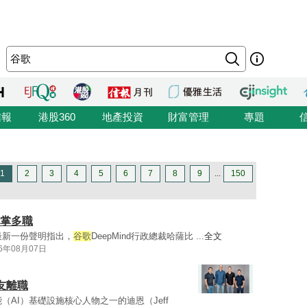
信報
港股360
地產投資
財富管理
專題
1
2
3
4
5
6
7
8
9
...
150
手兼掌多職
ai）最新一份聲明指出，
谷歌
DeepMind行政總裁哈薩比 ...
全文
26年08月07日
友離職
能（AI）基礎設施核心人物之一的迪恩（Jeff