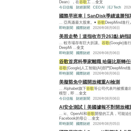
Dean），在
谷歌
工 ...
全文
今日信報
財經新聞
CEO AI⎹ EJ Tech
20
國際早班車丨SanDisk季績遠勝
... 亞馬遜最大股東。￭
谷歌
DeepMind進行
即時新聞
國際財經
2026年08月06日
美股走勢丨道指收市升263點 納指跌0.
... 較市場存有巨大折讓。
谷歌
(Google
DeepMi ...
全文
即時新聞
國際財經
2026年08月06日
谷歌
首席科學家離職 哈薩比斯轉任De
谷歌
(Google)人工智能(AI)部門DeepMi
即時新聞
國際財經
2026年08月06日
美擬豁免中國開放權重AI檢測
... Alphabet旗下
谷歌
等公司代表均被獲邀
模型，即 ...
全文
今日信報
財經新聞
2026年08月06日
AI安全測試丨美國據報不對開放權
... ic、OpenAI和
谷歌
開發的工具，可能迫使
Facebook的母公 ...
全文
即時新聞
國際財經
2026年08月05日