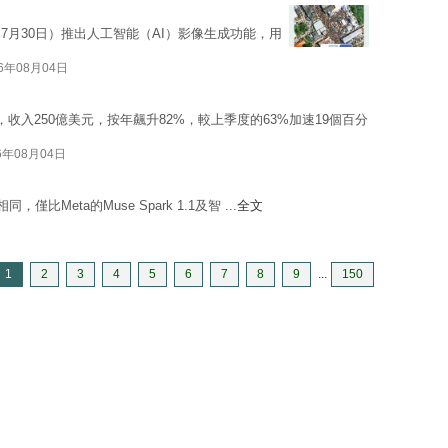
h上周四（7月30日）推出人工智能（AI）影像生成功能，用
26年08月04日
收入250億美元，按年飆升82%，較上季度的63%加速19個百分
6年08月04日
sh相同，僅比Meta的Muse Spark 1.1及智 ...
全文
1
2
3
4
5
6
7
8
9
...
150