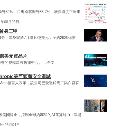
雲勁升82%，亞馬遜雲則升36.7%，增長速度正逐季
6年08月05日
斯晉身三甲
奇，其身家於7月增10億美元，至約2920億美
0億美元買晶片
有的規模建設數據中心。 ...
全文
thropic等巨頭商安全測試
，Meta發言人表示，該公司已受邀於周二與白宮官
a等美國科企，控制全球約80%的AI運算能力；單是
26年08月04日