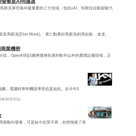
開發衞星AI伺服器
馬斯克掌控着AI最重要的三大領域，包括xAI、特斯拉自動駕駛汽
球首富馬斯克(Elon Musk)。 黃仁勳看好馬斯克的理由無 ...
全文
用商業機密
步伐，OpenAI則試圖將業務拓展到軟件以外的實體設備領域，正
e）地圖，電腦科學和機器學習也是如此。在今年5
26年08月05日
政
而推動AI發展，可是如今此景不再，自然拖慢了美