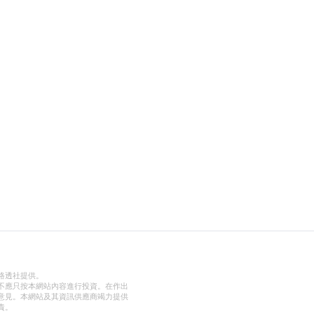
路透社提供。
不應只按本網站內容進行投資。在作出
意見。本網站及其資訊供應商竭力提供
責。