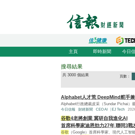
主頁
即時新聞
今日
搜尋結果
共 3000 個結果
頁數：
Alphabet人才荒 DeepMind舵
Alphabet行政總裁皮采（Sundar Pich
今日信報
財經新聞
CEO AI⎹ EJ Tech
20
谷歌
4老將創業 冀研自我進化AI
首席科學家迪恩効力27年 聯同3戰
谷歌
（Google）首席科學家、現代人工智