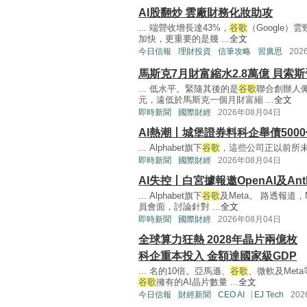
AI股翻炒 雲廠財務化妝助攻
... 端營收增長達43%，
谷歌
（Google）
加快，更重要的是幾 ...
全文
今日信報
理財投資
信筆攻略
習廣思
202
馬斯克7月財富縮水2.8萬億 貝索
... 低水平。緊隨其後的是
谷歌
聯合創辦人佩
元，遠低於馬斯克一個月財富縮 ...
全文
即時新聞
國際財經
2026年08月04日
AI熱潮丨城堡證券料科企舉債500
... Alphabet旗下
谷歌
，這些公司正以前所未
即時新聞
國際財經
2026年08月04日
AI失控丨白宮據報邀OpenAI及An
... Alphabet旗下
谷歌
及Meta。 路透報道
員會面，討論針對 ...
全文
即時新聞
國際財經
2026年08月04日
全球算力狂熱 2028年晶片兩億枚
科企重本投入 金額達國家級GDP
... 名的10倍。亞馬遜、
谷歌
、微軟及Met
谷歌
擁有的AI晶片數量 ...
全文
今日信報
財經新聞
CEO AI⎹ EJ Tech
20