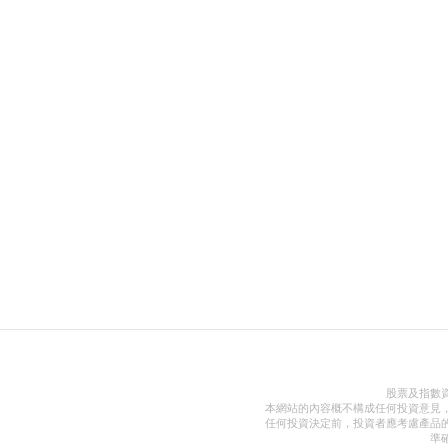
股票及指數
本網站的內容概不構成任何投資意見
任何投資決定前，投資者應考慮產品
準