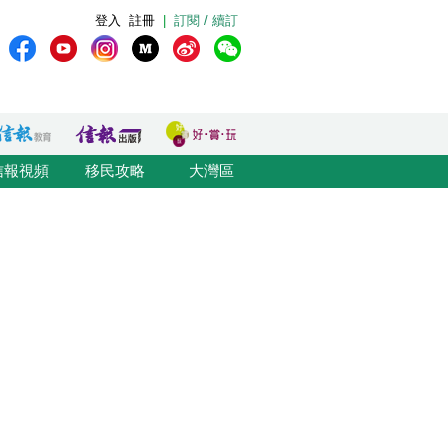
登入
註冊
|
訂閱 / 續訂
信報視頻
移民攻略
大灣區