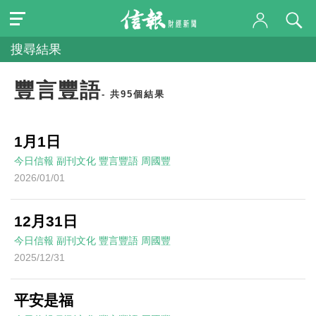
搜尋結果
豐言豐語
- 共95個結果
1月1日
今日信報
副刊文化
豐言豐語
周國豐
2026/01/01
12月31日
今日信報
副刊文化
豐言豐語
周國豐
2025/12/31
平安是福