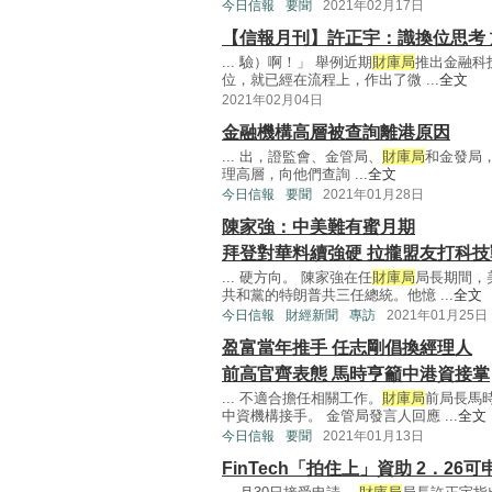
今日信報
要聞
2021年02月17日
【信報月刊】許正宇：識換位思考
... 驗）啊！」 舉例近期
財庫局
推出金融科
位，就已經在流程上，作出了微 ...
全文
2021年02月04日
金融機構高層被查詢離港原因
... 出，證監會、金管局、
財庫局
和金發局
理高層，向他們查詢 ...
全文
今日信報
要聞
2021年01月28日
陳家強：中美難有蜜月期
拜登對華料續強硬 拉攏盟友打科技
... 硬方向。 陳家強在任
財庫局
局長期間，
共和黨的特朗普共三任總統。他憶 ...
全文
今日信報
財經新聞
專訪
2021年01月25日
盈富當年推手 任志剛倡換經理人
前高官齊表態 馬時亨籲中港資接掌
... 不適合擔任相關工作。
財庫局
前局長馬
中資機構接手。 金管局發言人回應 ...
全文
今日信報
要聞
2021年01月13日
FinTech「拍住上」資助 2．26可