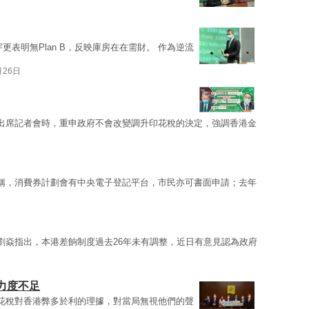
更表明無Plan B，反映庫房在在需財。 作為逆流
月26日
出席記者會時，重申政府不會改變調升印花稅的決定，強調香港金
稱，消費券計劃會有中央電子登記平台，市民亦可書面申請；去年
劉焱指出，本港差餉制度過去26年未有調整，近日有意見認為政府
力度不足
花稅對香港弊多於利的理據，對當局無視他們的聲