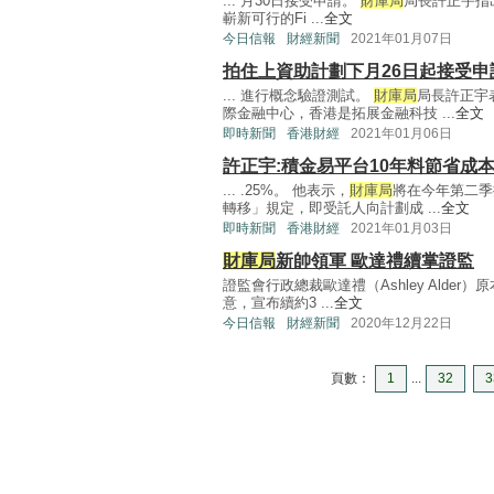
... 月30日接受申請。
財庫局
局長許正宇指
嶄新可行的Fi ...
全文
今日信報
財經新聞
2021年01月07日
拍住上資助計劃下月26日起接受申
... 進行概念驗證測試。
財庫局
局長許正宇
際金融中心，香港是拓展金融科技 ...
全文
即時新聞
香港財經
2021年01月06日
許正宇:積金易平台10年料節省成本
... .25%。 他表示，
財庫局
將在今年第二季
轉移」規定，即受託人向計劃成 ...
全文
即時新聞
香港財經
2021年01月03日
財庫局
新帥領軍 歐達禮續掌證監
證監會行政總裁歐達禮（Ashley Alde
意，宣布續約3 ...
全文
今日信報
財經新聞
2020年12月22日
頁數：
1
...
32
3