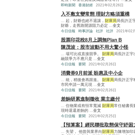
即時新聞
香港財經
2021年02月26日
入不敷支變常態 理財方略須重構
... 起，財爺也絕不退讓，
財庫局
局長許正宇
財爺，走舊路開源阻力必定 ...
全文
今日信報
時事評論
社評
社評
2021年02
股票印花稅8月上調無Plan B
陳茂波：股市波動不用大驚小怪
... 場可比或直接競爭。
財庫局
局長許正宇
融競爭力不應只是 ...
全文
今日信報
要聞
2021年02月26日
消費券9月前派 盼惠及中小企
... 統，稍後會再跟進。
財庫局
局長許正宇
市民申請一萬元現 ...
全文
今日信報
要聞
2021年02月26日
差餉研累進制徵收 業主繳付
... 住物業或有恒常寬減
財庫局
常任秘書長
現時退還差餉的 ...
全文
今日信報
要聞
2021年02月25日
【預算案】經民聯批取態保守紓困
... 失望， 他曾與業界向
財庫局
力陳增加印