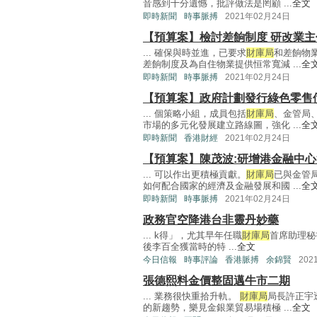
音感到十分遺憾，批評做法是罔顧 ...
全文
即時新聞
時事脈搏
2021年02月24日
【預算案】檢討差餉制度 研改業主
... 確保與時並進，已要求
財庫局
和差餉物
差餉制度及為自住物業提供恒常寬減 ...
全
即時新聞
時事脈搏
2021年02月24日
【預算案】政府計劃發行綠色零售
... 個策略小組，成員包括
財庫局
、金管局
市場的多元化發展建立路線圖，強化 ...
全
即時新聞
香港財經
2021年02月24日
【預算案】陳茂波:研增港金融中
... 可以作出更積極貢獻。
財庫局
已與金管
如何配合國家的經濟及金融發展和國 ...
全
即時新聞
時事脈搏
2021年02月24日
政務官空降港台非靈丹妙藥
... k得」，尤其早年任職
財庫局
首席助理秘
後李百全獲當時的特 ...
全文
今日信報
時事評論
香港脈搏
余錦賢
202
張德熙料金價整固邁牛市二期
... 業務很快重拾升軌。
財庫局
局長許正宇
的新趨勢，樂見金銀業貿易場積極 ...
全文