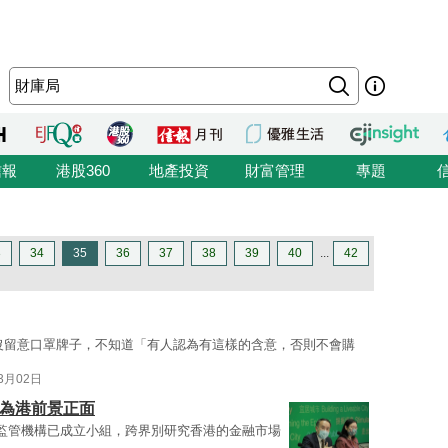
信報
港股360
地產投資
財富管理
專題
3
34
35
36
37
38
39
40
...
42
沒留意口罩牌子，不知道「有人認為有這樣的含意，否則不會購
03月02日
認為港前景正面
監管機構已成立小組，跨界別研究香港的金融市場