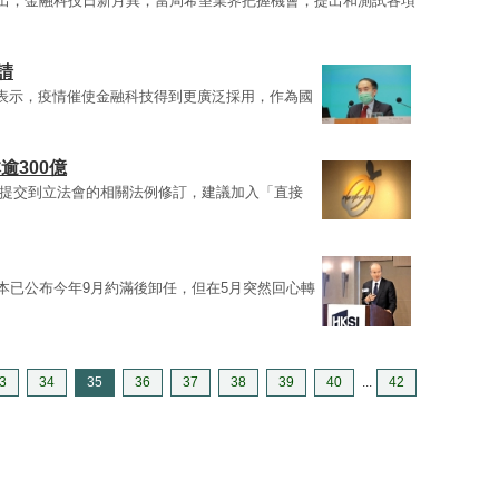
出，金融科技日新月異，當局希望業界把握機會，提出和測試各項
請
表示，疫情催使金融科技得到更廣泛採用，作為國
逾300億
提交到立法會的相關法例修訂，建議加入「直接
r）原本已公布今年9月約滿後卸任，但在5月突然回心轉
3
34
35
36
37
38
39
40
...
42