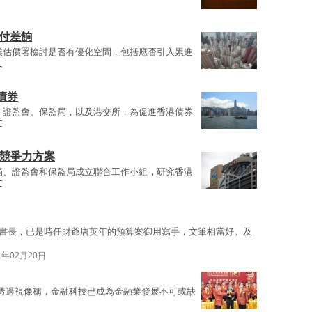
付差餉
業估價署檢討是否有優化空間，包括應否引入累進
文
債券
、證監會、保監局，以及港交所，為促進香港債券
文
心競爭力方案
局、證監會和保監局成立聯合工作小組，研究香港
文
書長，已是時任財爺唐英年的預算案御用寫手，文筆相當好。及
1年02月20日
透過視像稱，金融科技已成為金融業發展不可或缺