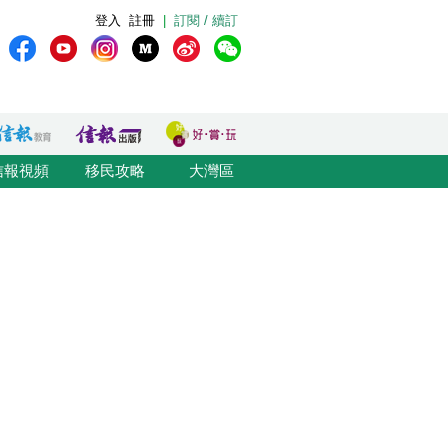
登入
註冊
|
訂閱 / 續訂
信報視頻
移民攻略
大灣區