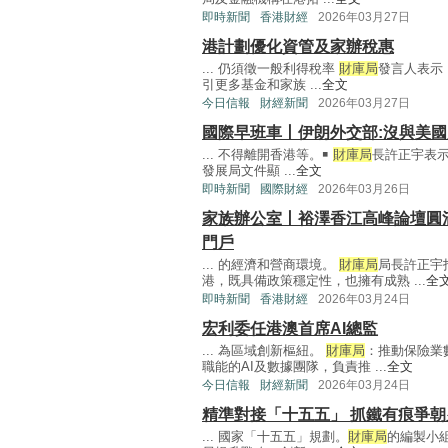
即時新聞
香港財經
2026年03月27日
港計劃優化資管及家辦稅惠
... 仍須徵一般利得稅率
財庫局
發言人表示
引更多基金和家族 ...
全文
今日信報
財經新聞
2026年03月27日
國際早班車丨伊朗外交部:沒與美國
... 不得離開香港等。￭
財庫局
長許正宇表
發展局文件顯 ...
全文
即時新聞
國際財經
2026年03月26日
家族辦公室丨裕澤香江高峰論壇圓滿
門戶
... 的經濟和營商環境。
財庫局
局長許正宇
港，既具備政策穩定性，也擁有成熟 ...
全
即時新聞
香港財經
2026年03月24日
宏利委任港澳首席AI總監
... 為區域創新樞紐。
財庫局
：推動保險業
職能的AI及數據團隊，負責推 ...
全文
今日信報
財經新聞
2026年03月24日
精準對接「十五五」 抓鐵有痕爭朝
... 國家「十五五」規劃。
財庫局
的編製小