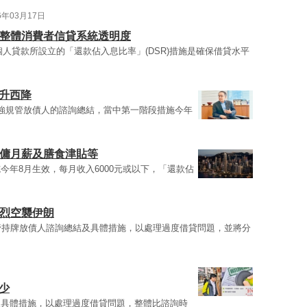
6年03月17日
港整體消費者信貸系統透明度
人貸款所設立的「還款佔入息比率」(DSR)措施是確保借貸水平
升西降
強規管放債人的諮詢總結，當中第一階段措施今年
外傭月薪及膳食津貼等
今年8月生效，每月收入6000元或以下，「還款佔
猛烈空襲伊朗
管持牌放債人諮詢總結及具體措施，以處理過度借貸問題，並將分
少
及具體措施，以處理過度借貸問題，整體比諮詢時