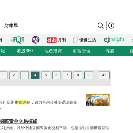
信報
港股360
地產投資
財富管理
專題
1
2
3
4
5
6
7
8
9
...
42
有利發展
財庫局
稱，致力善用金融基礎設施優
文
展國際黃金交易樞紐
系列措施，以加快建立國際黃金交易市場，包括推動香港機場管理