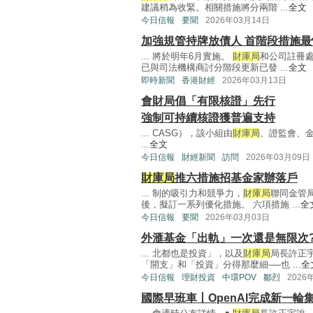
建議稍為收緊。相關措施將分兩階 ...
全文
今日信報
要聞
2026年03月14日
加強規管持牌放債人 首階段措施最
... 將於明年6月實施。
財庫局
和公司註冊
已與司法機構商討分階段更新已發 ...
全文
即時新聞
香港財經
2026年03月13日
會財局倡「有限核證」先行
強制可持續核證獲普遍支持
... CASG），該小組由
財庫局
、證監會、
...
全文
今日信報
財經新聞
訪問
2026年03月09日
財庫局
推六措施招基金家辦落戶
... 制的吸引力和競爭力，
財庫局
聯同金管
後，擬訂一系列優化措施。 六項措施 ...
全
今日信報
要聞
2026年03月03日
外滙基金「出軌」一次還是無限次
... 北都也是投資」，以及
財庫局
局長許正
「開支」和「投資」分得那麼細──也 ...
全
今日信報
理財投資
中環POV
鄒烈
2026
國際早班車丨OpenAI完成新一輪集資