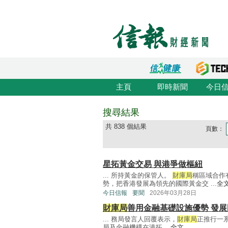
主頁
即時新聞
今日
搜尋結果
共 838 個結果
頁數：
星拓黃金交易 與港爭做樞紐
... 所持黃金的保管人。
財庫局
稱區域合作
勢，把香港發展為領先的國際黃金交 ...
全
今日信報
要聞
2026年03月28日
財庫局
善用金融基礎設施優勢 發
... 務局發言人回覆表示，
財庫局
正推行一
局及金融機構在港拓 ...
全文