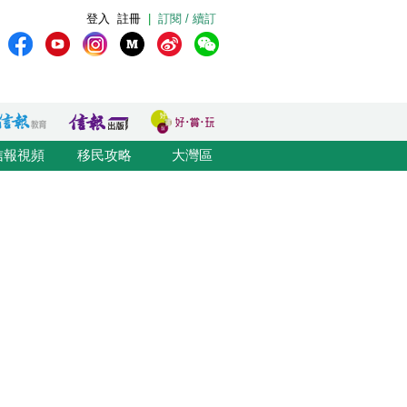
登入
註冊
|
訂閱 / 續訂
信報視頻
移民攻略
大灣區