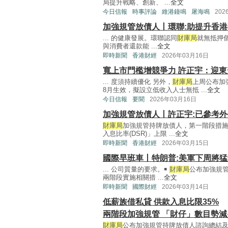
局提升戰略、創新、 ...
全文
今日信報
時事評論
維港鐘鳴
屠海鳴
202
加強規管放債人丨環聯:助提升香
... 的健康發展。環聯認同
財庫局
就無抵押個
與消費者還款能 ...
全文
即時新聞
香港財經
2026年03月16日
寬上市門檻增競爭力 許正宇：迎東
... 度須持續優化 另外，
財庫局
上周公布加
8月生效，擬設立低收入人士無抵 ...
全文
今日信報
要聞
2026年03月16日
加強規管放債人丨許正宇:已參考
財庫局
加強規管持牌放債人，第一階段措施
入息比率(DSR)」上限 ...
全文
即時新聞
香港財經
2026年03月15日
國際早班車丨特朗普:美軍下周將
... 公司質量的要求。￭
財庫局
公布加強規
兩階段實施相關措 ...
全文
即時新聞
國際財經
2026年03月14日
低薪族借私貸 供款入息比限35%
兩階段加強規管 「財仔」數目勢減
財庫局
公布加強規管持牌放債人諮詢總結