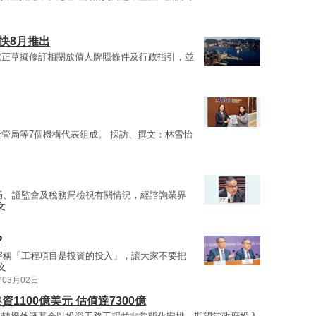
快8月推出
處正草擬修訂相關放債人牌照條件及行政指引，並
金管局等7個機構代表組成。 採訪、撰文：林雪怡
局、證監會及稅務局檢視有關情況，經諮詢業界
文
?
宇稱「工程項目是投資的投入」，讓大家不要把
文
年03月02日
1100億美元 估值達7300億