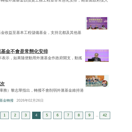
，轉撥外滙基金以投資工務工程並非常態化安排，期望當政府投入
滙基金收益至基本工程儲備基金，支持北都及其他基
外滙基金不會是常態化安排
1年表示，如果隨便動用外滙基金作政府開支，動搖
首次
庫務）黎志華指出，轉撥不會削弱外滙基金維持港
—基金轉撥
2026年02月26日
1
2
3
4
5
6
7
8
9
...
42