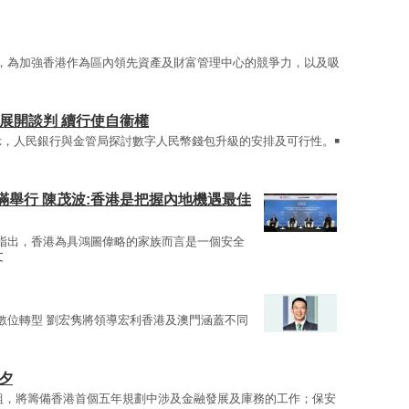
，為加強香港作為區內領先資產及財富管理中心的競爭力，以及吸
展開談判 續行使自衞權
示，人民銀行與金管局探討數字人民幣錢包升級的安排及可行性。￭
舉行 陳茂波:香港是把握內地機遇最佳
指出，香港為具鴻圖偉略的家族而言是一個安全
文
數位轉型 劉宏隽將領導宏利香港及澳門涵蓋不同
夕
組，將籌備香港首個五年規劃中涉及金融發展及庫務的工作；保安