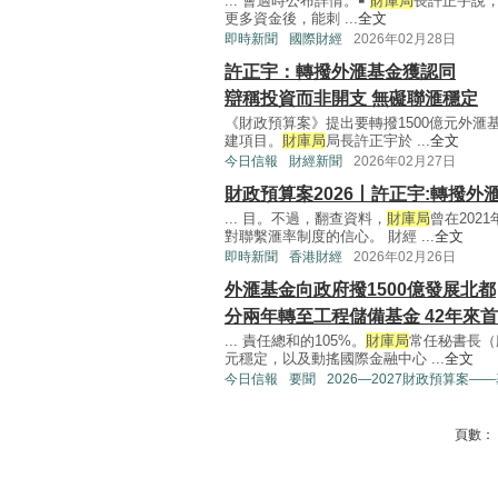
... 會適時公布詳情。￭
財庫局
長許正宇說
更多資金後，能刺 ...
全文
即時新聞
國際財經
2026年02月28日
許正宇：轉撥外滙基金獲認同
辯稱投資而非開支 無礙聯滙穩定
《財政預算案》提出要轉撥1500億元外
建項目。
財庫局
局長許正宇於 ...
全文
今日信報
財經新聞
2026年02月27日
財政預算案2026丨許正宇:轉撥
... 目。不過，翻查資料，
財庫局
曾在202
對聯繫滙率制度的信心。 財經 ...
全文
即時新聞
香港財經
2026年02月26日
外滙基金向政府撥1500億發展北都
分兩年轉至工程儲備基金 42年來
... 責任總和的105%。
財庫局
常任秘書長（
元穩定，以及動搖國際金融中心 ...
全文
今日信報
要聞
2026—2027財政預算案—
頁數：