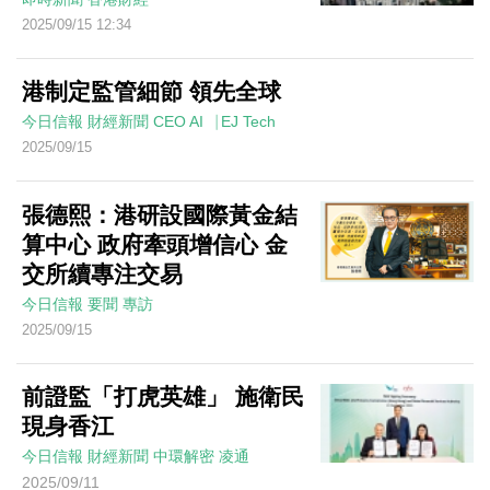
2025/09/15 12:34
港制定監管細節 領先全球
今日信報
財經新聞
CEO AI⎹ EJ Tech
2025/09/15
張德熙：港研設國際黃金結
算中心 政府牽頭增信心 金
交所續專注交易
今日信報
要聞
專訪
2025/09/15
前證監「打虎英雄」 施衛民
現身香江
今日信報
財經新聞
中環解密
凌通
2025/09/11