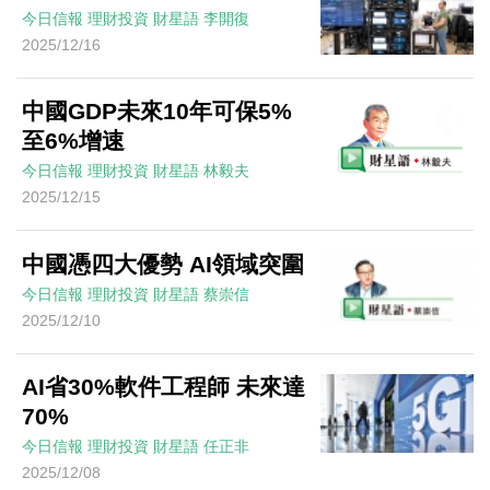
今日信報
理財投資
財星語
李開復
2025/12/16
中國GDP未來10年可保5%
至6%增速
今日信報
理財投資
財星語
林毅夫
2025/12/15
中國憑四大優勢 AI領域突圍
今日信報
理財投資
財星語
蔡崇信
2025/12/10
AI省30%軟件工程師 未來達
70%
今日信報
理財投資
財星語
任正非
2025/12/08