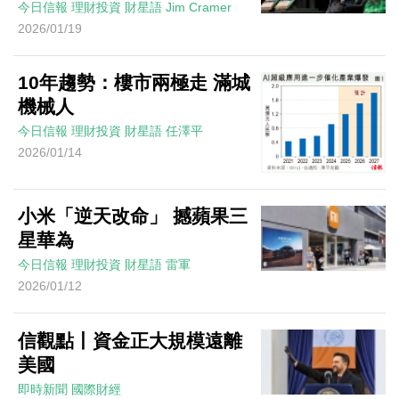
今日信報
理財投資
財星語
Jim Cramer
2026/01/19
10年趨勢：樓市兩極走 滿城
機械人
今日信報
理財投資
財星語
任澤平
2026/01/14
小米「逆天改命」 撼蘋果三
星華為
今日信報
理財投資
財星語
雷軍
2026/01/12
信觀點丨資金正大規模遠離
美國
即時新聞
國際財經