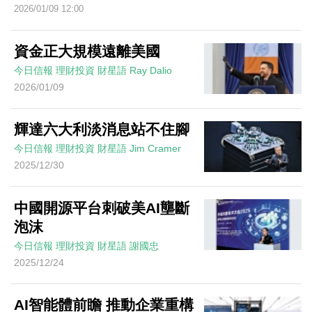
2026/01/09 12:00
資金正大規模遠離美國
今日信報
理財投資
財星語
Ray Dalio
2026/01/09
輝達六大利淡消息站不住腳
今日信報
理財投資
財星語
Jim Cramer
2025/12/30
中國開源平台刺破美AI壟斷
泡沫
今日信報
理財投資
財星語
謝國忠
2025/12/24
AI智能體前瞻 推動企業重構