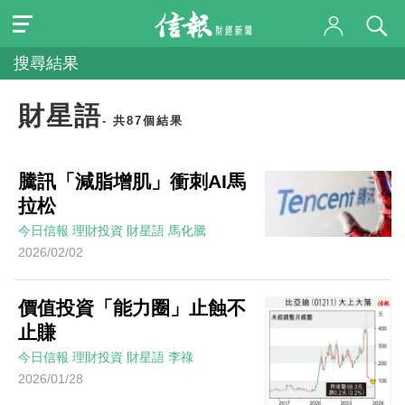
搜尋結果
財星語
- 共87個結果
騰訊「減脂增肌」衝刺AI馬
拉松
今日信報
理財投資
財星語
馬化騰
2026/02/02
價值投資「能力圈」止蝕不
止賺
今日信報
理財投資
財星語
李祿
2026/01/28