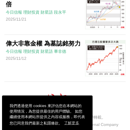
倍
今日信報
理財投資
財星語
段永平
2025/11/21
偉大非靠金權 為墓誌銘努力
今日信報
理財投資
財星語
畢非德
2025/11/12
我們透過使用 cookies 來評估您在本網站的
使用情況，為您提供最佳的用戶體驗。 如您
繼續使用本網站所提供之內容或服務，即代表
信報財經新聞有限公司版權所有，不得轉載。
您已同意我們最新之私隱條款。
了解更多
Copyright © 2026 Hong Kong Economic Journal Company