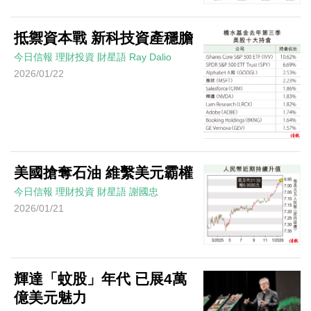
抵禦資本戰 新科技資產穩膽
今日信報
理財投資
財星語
Ray Dalio
2026/01/22
美國搶奪石油 維繫美元霸權
今日信報
理財投資
財星語
謝國忠
2026/01/21
輝達「蚊股」年代 已展4萬
億美元魅力