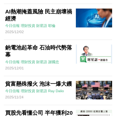
AI熱潮掩蓋風險 民主崩壞禍
經濟
今日信報
理財投資
財星語
耶倫
2025/12/02
鈉電池起革命 石油時代勢落
幕
今日信報
理財投資
財星語
謝國忠
2025/12/01
貧富懸殊撥火 泡沫一爆大鑊
今日信報
理財投資
財星語
Ray Dalio
2025/11/24
買股先看懂公司 半年獲利20