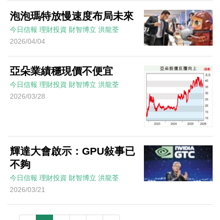
泡泡瑪特放慢速度布局未來
今日信報
理財投資
財智博立
洪龍荃
2026/04/04
亞朵業績穩現價不便宜
今日信報
理財投資
財智博立
洪龍荃
2026/03/28
輝達大會啟示：GPU敍事已
不夠
今日信報
理財投資
財智博立
洪龍荃
2026/03/21