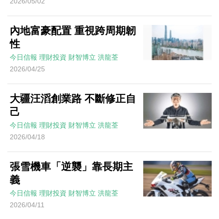
2026/05/02
內地富豪配置 重視跨周期韌
性
今日信報
理財投資
財智博立
洪龍荃
2026/04/25
大疆汪滔創業路 不斷修正自
己
今日信報
理財投資
財智博立
洪龍荃
2026/04/18
張雪機車「逆襲」靠長期主
義
今日信報
理財投資
財智博立
洪龍荃
2026/04/11