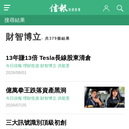
搜尋結果
財智博立
- 共379個結果
13年賺13倍 Tesla長線股東清倉
今日信報
理財投資
財智博立
洪龍荃
2026/08/01
億萬拳王跌落資產黑洞
今日信報
理財投資
財智博立
洪龍荃
2026/07/25
三大訊號識別頂級初創