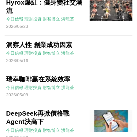
Hyrox爆紅：健身變社交潮
流
今日信報
理財投資
財智博立
洪龍荃
2026/05/23
洞察人性 創業成功因素
今日信報
理財投資
財智博立
洪龍荃
2026/05/16
瑞幸咖啡贏在系統效率
今日信報
理財投資
財智博立
洪龍荃
2026/05/09
DeepSeek再掀價格戰
Agent決高下
今日信報
理財投資
財智博立
洪龍荃