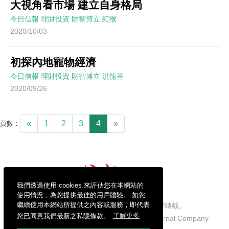
大視角看市場 建立自身格局
今日信報
理財投資
財智博立
紅猴
2020/10/03
初探內地寵物經濟
今日信報
理財投資
財智博立
洪龍荃
2020/09/26
«
1
2
3
4
»
頁數：
我們透過使用 cookies 來評估您在本網站的
使用情況，為您提供最佳的用戶體驗。 如您
繼續使用本網站所提供之內容或服務，即代表
信報財經新聞有限公司版權所有，不得轉載。
您已同意我們最新之私隱條款。
了解更多
Copyright © 2026 Hong Kong Economic Journal Company