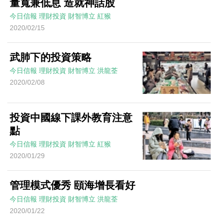
量寬兼低息 造就神話股
今日信報
理財投資
財智博立
紅猴
2020/02/15
武肺下的投資策略
今日信報
理財投資
財智博立
洪龍荃
2020/02/08
投資中國線下課外教育注意
點
今日信報
理財投資
財智博立
紅猴
2020/01/29
管理模式優秀 頤海增長看好
今日信報
理財投資
財智博立
洪龍荃
2020/01/22