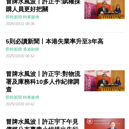
冒牌水風波丨許正宇:賦權採
購人員更好把關
即時新聞
時事脈搏
2025/10/21 09:36
5則必讀新聞丨本港失業率升至3年高
即時新聞
香港財經
2025/10/20 06:52
冒牌水風波丨許正宇:對物流
署及庫務科10多人作紀律調
查
即時新聞
時事脈搏
2025/10/20 03:42
冒牌水風波丨許正宇下午見