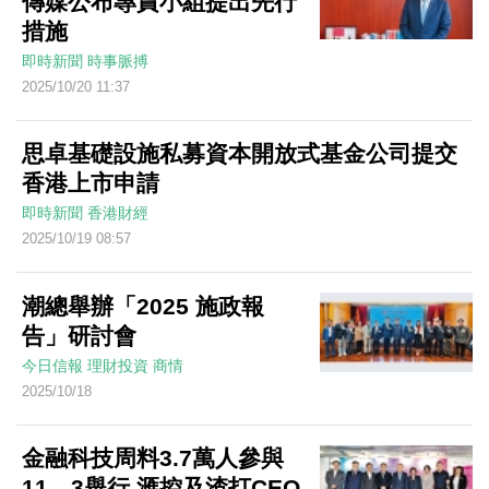
傳媒公布專責小組提出先行
措施
即時新聞
時事脈搏
2025/10/20 11:37
思卓基礎設施私募資本開放式基金公司提交
香港上市申請
即時新聞
香港財經
2025/10/19 08:57
潮總舉辦「2025 施政報
告」研討會
今日信報
理財投資
商情
2025/10/18
金融科技周料3.7萬人參與
11．3舉行 滙控及渣打CEO