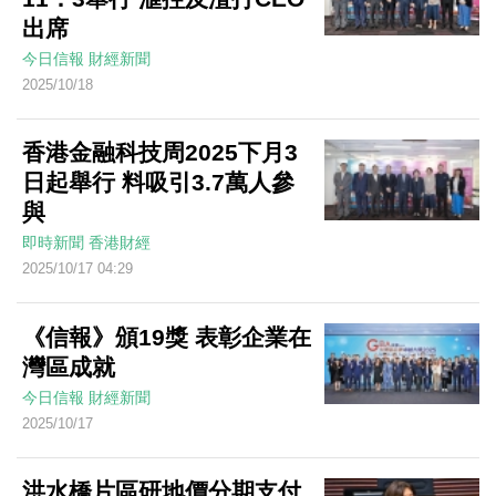
出席
今日信報
財經新聞
2025/10/18
香港金融科技周2025下月3
日起舉行 料吸引3.7萬人參
與
即時新聞
香港財經
2025/10/17 04:29
《信報》頒19獎 表彰企業在
灣區成就
今日信報
財經新聞
2025/10/17
洪水橋片區研地價分期支付