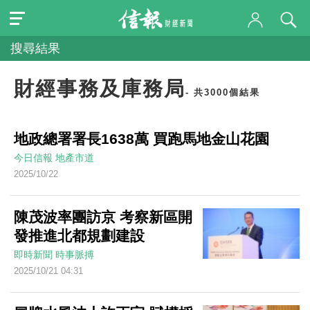
搜尋結果
財經事務及庫務局
- 共3000個結果
地政總署署長1638萬 買跑馬地金山花園
今日信報
地產市道
2025/10/22
陳茂波率團訪京 考察新區開
發推進北都規劃建設
即時新聞
時事脈搏
2025/10/21 04:31