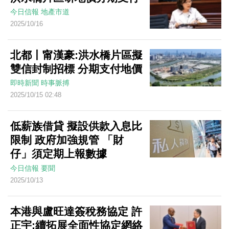
今日信報
地產市道
2025/10/16
北都丨甯漢豪:洪水橋片區擬
雙信封制招標 分期支付地價
即時新聞
時事脈搏
2025/10/15 02:48
低薪族借貸 擬設供款入息比
限制 政府加強規管 「財
仔」須定期上報數據
今日信報
要聞
2025/10/13
本港與盧旺達簽稅務協定 許
正宇:續拓展全面性協定網絡