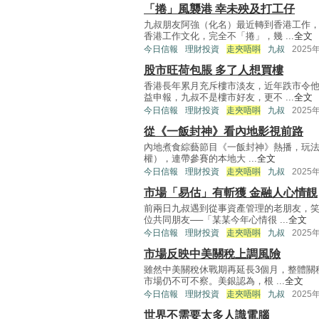
「捲」風襲港 幸未殃及打工仔
九叔朋友阿強（化名）最近轉到香港工作
香港工作文化，完全不「捲」，幾 ...
全文
今日信報
理財投資
走夾唔唞
九叔
2025
股市旺荷包脹 多了人想買樓
香港長年累月充斥樓市淡友，近年跌市令
益申報，九叔不是樓市好友，更不 ...
全文
今日信報
理財投資
走夾唔唞
九叔
2025
從《一飯封神》看內地影視前路
內地煮食綜藝節目《一飯封神》熱播，玩法近
權），連帶參賽的本地大 ...
全文
今日信報
理財投資
走夾唔唞
九叔
2025
市場「易估」有斬獲 金融人心情靚
前兩日九叔遇到從事資產管理的老朋友，
位共同朋友──「某某今年心情很 ...
全文
今日信報
理財投資
走夾唔唞
九叔
2025
市場反映中美關稅上調風險
雖然中美關稅休戰期再延長3個月，整體關
市場仍不可不察。美銀認為，根 ...
全文
今日信報
理財投資
走夾唔唞
九叔
2025
世界不需要太多人識電腦