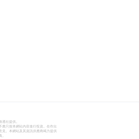
路透社提供。
不應只按本網站內容進行投資。在作出
意見。本網站及其資訊供應商竭力提供
責。