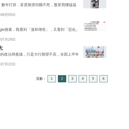
T，數年打拚，富貴無望但餓不死，盤算買樓掹掹
年08月05日
gle搜索，既看到「溫和增長」，又看到「惡化」
年07月29日
大
調的政治局會議，只是大行期望不高，全因上半年
年07月22日
頁數：
1
2
3
4
5
6