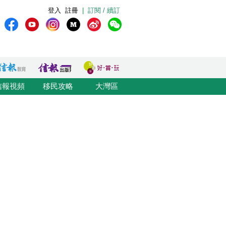
登入
註冊
|
訂閱 / 續訂
信報視頻
移民攻略
大灣區