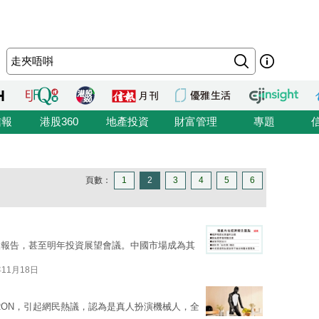
信報
港股360
地產投資
財富管理
專題
頁數：
1
2
3
4
5
6
望報告，甚至明年投資展望會議。中國市場成為其
年11月18日
RON，引起網民熱議，認為是真人扮演機械人，全