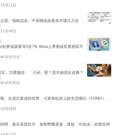
年11月11日
算正面。瑞銀認為，中美關係改善為市場注入信
文
年11月04日
軟
AI好夢成真要等5至7年 Meta上季業績其實相當不
5年10月31日
甫定，怎麼她說：「介紹」呢？莫非她是扯皮條？
文
5年10月30日
慢。在資訊發達的世界，大家都似患上錯失恐懼症（FOMO），
年10月28日
段時間，最近美股跌市、加密幣圈震盪，懷疑「AI泡沫」的聲音明
年10月21日