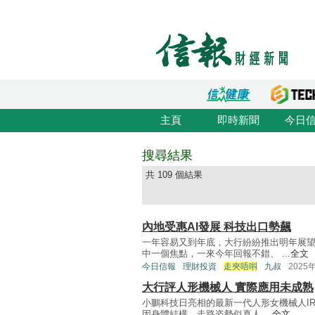
主頁
即時新聞
今日
搜尋結果
共 109 個結果
內地受惠AI發展 科技出口勢飆
一年容易又到年底，大行紛紛推出明年展
中一個焦點，一來今年回報不錯、 ...
全文
今日信報
理財投資
走夾唔唞
九叔
2025
大行評人形機械人 實際應用未成熟
小鵬科技日亮相的最新一代人形女機械人I
因身體結構、走路姿勢似真人 ...
全文