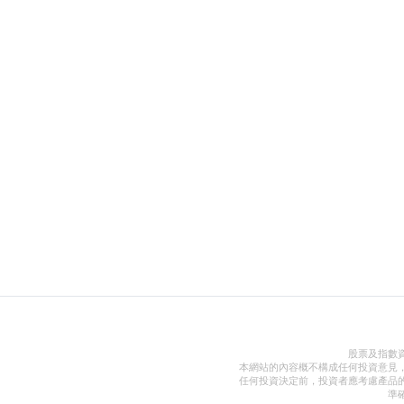
股票及指數
本網站的內容概不構成任何投資意見
任何投資決定前，投資者應考慮產品
準