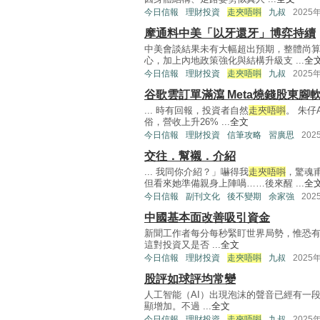
今日信報
理財投資
走夾唔唞
九叔
2025
摩通料中美「以牙還牙」博弈持續
中美會談結果未有大幅超出預期，整體尚
心，加上內地政策強化與結構升級支 ...
全
今日信報
理財投資
走夾唔唞
九叔
2025
谷歌雲訂單滿瀉 Meta燒錢股東腳
... 時有回報，投資者自然
走夾唔唞
。 朱仔
俗，營收上升26% ...
全文
今日信報
理財投資
信筆攻略
習廣思
202
交往．幫襯．介紹
... 我同你介紹？」嚇得我
走夾唔唞
，驚魂
但看來她準備親身上陣喎……後來醒 ...
全
今日信報
副刊文化
後不變期
余家強
202
中國基本面改善吸引資金
新聞工作者每分每秒緊盯世界局勢，惟恐有
這對投資又是否 ...
全文
今日信報
理財投資
走夾唔唞
九叔
2025
股評如球評均常變
人工智能（AI）出現泡沫的聲音已經有一
顯增加。不過 ...
全文
今日信報
理財投資
走夾唔唞
九叔
2025