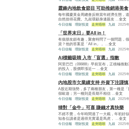
霆鋒內地飲食節目 可助推銷港美食
每年國慶黃金周總會反映當年經濟生態，
自然捨得花費。九叔環顧身邊親友 ...
全文
今日信報
理財投資
走夾唔唞
九叔
2025
「世界末日」要All in！
有個朋友頗有趣，聚會時問了一個問題，
資？他的答案是「All in」， ...
全文
今日信報
理財投資
走夾唔唞
九叔
2025
AI標籤吸睛 入市「盲選」指數
阿里巴巴（09988）早前宣布，正積極推動
的投入，股價即漲近一 ...
全文
今日信報
理財投資
走夾唔唞
九叔
2025
內地股市欠業績支持 外資下注謹慎
A股近期強勢，多了兩種朋友，第一種是「
假歐遊；另一種則是長期不相信 ...
全文
今日信報
理財投資
走夾唔唞
九叔
2025
猜對「金牛」可喜 賺錢才真快樂
不經不覺，今年時間過了一大截，年初好
知各位讀者是過得充實還是馬虎， ...
全文
今日信報
理財投資
走夾唔唞
九叔
2025