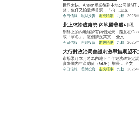
世界太快。Anson畢業後到本地公司做M
緊，生仔又怕遺傳貧窮，「扚 ...
全文
今日信報
理財投資
走夾唔唞
九叔
2025
北上求診成趨勢 內地醫藥股可吼
網絡上的內地經濟有兩個光景，隨意在Goo
或「寒冬」。這個情況其實 ...
全文
今日信報
理財投資
走夾唔唞
九叔
2025
大行對政治局會議刺激舉措期望不
市場緊盯本月將為內地下半年經濟政策定
實際國內生產總值（GDP）增長 ...
全文
今日信報
理財投資
走夾唔唞
九叔
2025