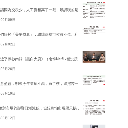
，話因為交稅少，人工變相高了一截，最讚嘆的是
年09月09日
他們終於「美夢成真」，繼續踩樓市孜孜不倦。利
年09月02日
乎照抄南韓《黑白大廚》（南韓Netflix稱沒授
年08月26日
笑意盈盈，明顯今年業績不錯，買了樓，還挖苦一
年08月19日
稅對市場的影響日漸減低，但始終怕出現黑天鵝，
年08月12日