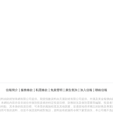
|
|
|
|
|
|
信報簡介
服務條款
私隱條款
免責聲明
廣告查詢
加入信報
聯絡信報
資料由財經智珠網有限公司提供。期貨指數資料由天滙財經有限公司提供。外滙及黃金報價由
，本網站內容亦並非就任何個別投資者的特定投資目標、財務狀況及個別需要而編製。投資者
的特點、其本身的投資目標、可承受的風險程度及其他因素，並適當地尋求獨立的財務及專業
確而可靠的資料，但並不保證資料絕對無誤，資料如有錯漏而令閣下蒙受損失，本公司概不負