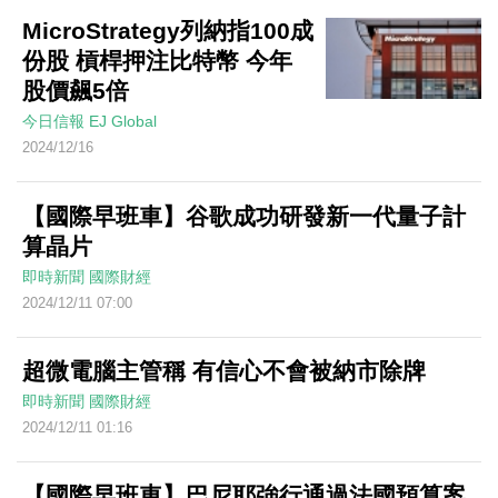
MicroStrategy列納指100成
份股 槓桿押注比特幣 今年
股價飆5倍
今日信報
EJ Global
2024/12/16
【國際早班車】谷歌成功研發新一代量子計
算晶片
即時新聞
國際財經
2024/12/11 07:00
超微電腦主管稱 有信心不會被納市除牌
即時新聞
國際財經
2024/12/11 01:16
【國際早班車】巴尼耶強行通過法國預算案