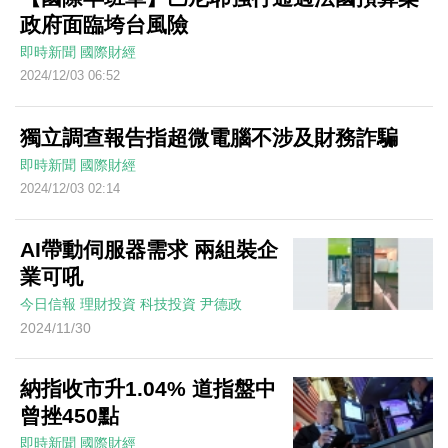
政府面臨垮台風險
即時新聞
國際財經
2024/12/03 06:52
獨立調查報告指超微電腦不涉及財務詐騙
即時新聞
國際財經
2024/12/03 02:14
AI帶動伺服器需求 兩組裝企
業可吼
今日信報
理財投資
科技投資
尹德政
2024/11/30
納指收市升1.04% 道指盤中
曾挫450點
即時新聞
國際財經