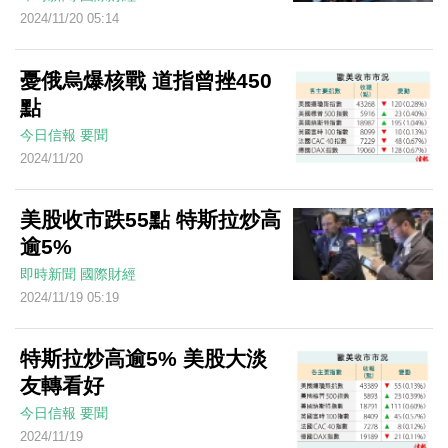
2024/11/20 05:14
憂俄烏爆核戰 道指曾挫450
點
今日信報
要聞
2024/11/20
美股收市跌55點 特斯拉炒高
逾5%
即時新聞
國際財經
2024/11/19 05:19
特斯拉炒高逾5% 美股大淡
友轉看好
今日信報
要聞
2024/11/19