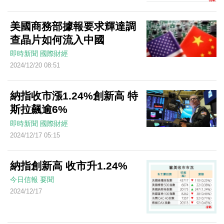
美國商務部據報要求輝達調
查晶片如何流入中國
即時新聞
國際財經
2024/12/20 08:51
納指收市漲1.24%創新高 特
斯拉飆逾6%
即時新聞
國際財經
2024/12/17 05:15
納指創新高 收市升1.24%
今日信報
要聞
2024/12/17