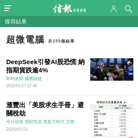
搜尋結果
超微電腦
- 共155個結果
DeepSeek引發AI股恐慌 納
指期貨跌逾4%
即時新聞
國際財經
2025/01/27 07:40
滙豐出「美股求生手冊」避
關稅劫
今日信報
理財投資
美股大時代
艾晴
2025/01/21