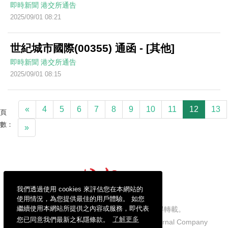
即時新聞
港交所通告
2025/09/01 08:21
世紀城市國際(00355) 通函 - [其他]
即時新聞
港交所通告
2025/09/01 08:15
«
4
5
6
7
8
9
10
11
12
13
頁
數：
»
我們透過使用 cookies 來評估您在本網站的
使用情況，為您提供最佳的用戶體驗。 如您
繼續使用本網站所提供之內容或服務，即代表
信報財經新聞有限公司版權所有，不得轉載。
您已同意我們最新之私隱條款。
了解更多
Copyright © 2026 Hong Kong Economic Journal Company