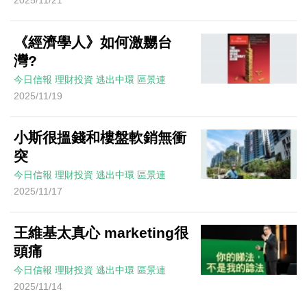
2025/11/21
《經濟學人》如何激嬲台
灣?
今日信報
理財投資
逃出中環
區景連
2025/11/19
小斯很搵錢和樓盤軟銷無衝
突
今日信報
理財投資
逃出中環
區景連
2025/11/17
王維基太真心 marketing很
頭痛
今日信報
理財投資
逃出中環
區景連
2025/11/14