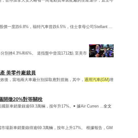
弱，暫停加拿大安大略省一間電動貨車裝配廠的生產運作，直至今
股價一度跌6.8%，福特汽車曾跌6.5%，佳士拿母公司Stellant ...
分別挫4.3%和6%。 道指盤中曾瀉1712點 至美市
暫停產 美零件廠裁員
生效後，當地兩大車廠分別採取應對措施，其中，
通用汽車(GM)
增
開徵20%對等關稅
國新車銷量錄逾69.3萬輛，按年升17%。￭ 據Air Curren ...
全文
市場新車銷量錄得逾69.3萬輛，按年上升17%。 根據報告，GM