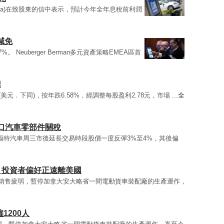
Barra)在致股東的信中表示，預計今年全年息稅前利潤
減免
7%。 Neuberger Berman多元資產策略EMEA區首
購
美元．下同)，按年跌6.58%，經調整每股盈利2.78元，市場 ...
全
口汽車零部件關稅
福特汽車周三市後延長交易時段股價一度反彈3%至4%，其後偏
 投資者偏好正遠離美國
銷售疲弱，暫停加拿大安大略省一間電動貨車裝配廠的生產運作，
1200人