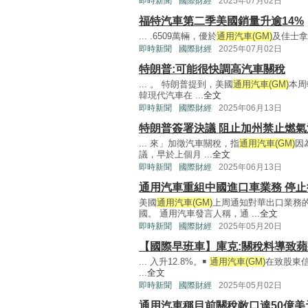
即時新聞
國際財經
2025年07月02日
福特汽車第二季美國銷量升逾14%
... .6509萬輛，優於
通用汽車(GM)
及佳士拿母公
即時新聞
國際財經
2025年07月02日
特朗普:可能很快調高汽車關稅
... 。 特朗普提到，美國
通用汽車(GM)
本周
韓現代汽車在 ...
全文
即時新聞
國際財經
2025年06月13日
特朗普簽署決議 阻止加州禁止燃氣
... 來」加徵汽車關稅，指
通用汽車(GM)
因
議，早於上個月 ...
全文
即時新聞
國際財經
2025年06月13日
通用汽車重組中國進口車業務 停
美國
通用汽車(GM)
上周通知對華出口業務
國。 通用汽車發言人稱，通 ...
全文
即時新聞
國際財經
2025年05月20日
【國際早班車】庫克:關稅料導致蘋
... 入升12.8%。￭
通用汽車(GM)
在致股東信
...
全文
即時新聞
國際財經
2025年05月02日
通用汽車稱目前關稅敞口達50億美