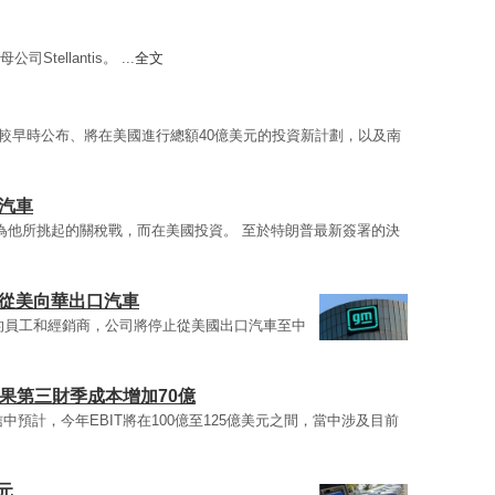
司Stellantis。 ...
全文
較早時公布、將在美國進行總額40億美元的投資新計劃，以及南
汽車
為他所挑起的關稅戰，而在美國投資。 至於特朗普最新簽署的決
止從美向華出口汽車
的員工和經銷商，公司將停止從美國出口汽車至中
果第三財季成本增加70億
中預計，今年EBIT將在100億至125億美元之間，當中涉及目前
元