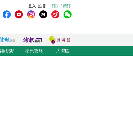
登入
註冊
|
訂閱 / 續訂
信報視頻
移民攻略
大灣區