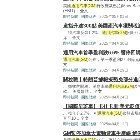
美國
通用汽車(GM)
行政總裁巴拉(Mary 
(EBIT) ...
全文
即時新聞
國際財經
2025年05月01日
道指升逾300點 美國產汽車獲關稅
... 特汽車反彈1.2%；
通用汽車(GM)
回吐0.
席 ...
全文
即時新聞
國際財經
2025年04月30日
通用汽車首季盈利跌6.6% 暫停回
通用汽車(GM)
公布，第一季盈利27.84億元(
文
即時新聞
國際財經
2025年04月29日
關稅戰丨特朗普據報擬豁免部分進
... 徵收的關稅。消息牽動
通用汽車(GM)
及
軟。 美國媒體 ...
全文
即時新聞
國際財經
2025年04月24日
【國際早班車】卡什卡里:美元貶值
... 按年升2.7%。￭
通用汽車(GM)
鑑於市場
直至10 ...
全文
即時新聞
國際財經
2025年04月12日
GM暫停加拿大電動貨車生產線 解僱