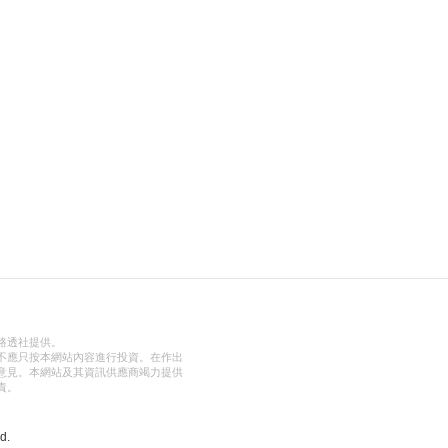
路透社提供。
不應只按本網站內容進行投資。在作出
意見。本網站及其資訊供應商竭力提供
責。
d.