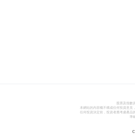
股票及指數
本網站的內容概不構成任何投資意見
任何投資決定前，投資者應考慮產品
準
C