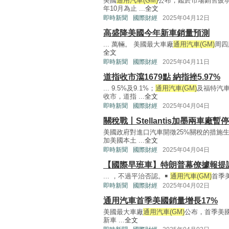
美國
通用汽車(GM)
公布，鑑於市場銷售疲
年10月為止 ...
全文
即時新聞
國際財經
2025年04月12日
高盛降美國今年新車銷量預測
... 萬輛。 美國最大車廠
通用汽車(GM)
周四
全文
即時新聞
國際財經
2025年04月11日
道指收市瀉1679點 納指挫5.97%
... 9.5%及9.1%；
通用汽車(GM)
及福特汽車
收市，道指 ...
全文
即時新聞
國際財經
2025年04月04日
關稅戰丨Stellantis加墨兩車廠
美國政府對進口汽車開徵25%關稅的措施
加美國本土 ...
全文
即時新聞
國際財經
2025年04月04日
【國際早班車】特朗普幕僚據報提議
... ，不過平治否認。￭
通用汽車(GM)
首季美
即時新聞
國際財經
2025年04月02日
通用汽車首季美國銷量增長17%
美國最大車廠
通用汽車(GM)
公布，首季美國
新車 ...
全文