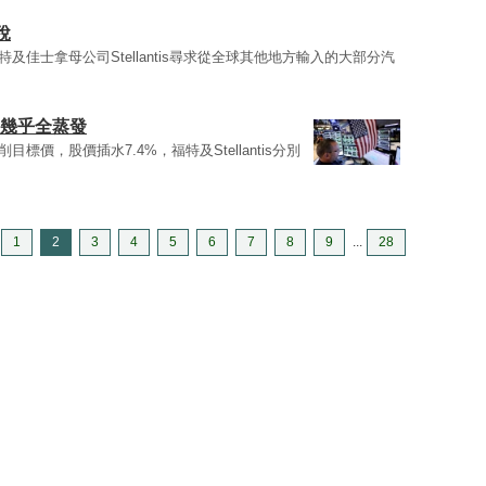
稅
特及佳士拿母公司Stellantis尋求從全球其他地方輸入的大部分汽
幅幾乎全蒸發
目標價，股價插水7.4%，福特及Stellantis分別
1
2
3
4
5
6
7
8
9
...
28