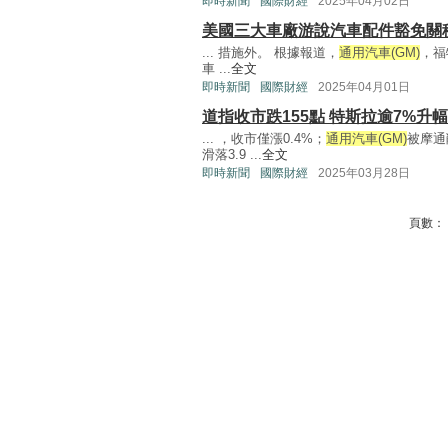
即時新聞
國際財經
2025年04月02日
美國三大車廠游說汽車配件豁免關
... 措施外。 根據報道，
通用汽車(GM)
，福
車 ...
全文
即時新聞
國際財經
2025年04月01日
道指收市跌155點 特斯拉逾7%升
... ，收市僅漲0.4%；
通用汽車(GM)
被摩通削
滑落3.9 ...
全文
即時新聞
國際財經
2025年03月28日
頁數：