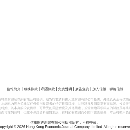
|
|
|
|
|
|
信報簡介
服務條款
私隱條款
免責聲明
廣告查詢
加入信報
聯絡信報
資料由財經智珠網有限公司提供。期貨指數資料由天滙財經有限公司提供。外滙及黃金報價由
，本網站內容亦並非就任何個別投資者的特定投資目標、財務狀況及個別需要而編製。投資者
的特點、其本身的投資目標、可承受的風險程度及其他因素，並適當地尋求獨立的財務及專業
確而可靠的資料，但並不保證資料絕對無誤，資料如有錯漏而令閣下蒙受損失，本公司概不負
信報財經新聞有限公司版權所有，不得轉載。
opyright © 2026 Hong Kong Economic Journal Company Limited. All rights reserve