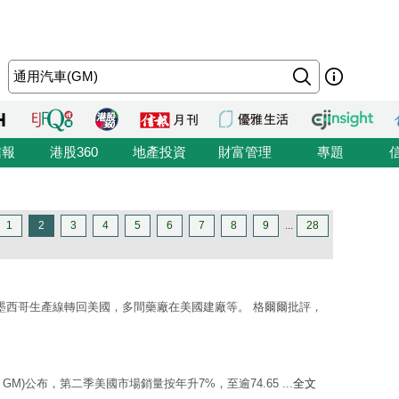
信報
港股360
地產投資
財富管理
專題
1
2
3
4
5
6
7
8
9
...
28
墨西哥生產線轉回美國，多間藥廠在美國建廠等。 格爾爾批評，
s，GM)公布，第二季美國市場銷量按年升7%，至逾74.65 ...
全文