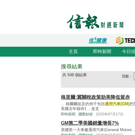
主頁
即時新聞
今日
搜尋結果
共 549 個結果
頁數：
格里爾:冀關稅政策助美降低貿赤
... 格爾爾提及的例子包括
通用汽車(GM)
把
美國去年錄得1 ...
全文
即時新聞
國際財經
2025年07月17日
GM第二季美國銷量增長7%
美國第一大車廠通用汽車(General Motor