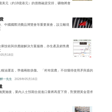
3億美元（約18億港元）的債務融資安排，礦物將會
費
會、中國國際消費品博覽會等重要展會，設立離境
文
倉庫技術與供應鏈解決方案服務，亦生產及銷售農
文
年05月18日
止糧油運送，準備兩敗俱傷。 「村布當農」不但懂得使用矛與盾的
醉一先生
2026年05月16日
量
措施實施後，業內人士預期合規進口量將再度下滑，對實體黃金需求