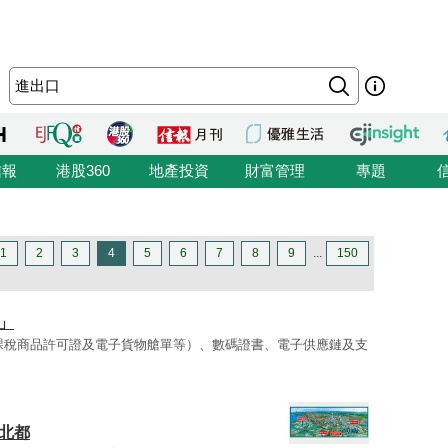
信報
港股360
地產投資
財富管理
專題
1
2
3
4
5
6
7
8
9
...
150
」
課稅商品許可證及電子貨物艙單等）、數碼證書、電子供應鏈及支
北都