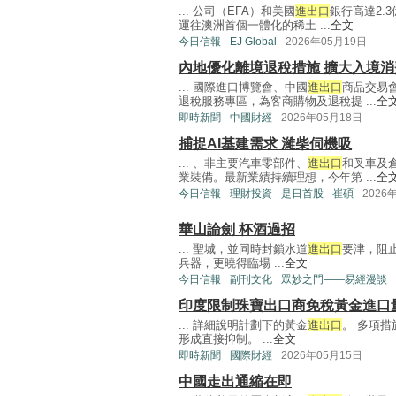
... 公司（EFA）和美國
進出口
銀行高達2.
運往澳洲首個一體化的稀土 ...
全文
今日信報
EJ Global
2026年05月19日
內地優化離境退稅措施 擴大入境消
... 國際進口博覽會、中國
進出口
商品交易
退稅服務專區，為客商購物及退稅提 ...
全
即時新聞
中國財經
2026年05月18日
捕捉AI基建需求 濰柴伺機吸
... 、非主要汽車零部件、
進出口
和叉車及
業裝備。最新業績持續理想，今年第 ...
全
今日信報
理財投資
是日首股
崔碩
2026
華山論劍 杯酒過招
... 聖城，並同時封鎖水道
進出口
要津，阻
兵器，更曉得臨場 ...
全文
今日信報
副刊文化
眾妙之門——易經漫談
印度限制珠寶出口商免稅黃金進口
... 詳細說明計劃下的黃金
進出口
。 多項
形成直接抑制。 ...
全文
即時新聞
國際財經
2026年05月15日
中國走出通縮在即