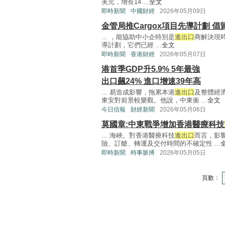
美元，增長14 ...
全文
即時新聞
中國財經
2026年05月09日
金管局推Cargox項目先導計劃 
... ，能協助中小企特別是
進出口
商解決現
導計劃，它們已經 ...
全文
即時新聞
香港財經
2026年05月07日
港首季GDP升5.9% 5年最強
出口飆24% 進口增速39年高
... 易造成影響，拖累本港
進出口
及整體經
東安對前景較樂觀。他說，中東衝 ...
全文
今日信報
財經新聞
2026年05月06日
莫國章:中東戰爭增加香港醫療科技
... 海峽。對香港醫療科技
進出口
而言，影
險、訂艙、轉運及交付時間的不確定性 ...
即時新聞
時事脈搏
2026年05月05日
頁數：