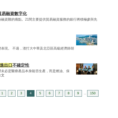
倡貿易融資數字化
時融資難的痛點。21間主要提供貿易融資服務的銀行將積極參與先
濟表現。 不過，渣打大中華及北亞區高級經濟師胡
進出口
不確定性
響未必是醫療產品本身能否生產，而是燃油、保
全文
1
2
3
4
5
6
7
8
9
...
150