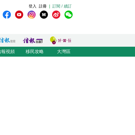
登入
註冊
|
訂閱 / 續訂
信報視頻
移民攻略
大灣區