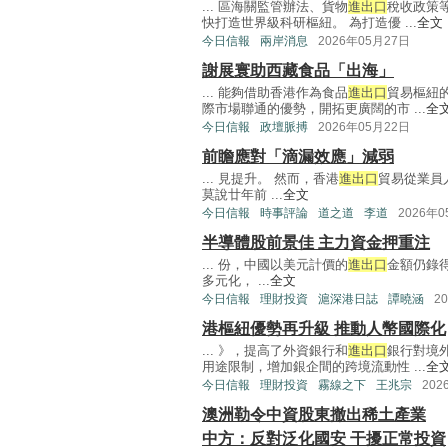
... 區海關監管辦法、貨物
進出口
稅收政策
快打造世界級科研樞紐。 為打造優 ...
全文
今日信報
兩岸消息
2026年05月27日
謝展寰助西藏食品「出海」
... 能夠借助香港作為食品
進出口
貿易樞紐
際市場聯通的優勢，開拓更廣闊的市 ...
全
今日信報
政壇脈搏
2026年05月22日
前瞻應對「滴漏效應」減弱
... 見提升。 然而，香港
進出口
貿易從業員
莫說廿年前 ...
全文
今日信報
時事評論
道之道
李道
2026年
半導體股前景佳 主力資金押重注
... 份，中國以美元計價的
進出口
金額仍錄得
多元化， ...
全文
今日信報
理財投資
滬深港日誌
譚曉涵
2
港樞紐優勢再升級 推動人幣國際化
... 》，提高了外資銀行和
進出口
銀行對境
用途限制，增加銀企間的跨境流動性 ...
全
今日信報
理財投資
霧線之下
王兆宗
202
澳洲勒令中資股東撤出稀土產業
中方：反對泛化國安 干擾正常投資