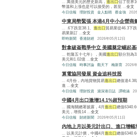
... 萬億美元的歷史新高，
進出口
佔了世界
幣溫和上漲也是可以接受的，甚至 ...
全文
今日信報
理財投資
金人點睛
蔡金強
202
中東局勢緊張 本港4月中小企營商
... .6下跌至38.1、
進出口
貿易業從46.3下跌
易業新訂 ...
全文
即時新聞
香港財經
2026年05月12日
對拿破崙戰爭中立 美國奠定崛起基
... 乾隆五十七年），美國
進出口
額分別為32
美元和1.02億 ...
全文
今日信報
時事評論
觀天下
梅新育
2026
算電協同發展 資金追科技股
... 4月份，內地貨物貿易
進出口
總值達4.3
進 ...
全文
今日信報
理財投資
滬深港日誌
譚曉涵
2
中國4月出口激增14.1%超預期
... 國海關總署披露，4月
進出口
總值6340
美元，增長14 ...
全文
今日信報
財經新聞
2026年05月11日
內地上月以美元計出口、進口增幅
... 以美元計價，中國4月
進出口
總值6340