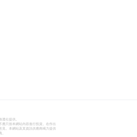
路透社提供。
不應只按本網站內容進行投資。在作出
意見。本網站及其資訊供應商竭力提供
責。