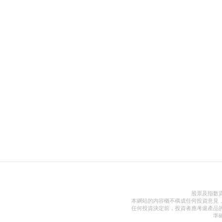
股票及指數
本網站的內容概不構成任何投資意見
任何投資決定前，投資者應考慮產品
準