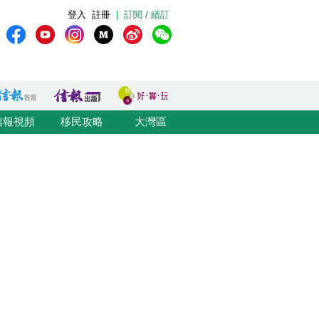
登入
註冊
|
訂閱 / 續訂
信報視頻
移民攻略
大灣區