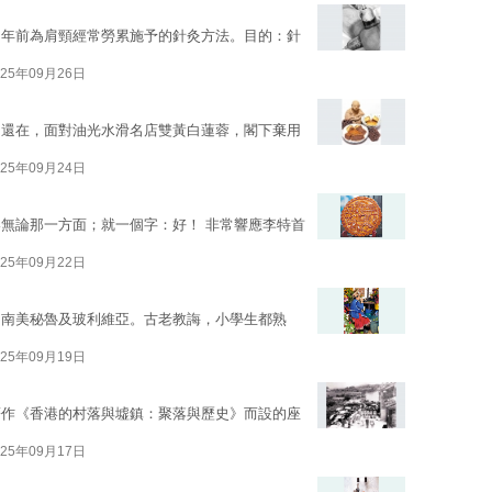
多年前為肩頸經常勞累施予的針灸方法。目的：針
025年09月26日
）還在，面對油光水滑名店雙黃白蓮蓉，閣下棄用
025年09月24日
無論那一方面；就一個字：好！ 非常響應李特首
025年09月22日
期南美秘魯及玻利維亞。古老教誨，小學生都熟
025年09月19日
著作《香港的村落與墟鎮：聚落與歷史》而設的座
025年09月17日