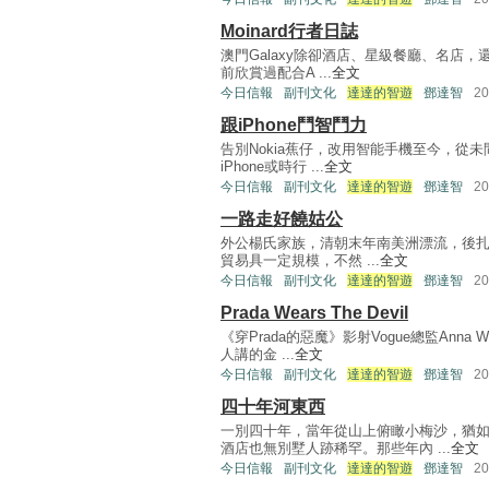
Moinard行者日誌
澳門Galaxy除卻酒店、星級餐廳、名店，還
前欣賞過配合A ...
全文
今日信報
副刊文化
達達的智遊
鄧達智
2
跟iPhone鬥智鬥力
告別Nokia蕉仔，改用智能手機至今，從未
iPhone或時行 ...
全文
今日信報
副刊文化
達達的智遊
鄧達智
2
一路走好饒姑公
外公楊氏家族，清朝末年南美洲漂流，後扎根厄
貿易具一定規模，不然 ...
全文
今日信報
副刊文化
達達的智遊
鄧達智
2
Prada Wears The Devil
《穿Prada的惡魔》影射Vogue總監Ann
人講的金 ...
全文
今日信報
副刊文化
達達的智遊
鄧達智
2
四十年河東西
一別四十年，當年從山上俯瞰小梅沙，猶
酒店也無別墅人跡稀罕。那些年內 ...
全文
今日信報
副刊文化
達達的智遊
鄧達智
2