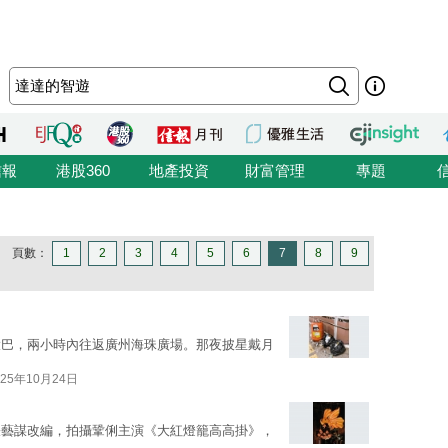
信報
港股360
地產投資
財富管理
專題
頁數：
1
2
3
4
5
6
7
8
9
大巴，兩小時內往返廣州海珠廣場。那夜披星戴月
025年10月24日
張藝謀改編，拍攝鞏俐主演《大紅燈籠高高掛》，