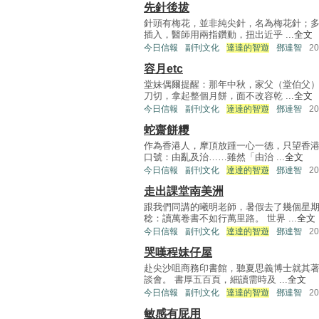
先針後拔
針頭有梅花，並非純尖針，名為梅花針；
插入，醫師用兩指鑽動，扭出近乎 ...
全文
今日信報
副刊文化
達達的智遊
鄧達智
2
容月etc
堂妹偶爾提醒：那年中秋，家父（堂伯父
刀切，拿起整個月餅，面不改容乾 ...
全文
今日信報
副刊文化
達達的智遊
鄧達智
2
蛇齋餅糭
作為香港人，摩頂放踵一心一德，只望香港
口號：由亂及治……雖然「由治 ...
全文
今日信報
副刊文化
達達的智遊
鄧達智
2
走出課堂南美洲
跟我們同講的曦明老師，暑假去了幾個星
稔：讀萬卷書不如行萬里路。 世界 ...
全文
今日信報
副刊文化
達達的智遊
鄧達智
2
哭嘆程妹仔屋
赴尖沙咀商務印書館，聽夏思義博士就其
談會。 書厚五百頁，細讀需時及 ...
全文
今日信報
副刊文化
達達的智遊
鄧達智
2
敏感有屁用