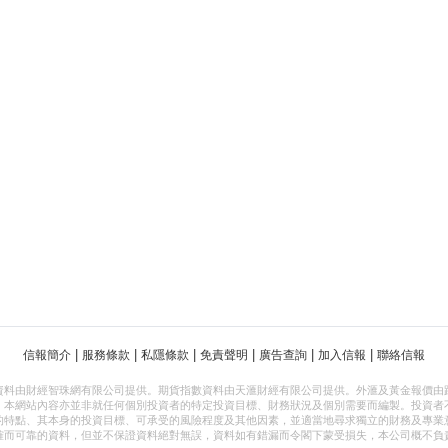
|
|
|
|
|
|
信報簡介
服務條款
私隱條款
免責聲明
廣告查詢
加入信報
聯絡信報
資料由財經智珠網有限公司提供。期貨指數資料由天滙財經有限公司提供。外滙及黃金報價由
，本網站內容亦並非就任何個別投資者的特定投資目標、財務狀況及個別需要而編製。投資者
的特點、其本身的投資目標、可承受的風險程度及其他因素，並適當地尋求獨立的財務及專業
確而可靠的資料，但並不保證資料絕對無誤，資料如有錯漏而令閣下蒙受損失，本公司概不負