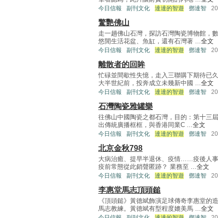
今日信報
副刊文化
達達的智遊
鄧達智
2
驚艷佛山
走一趟佛山石灣，探訪石灣陶瓷博物館，
悠閒生活花盆、魚缸，還有石灣著 ...
全文
今日信報
副刊文化
達達的智遊
鄧達智
2
離散者的回眸
忙碌並間歇性失憶，走入三聯購下期待已
大半世紀前，投奔成立未幾新中國 ...
全文
今日信報
副刊文化
達達的智遊
鄧達智
2
石灣陶瓷雅罐樂
往佛山中國陶瓷之都石灣，目的：第十三屆
出傳統廣播框框，與香港同業C ...
全文
今日信報
副刊文化
達達的智遊
鄧達智
2
北京金秋798
大病治癒、提早半退休、疫情……疫後人
疫前常態從此銷聲匿跡？ 業務至 ...
全文
今日信報
副刊文化
達達的智遊
鄧達智
2
李惠堂馬志頂頭鎚
《頂頭鎚》黃德斌飾演足球傳奇李惠堂的
馬志教練。黃德斌有型程度媲美馬 ...
全文
今日信報
副刊文化
達達的智遊
鄧達智
2