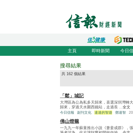
主頁
即時新聞
今日
搜尋結果
共 162 個結果
「鬆」城記
大灣區為公為私多天歸來，喜選深圳灣轉
歸來，穿過天水圍西鐵站，走過長 ...
全文
今日信報
副刊文化
達達的智遊
鄧達智
2
佛山燈籠
一九九一年蘇童推出小說《妻妾成群》，
筆者認為，此片讓財竇初開的內地 ...
全文