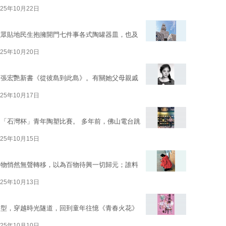
025年10月22日
數眾貼地民生抱擁開門七件事各式陶罐器皿，也及
025年10月20日
久張宏艷新書《從彼島到此島》。有關她父母親戚
025年10月17日
「石灣杯」青年陶塑比賽。 多年前，佛山電台跳
025年10月15日
事物悄然無聲轉移，以為百物待興一切歸元；誰料
025年10月13日
造型，穿越時光隧道，回到童年往憶《青春火花》
025年10月10日