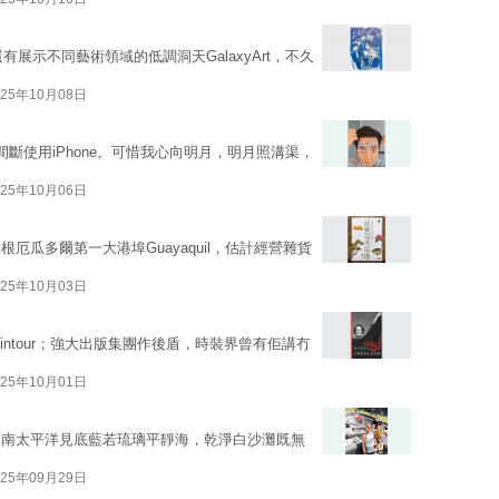
有展示不同藝術領域的低調洞天GalaxyArt，不久
025年10月08日
間斷使用iPhone。可惜我心向明月，明月照溝渠，
025年10月06日
瓜多爾第一大港埠Guayaquil，估計經營雜貨
025年10月03日
a Wintour；強大出版集團作後盾，時裝界曾有佢講冇
025年10月01日
如南太平洋見底藍若琉璃平靜海，乾淨白沙灘既無
025年09月29日