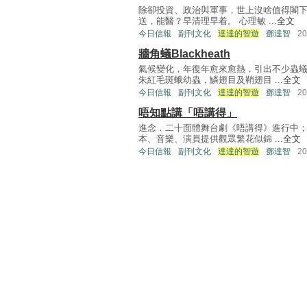
除卻投資、政治與軍事，世上沒啥值得閣
送，能醫？早清理早着。 心理敏 ...
全文
今日信報
副刊文化
達達的智遊
鄧達智
2
牆角蟻Blackheath
氣候變化，年復年愈來愈熱，引出不少蟲
朱紅毛斑蛾幼蟲，鱗翅目及鞘翅目 ...
全文
今日信報
副刊文化
達達的智遊
鄧達智
2
唔知點講「唔講得」
進念．二十面體舞台劇《唔講得》進行中
本、音樂、演員提供觀眾繁花似錦 ...
全文
今日信報
副刊文化
達達的智遊
鄧達智
2