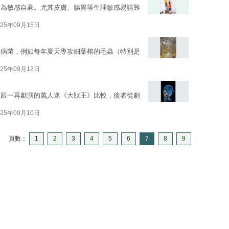
下為敏感自豪。尤其皮膚、腸胃等生理敏感易請難
025年09月15日
蟻病菌，例如每年夏天專攻細葉榕的毛蟲（特別是
025年09月12日
；跟一再獻演的萬人迷《大狀王》比較，後者從劇
025年09月10日
頁數：
1
2
3
4
5
6
7
8
9